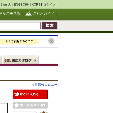
Sign Up [
ENG
|
CHN
|
KOR
]
ログイン
物かごを見る
ご利用ガイド
古書追分コロニー