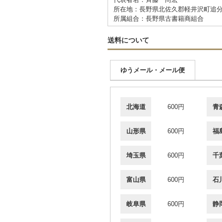
所在地：長野県北佐久郡軽井沢町追分
所属組合：長野県古書籍商組合
送料について
ゆうメール・メール便
北海道
600円
青
山形県
600円
福
埼玉県
600円
千
富山県
600円
石
岐阜県
600円
静