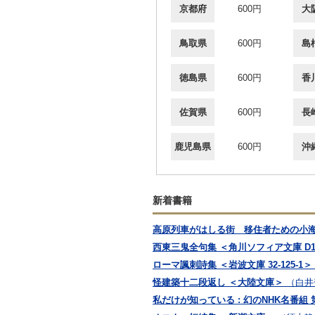
京都府
600円
大
鳥取県
600円
島
徳島県
600円
香
佐賀県
600円
長
鹿児島県
600円
沖
新着書籍
高原列車がはしる街 移住者ための小
西東三鬼全句集 ＜角川ソフィア文庫 D11
ローマ諷刺詩集 ＜岩波文庫 32-125-1＞
怪建築十二段返し ＜大陸文庫＞
（白井
私だけが知っている : 幻のNHK名番組 