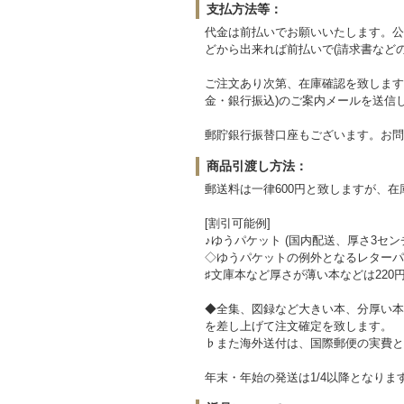
支払方法等：
代金は前払いでお願いいたします。公
どから出来れば前払いで(請求書など
ご注文あり次第、在庫確認を致します
金・銀行振込)のご案内メールを送信
郵貯銀行振替口座もございます。お問
商品引渡し方法：
郵送料は一律600円と致しますが、
[割引可能例]
♪ゆうパケット (国内配送、厚さ3セン
◇ゆうパケットの例外となるレターパッ
♯文庫本など厚さが薄い本などは220
◆全集、図録など大きい本、分厚い本
を差し上げて注文確定を致します。
♭また海外送付は、国際郵便の実費と
年末・年始の発送は1/4以降となりま