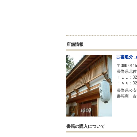
店舗情報
古書追分
〒389-0115
長野県北佐
ＴＥＬ：0267
ＦＡＸ：0267
長野県公安委
書籍商 古
書籍の購入について