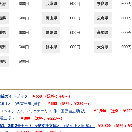
阪府
600円
兵庫県
600円
奈良県
600円
根県
600円
岡山県
600円
広島県
600円
川県
600円
愛媛県
600円
高知県
600円
崎県
600円
熊本県
600円
大分県
600円
縄県
600円
海線ガイドブック
￥550 （送料：￥0～）
6-1＞
（西東三鬼 [著]）
￥880 （送料：￥220～）
（ペルシウス, ユウェナーリス 作 ; 国原吉之助 訳）
￥1,540 （送料：￥22
喬二 著）
￥880 （送料：￥220～）
第1、2集 2冊セット ＜光文社文庫＞
（光文社文庫 編）
￥3,300 （送料：￥