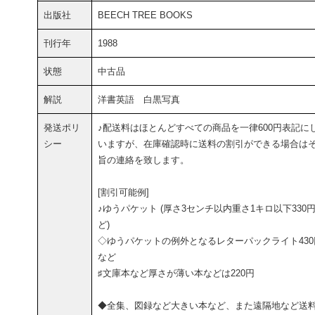
出版社
BEECH TREE BOOKS
刊行年
1988
状態
中古品
解説
洋書英語 白黒写真
発送ポリ
♪配送料はほとんどすべての商品を一律600円表記に
シー
いますが、在庫確認時に送料の割引ができる場合は
旨の連絡を致します。
[割引可能例]
♪ゆうパケット (厚さ3センチ以内重さ1キロ以下330
ど)
◇ゆうパケットの例外となるレターパックライト430
など
♯文庫本など厚さが薄い本などは220円
◆全集、図録など大きい本など、また遠隔地など送