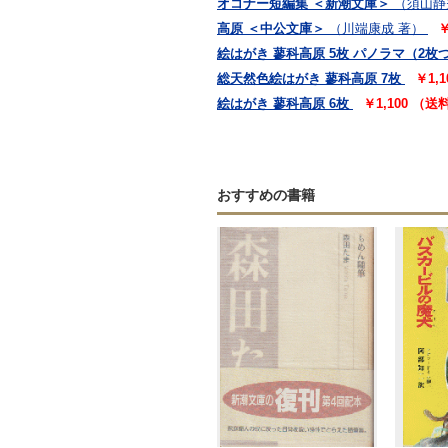
オコナー短編集 ＜新潮文庫＞
（須山静
高原 ＜中公文庫＞
（川端康成 著）
￥
絵はがき 蓼科高原 5枚 パノラマ（2枚
総天然色絵はがき 蓼科高原 7枚
￥1,
絵はがき 蓼科高原 6枚
￥1,100 （
おすすめの書籍