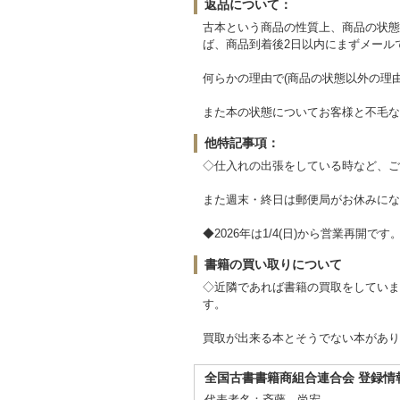
返品について：
古本という商品の性質上、商品の状態
ば、商品到着後2日以内にまずメール
何らかの理由で(商品の状態以外の理
また本の状態についてお客様と不毛な
他特記事項：
◇仕入れの出張をしている時など、ご
また週末・終日は郵便局がお休みにな
◆2026年は1/4(日)から営業再開です
書籍の買い取りについて
◇近隣であれば書籍の買取をしていま
す。
買取が出来る本とそうでない本があり
全国古書書籍商組合連合会 登録情
代表者名：斉藤 尚宏