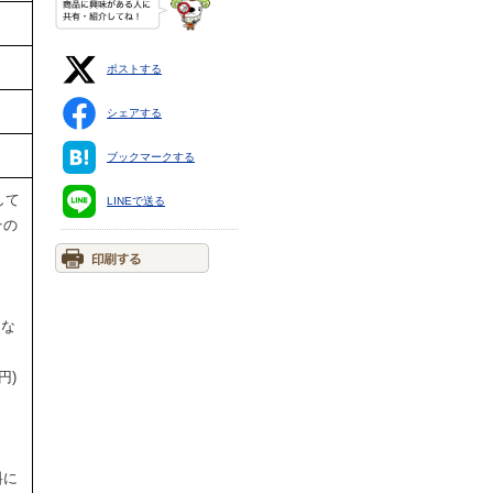
ポストする
シェアする
ブックマークする
して
LINEで送る
その
円な
円)
料に