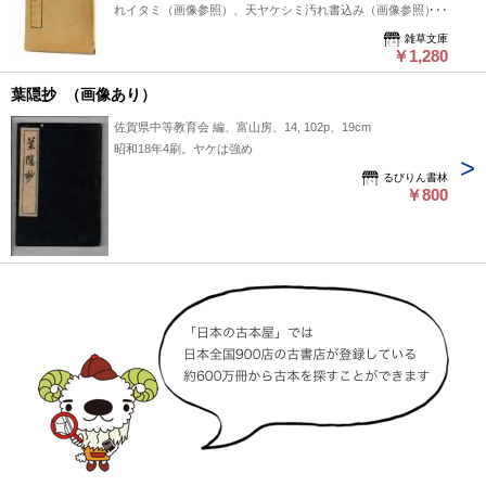
れイタミ（画像参照）、天ヤケシミ汚れ書込み（画像参照）、
小口と地ヤケシミ、前見返しに塗りつぶし（画像参照）、扉に
雑草文庫
蔵印と見返し塗り移りシミ汚れ、前後見返しに留具外れがあり
￥1,280
ます。本文は紙質の影響からヤケはありますが、書き込みなど
葉隠抄 （画像あり）
はなく良好な状態です。
佐賀県中等教育会 編、富山房、14, 102p、19cm
昭和18年4刷。ヤケは強め
るびりん書林
￥800