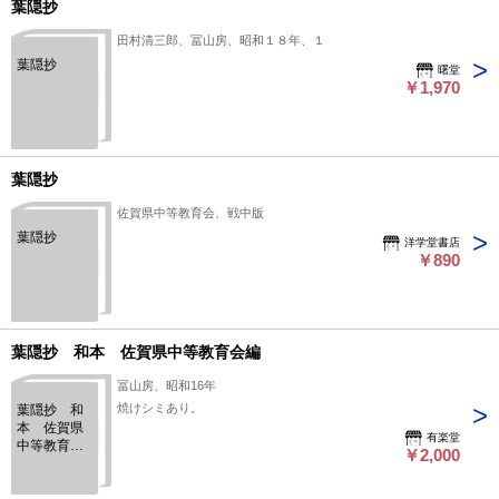
葉隠抄
田村清三郎、冨山房、昭和１８年、１
葉隠抄
曙堂
￥1,970
葉隠抄
佐賀県中等教育会、戦中版
葉隠抄
洋学堂書店
￥890
葉隠抄 和本 佐賀県中等教育会編
冨山房、昭和16年
焼けシミあり。
葉隠抄 和
本 佐賀県
有楽堂
中等教育会
￥2,000
編