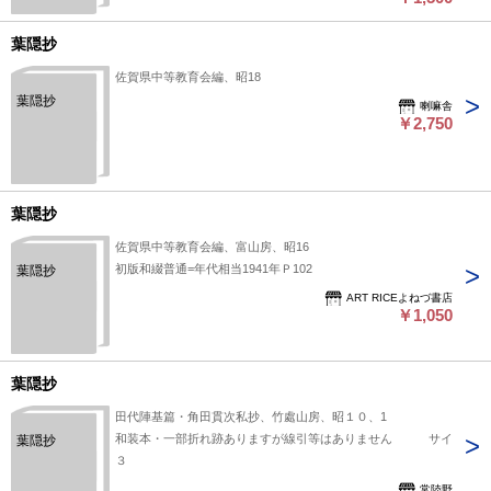
葉隠抄
佐賀県中等教育会編、昭18
葉隠抄
喇嘛舎
￥2,750
葉隠抄
佐賀県中等教育会編、富山房、昭16
初版和綴普通=年代相当1941年Ｐ102
葉隠抄
ART RICEよねづ書店
￥1,050
葉隠抄
田代陣基篇・角田貫次私抄、竹處山房、昭１０、1
和装本・一部折れ跡ありますが線引等はありません サイ
葉隠抄
３
常陸野