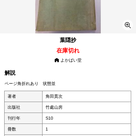
葉隠抄
在庫切れ
よかばい堂
解説
ページ角折れあり 状態並
著者
角田貫次
出版社
竹處山房
刊行年
S10
冊数
1