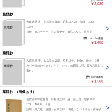
￥2,030
葉隠抄
大森武男 著、文岳堂出版部、昭和13.4.25 初版、105p、
19cm
葉隠抄
初版 カバーヤケ 三方薄ヤケ 書込みなし 経年並
シルバー書房
￥1,400
葉隠抄
大森武男 著、文岳堂出版部、昭和13年、105p、19cm、1冊
カバー強めのイタミ。ヤケ、シミ。前図版に印、後ろ見返しに
葉隠抄
書付。
阿武隈書房
￥1,500
葉隠抄 （画像あり）
佐賀縣中等教育會 田村清三郎 編、冨山房、昭和19年、
103p、B６判、１冊
並製 第六版 題簽・百武三郎 表紙ヤケシミ汚れ・背縁破