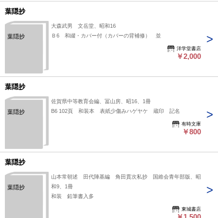
葉隠抄
大森武男 文岳堂、昭和16
Ｂ6 和綴・カバー付（カバーの背補修） 並
葉隠抄
洋学堂書店
￥2,000
葉隠抄
佐賀県中等教育会編、冨山房、昭16、1冊
B6 102頁 和装本 表紙少傷みハゲヤケ 蔵印 記名
葉隠抄
有時文庫
￥800
葉隠抄
山本常朝述 田代陣基編 角田貫次私抄 国維会青年部版、昭
和9、1冊
葉隠抄
和装 鉛筆書入多
東城書店
￥1,500