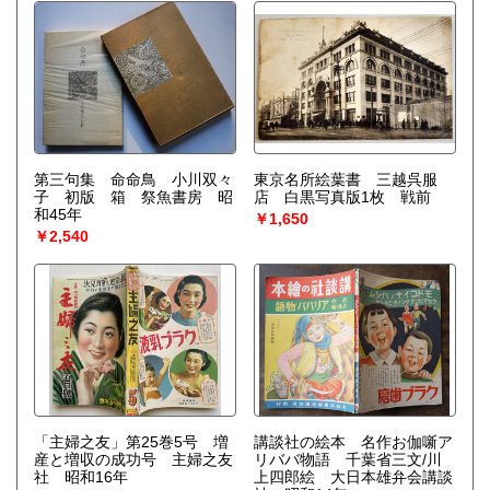
第三句集 命命鳥 小川双々
東京名所絵葉書 三越呉服
子 初版 箱 祭魚書房 昭
店 白黒写真版1枚 戦前
和45年
￥1,650
￥2,540
「主婦之友」第25巻5号 増
講談社の絵本 名作お伽噺ア
産と増収の成功号 主婦之友
リババ物語 千葉省三文/川
社 昭和16年
上四郎絵 大日本雄弁会講談