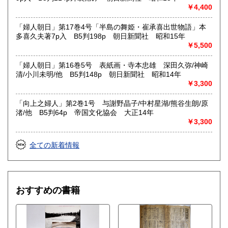
￥4,400
「婦人朝日」第17巻4号「半島の舞姫・崔承喜出世物語」本
多喜久夫著7p入 B5判198p 朝日新聞社 昭和15年
￥5,500
「婦人朝日」第16巻5号 表紙画・寺本忠雄 深田久弥/神崎
清/小川未明/他 B5判148p 朝日新聞社 昭和14年
￥3,300
「向上之婦人」第2巻1号 与謝野晶子/中村星湖/熊谷生朗/原
渚/他 B5判64p 帝国文化協会 大正14年
￥3,300
全ての新着情報
おすすめの書籍