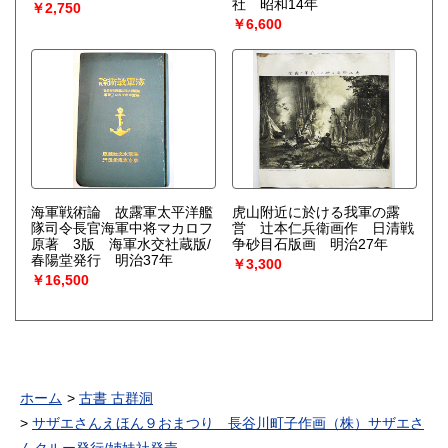
社 昭和14年
￥2,750
￥6,600
海軍戦術論 故露軍太平洋艦
虎山附近に於ける我軍の露
隊司令長官海軍中将マカロフ
営 辻本仁兵衛画作 日清戦
原著 3版 海軍水交社蔵版/
争砂目石版画 明治27年
春陽堂発行 明治37年
￥3,300
￥16,500
ホーム
古書 古群洞
サザエさんえほん９おまつり 長谷川町子作画（株）サザエさ