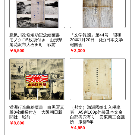
朧気川改修竣功記念絵葉書
「文学報國」第44号 昭和
モノクロ5枚袋付き 山形県
20年1月20日 (社)日本文学
尾花沢市大石田町 戦前
報国会
￥5,500
￥3,300
満洲行進曲絵葉書 白黒写真
（邦文）満洲國輸出入税率
版8枚組袋付き 大阪朝日新
表 A5判169p外装及本文余
聞社 戦前
白部痛穴有り 安東商工会議
所 康徳5年
￥8,800
￥4,950