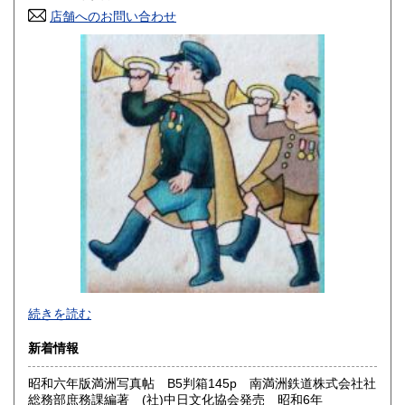
香川県
愛媛県
430円
430円
店舗へのお問い合わせ
高知県
福岡県
430円
430円
佐賀県
長崎県
430円
430円
熊本県
大分県
430円
430円
宮崎県
鹿児島県
430円
430円
沖縄県
430円
2026年で創業45年目になります。
続きを読む
In 2026, we will have been in business for 45 years.
新着情報
沿線名：(無店舗)
昭和六年版満洲写真帖 B5判箱145p 南満洲鉄道株式会社社
最寄駅：(無店舗)
総務部庶務課編著 (社)中日文化協会発売 昭和6年
営業時間：10:00〜18:00