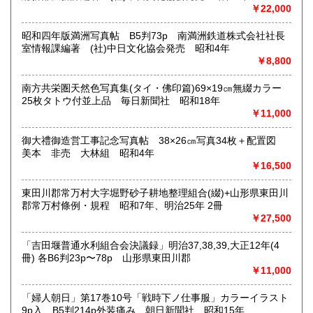
￥22,000
定休日：(無店舗)
書籍の買取について
昭和四年版満洲写真帖 B5判73p 南満洲鉄道株式会社社長
室情報課編著 (社)中日文化協会発売 昭和4年
内容によります。
￥8,800
南方共栄圏天然色写真集(タイ・佛印篇)69×19㎝無綴カラー
取り扱い分野
25枚タトウ付並上品 毎日新聞社 昭和18年
古典籍、近代文献、趣味、サブカルチャー、古書一般（その
￥11,000
他）
和本・開拓/植民資料・戦時資料・文学一般・詩歌句集・児童
御大禮御造営工事記念写真帖 38×26㎝写真34枚＋配置図
書 ・児童資料・芸能/サブカル・広告資料・ポスター・版画/
美本 非売 大林組 昭和4年
刷り物 ・絵葉書・双六・地図/鳥瞰図
￥16,500
東田川郡常万村大字堀野砂子耕地整理組合(綴)+山形県東田川
郡常万村條例・規程 昭和7年、明治25年 2冊
￥27,500
「吉田堰普通水利組合会決議録」明治37,38,39,大正12年(4
冊) 各B6判23p〜78p 山形県東田川郡
￥11,000
「婦人朝日」第17巻10号「戦時下ノ仕事服」カラーイラスト
9p入 B5判214p外装痛み 朝日新聞社 昭和15年