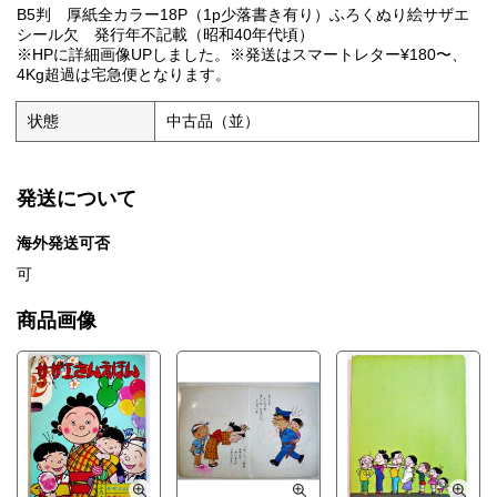
B5判 厚紙全カラー18P（1p少落書き有り）ふろくぬり絵サザエ
シール欠 発行年不記載（昭和40年代頃）
※HPに詳細画像UPしました。※発送はスマートレター¥180〜、
4Kg超過は宅急便となります。
状態
中古品（並）
発送について
海外発送可否
可
商品画像