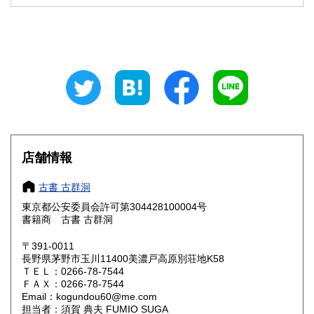
石川県
福井県
430円
430円
山梨県
長野県
430円
430円
岐阜県
静岡県
430円
430円
愛知県
三重県
430円
430円
滋賀県
京都府
430円
430円
店舗情報
大阪府
兵庫県
430円
430円
古書 古群洞
奈良県
和歌山県
430円
430円
東京都公安委員会許可第304428100004号
書籍商 古書 古群洞
鳥取県
島根県
430円
430円
〒391-0011
岡山県
広島県
430円
430円
長野県茅野市玉川11400美濃戸高原別荘地K58
ＴＥＬ：0266-78-7544
ＦＡＸ：0266-78-7544
山口県
徳島県
430円
430円
Email：kogundou60@me.com
担当者：須賀 典夫 FUMIO SUGA