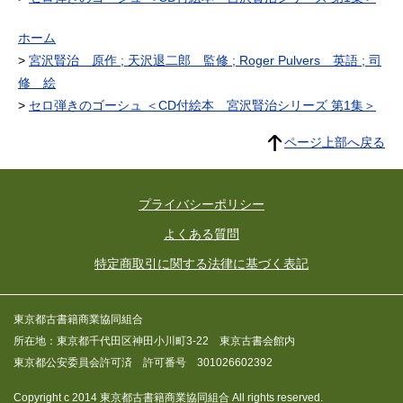
ホーム
宮沢賢治 原作 ; 天沢退二郎 監修 ; Roger Pulvers 英語 ; 司
修 絵
セロ弾きのゴーシュ ＜CD付絵本 宮沢賢治シリーズ 第1集＞
ページ上部へ戻る
プライバシーポリシー
よくある質問
特定商取引に関する法律に基づく表記
東京都古書籍商業協同組合
所在地：東京都千代田区神田小川町3-22 東京古書会館内
東京都公安委員会許可済 許可番号 301026602392
Copyright c 2014 東京都古書籍商業協同組合 All rights reserved.