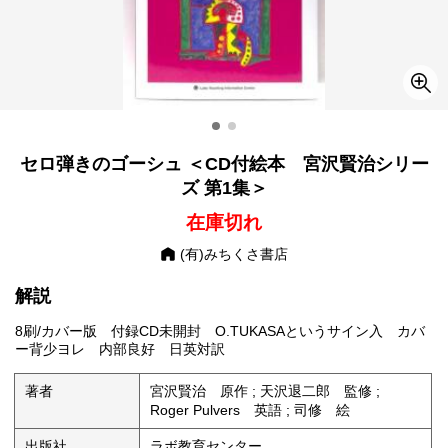
セロ弾きのゴーシュ ＜CD付絵本 宮沢賢治シリー
ズ 第1集＞
在庫切れ
(有)みちくさ書店
解説
8刷/カバー版 付録CD未開封 O.TUKASAというサイン入 カバ
ー背少ヨレ 内部良好 日英対訳
著者
宮沢賢治 原作 ; 天沢退二郎 監修 ;
Roger Pulvers 英語 ; 司修 絵
出版社
ラボ教育センター