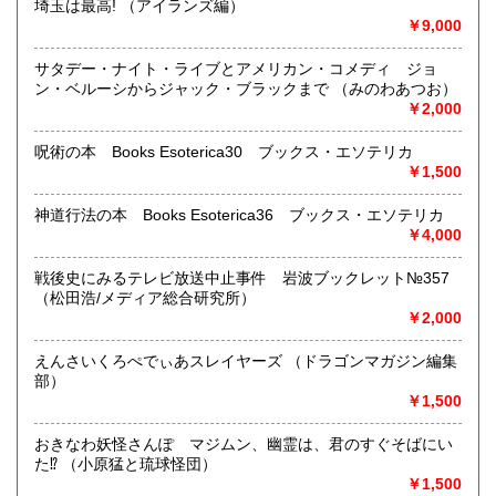
埼玉は最高! （アイランズ編）
下記のジャンル買取を行なっております。
￥9,000
洋書・和書・国文学・古典文学・海外文学・哲学・現代思
サタデー・ナイト・ライブとアメリカン・コメディ ジョ
想・宗教・仏教・キリスト教・言語学・英語学・マイナー言
ン・ベルーシからジャック・ブラックまで （みのわあつお）
語・社会学・経済学・理工系数学・政治学・レアブック・稀
￥2,000
覯本・大衆文学・全集・探偵小説・ミステリー・怪奇幻想・
映画・音楽・サブカルチャー他
呪術の本 Books Esoterica30 ブックス・エソテリカ
￥1,500
取り扱い分野
神道行法の本 Books Esoterica36 ブックス・エソテリカ
哲学宗教、歴史、社会科学、自然科学、国語国文、外国文
￥4,000
学、古典籍、趣味、外国書、サブカルチャー、古書一般（そ
の他）
戦後史にみるテレビ放送中止事件 岩波ブックレット№357
洋書・和書・国文学・古典文学・海外文学・哲学・現代思
（松田浩/メディア総合研究所）
想・宗教・仏教・キリスト教・言語学・英語学・マイナー言
￥2,000
語・社会学・経済学・理工系数学・政治学・レアブック・稀
覯本・大衆文学・全集・探偵小説・ミステリー・怪奇幻想・
映画・音楽・サブカルチャー他
えんさいくろぺでぃあスレイヤーズ （ドラゴンマガジン編集
部）
￥1,500
おきなわ妖怪さんぽ マジムン、幽霊は、君のすぐそばにい
た⁉ （小原猛と琉球怪団）
￥1,500