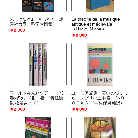
ふしぎな本1 さっかく 講
La théorie de la musique
談社カラー科学大図鑑
antique et médiévale
（Huglo, Michel）
￥2,000
￥8,000
ワールドみんわツアー 全5
ユーモア辞典 笑いのつまっ
巻内5欠 4冊一括
（責任編
たエスプリの玉手箱 Ｃ-Ｂ
集 松谷みよ子）
ＯＯＫＳ
（中村保男編訳）
￥2,000
￥4,000