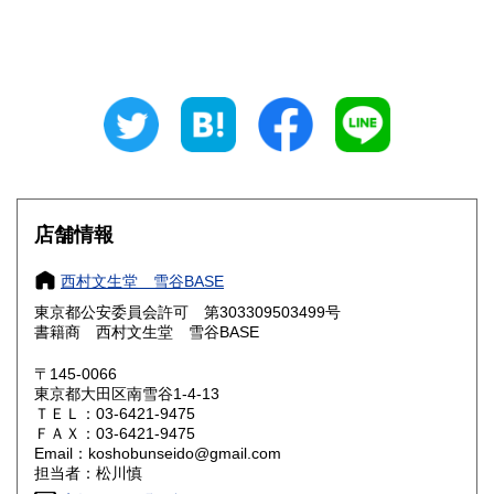
東京都
神奈川県
600円
600円
新潟県
富山県
600円
600円
石川県
福井県
600円
600円
山梨県
長野県
600円
600円
岐阜県
静岡県
600円
600円
店舗情報
愛知県
三重県
600円
600円
西村文生堂 雪谷BASE
滋賀県
京都府
600円
600円
東京都公安委員会許可 第303309503499号
書籍商 西村文生堂 雪谷BASE
大阪府
兵庫県
600円
600円
〒145-0066
奈良県
和歌山県
東京都大田区南雪谷1-4-13
600円
600円
ＴＥＬ：03-6421-9475
ＦＡＸ：03-6421-9475
鳥取県
島根県
600円
600円
Email：koshobunseido@gmail.com
担当者：松川慎
岡山県
広島県
600円
600円