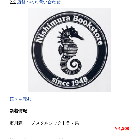
店舗へのお問い合わせ
山口県
徳島県
600円
600円
香川県
愛媛県
600円
600円
高知県
福岡県
600円
600円
佐賀県
長崎県
600円
600円
熊本県
大分県
600円
600円
宮崎県
鹿児島県
600円
600円
沖縄県
600円
-
続きを読む
沿線名：東急池上線
新着情報
最寄駅：雪が谷大塚
営業時間：-
市川森一 ノスタルジックドラマ集
定休日：なし
￥4,500
書籍の買取について