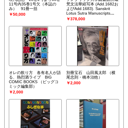
11号内35巻1号欠（本誌の
梵文法華経写本 (Add.1682お
み） 91冊一括
よびAdd.1683). Sanskrit
Lotus Sutra Manuscripts
￥50,000
from Cambridge University
￥378,000
Library. 写真版, Facsimile
Edition. 法華経写本シリーズ4
オレの飲り方 各有名人が語
別冊宝石 山田風太郎
（横
る、熱烈酒ライブ BIG
尾忠則・橋本治他）
COMIC BOOKS
（ビッグコ
￥2,000
ミック編集部）
￥2,000