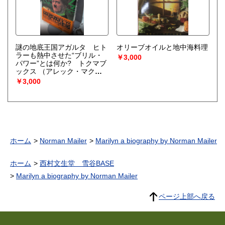
謎の地底王国アガルタ ヒト
オリーブオイルと地中海料理
ラーも熱中させた“ブリル・
￥3,000
パワー”とは何か? トクマブ
ックス
（アレック・マクレ
ラン）
￥3,000
ホーム
Norman Mailer
Marilyn a biography by Norman Mailer
ホーム
西村文生堂 雪谷BASE
Marilyn a biography by Norman Mailer
ページ上部へ戻る