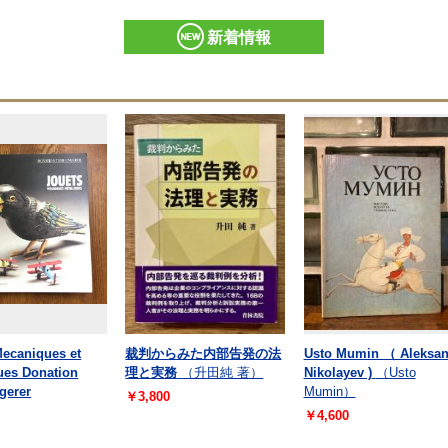
新着情報
Mecaniques et
裁判からみた内部告発の法
Usto Mumin （ Aleksan
ues Donation
理と実務
（升田純 著）
Nikolayev )
（Usto
gerer
Mumin）
￥3,800
￥4,600