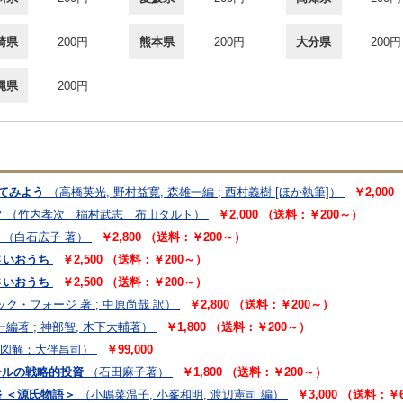
崎県
200円
熊本県
200円
大分県
200円
縄県
200円
いてみよう
（高橋英光, 野村益寛, 森雄一編 ; 西村義樹 [ほか執筆]）
￥2,00
ク
（竹内孝次 稲村武志 布山タルト）
￥2,000 （送料：￥200～）
（白石広子 著）
￥2,800 （送料：￥200～）
さいおうち
￥2,500 （送料：￥200～）
さいおうち
￥2,500 （送料：￥200～）
ク・フォージ 著 ; 中原尚哉 訳）
￥2,800 （送料：￥200～）
編著 ; 神部智, 木下大輔著）
￥1,800 （送料：￥200～）
図解：大伴昌司）
￥99,000
シルの戦略的投資
（石田麻子著）
￥1,800 （送料：￥200～）
俗 ＜源氏物語＞
（小嶋菜温子, 小峯和明, 渡辺憲司 編）
￥3,000 （送料：￥