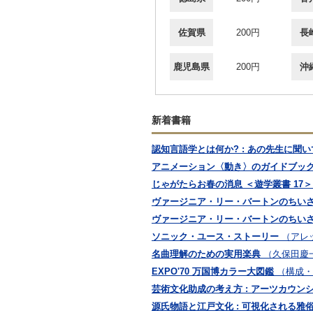
佐賀県
200円
長
鹿児島県
200円
沖
新着書籍
認知言語学とは何か? : あの先生に聞
アニメーション〈動き〉のガイドブッ
じゃがたらお春の消息 ＜遊学叢書 17＞
ヴァージニア・リー・バートンのちい
ヴァージニア・リー・バートンのちい
ソニック・ユース・ストーリー
（アレッ
名曲理解のための実用楽典
（久保田慶一
EXPO'70 万国博カラー大図鑑
（構成・
芸術文化助成の考え方 : アーツカウン
源氏物語と江戸文化 : 可視化される雅