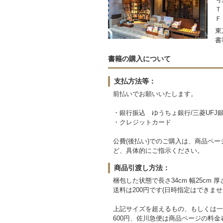
Ｔ
Ｆ
東
書
書籍の購入について
支払方法等：
前払いでお願いいたします。
・銀行振込 ゆうちょ銀行/三菱UFJ
・クレジットカード
公費(後払い)でのご購入は、商品ペー
ど、具体的にご指示ください。
商品引渡し方法：
梱包した状態で長さ34cm 幅25cm
送料は200円です(日時指定はできま
上記サイズを超えるもの、もしくは一
600円、佐川急便は商品ページの料