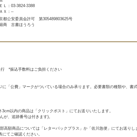
ＥＬ：03-3824-3388
ＡＸ：--
京都公安委員会許可 第305489803625号
籍商 古書ほうろう
銀行 *振込手数料はご負担ください
ジに「公費」マークがついている場合のみ承ります。必要書類の種類や、書式(
 厚さ3cm以内の商品は「クリックポスト」にてお送りいたします。
せんが、追跡番号は付きます)。
部高額商品については「レターパックプラス」か「佐川急便」にてお送りし
金表にてご確認ください。