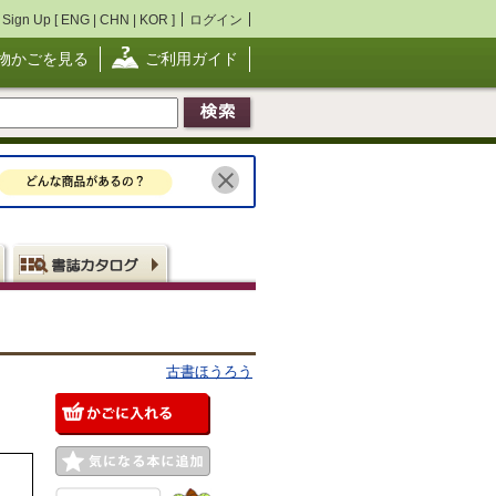
Sign Up [
ENG
|
CHN
|
KOR
]
ログイン
物かごを見る
ご利用ガイド
古書ほうろう