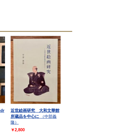
dr
近世絵画研究 大和文華館
所蔵品を中心に
（中部義
隆）
￥2,800