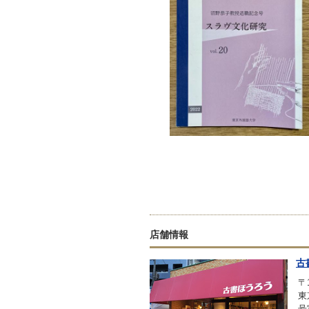
店舗情報
古
〒1
東
号