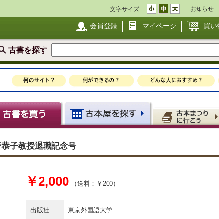
お知らせ
文字サイズ
会員登録
マイページ
買い
古書を探す
沼野恭子教授退職記念号
￥2,000
（送料：￥200）
出版社
東京外国語大学