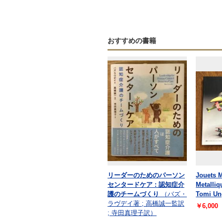
おすすめの書籍
リーダーのためのパーソン
Jouets 
センタードケア : 認知症介
Metalliq
護のチームづくり
（バズ・
Tomi Un
ラヴデイ著 ; 高橋誠一監訳
￥6,000
; 寺田真理子訳）