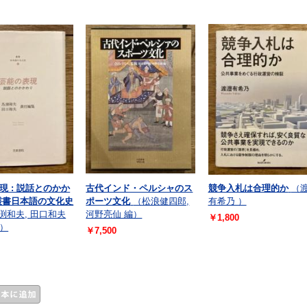
現 : 説話とのかか
古代インド・ペルシャのス
競争入札は合理的か
（
叢書日本語の文化史
ポーツ文化
（松浪健四郎,
有希乃 ）
渕和夫, 田口和夫
河野亮仙 編）
￥1,800
）
￥7,500