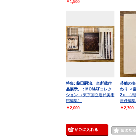
￥1,500
特集: 藤田嗣治、全所蔵作
芸能の表
品展示。 : MOMATコレク
わり ＜
ション
（東京国立近代美術
2＞
（馬
館編集）
責任編集
￥2,000
￥2,300