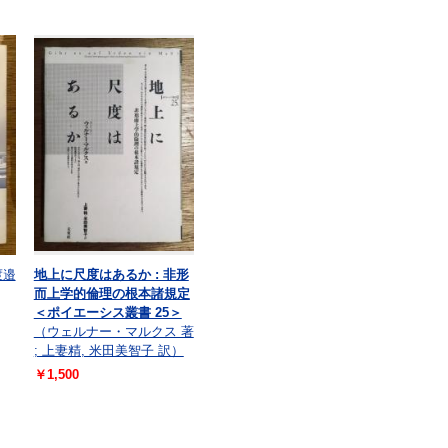
渡邉
地上に尺度はあるか : 非形
而上学的倫理の根本諸規定
＜ポイエーシス叢書 25＞
（ウェルナー・マルクス 著
; 上妻精, 米田美智子 訳）
￥1,500