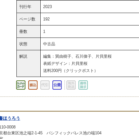
刊行年
2023
ページ数
192
冊数
1
状態
中古品
解説
編集：巽由樹子、石川偉子、片貝里桜
表紙デザイン：片貝里桜
送料200円（クリックポスト）
書ほうろう
10-0008
京都台東区池之端2-1-45 パシフィックパレス池の端104
室