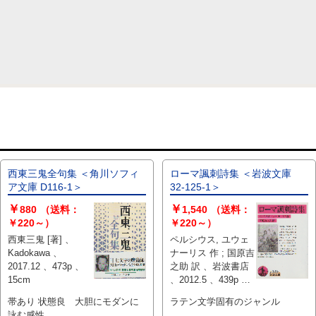
西東三鬼全句集 ＜角川ソフィ
ローマ諷刺詩集 ＜岩波文庫
ア文庫 D116-1＞
32-125-1＞
￥
￥
880
（送料：
1,540
（送料：
￥220～）
￥220～）
西東三鬼 [著] 、
ペルシウス, ユウェ
Kadokawa 、
ナーリス 作 ; 国原吉
2017.12 、473p 、
之助 訳 、岩波書店
15cm
、2012.5 、439p 、
15cm
帯あり 状態良 大胆にモダンに
ラテン文学固有のジャンル
詠む感性