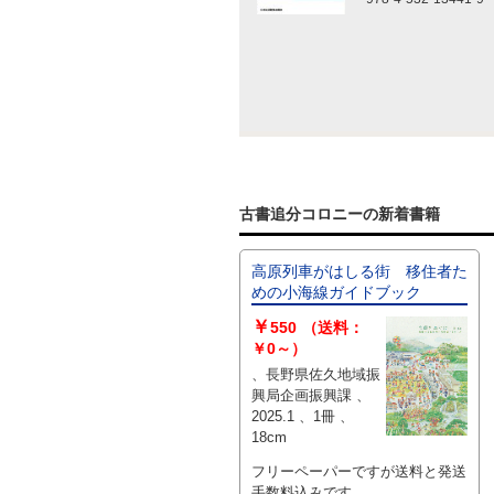
古書追分コロニーの新着書籍
高原列車がはしる街 移住者た
めの小海線ガイドブック
￥
550
（送料：
￥0～）
、長野県佐久地域振
興局企画振興課 、
2025.1 、1冊 、
18cm
フリーペーパーですが送料と発送
手数料込みです