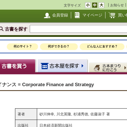
お知らせ
文字サイズ
会員登録
マイページ
買い
古書を探す
Corporate Finance and Strategy
著者
砂川伸幸, 川北英隆, 杉浦秀徳, 佐藤淑子 著
出版社
日本経済新聞出版社