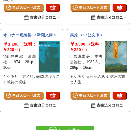
古書追分コロニー
古書追分コロニー
オコナー短編集 ＜新潮文庫＞
高原 ＜中公文庫＞
￥
￥
1,100
（送料：
3,300
（送料：
￥220～）
￥220～）
須山静夫 訳 、新潮
川端康成 著 、中央
社 、1974 、281p 、
公論社 、1982.8 、
16cm
286p 、16cm
ヤケあり アメリカ南部のキリス
ヤケあり 日付記入あり 信州の旅
ト教徒の視線
と人生
古書追分コロニー
古書追分コロニー