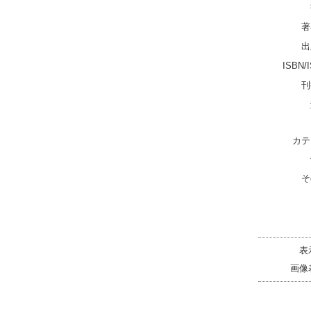
著
出
ISBN/
刊
カテ
そ
表
画像