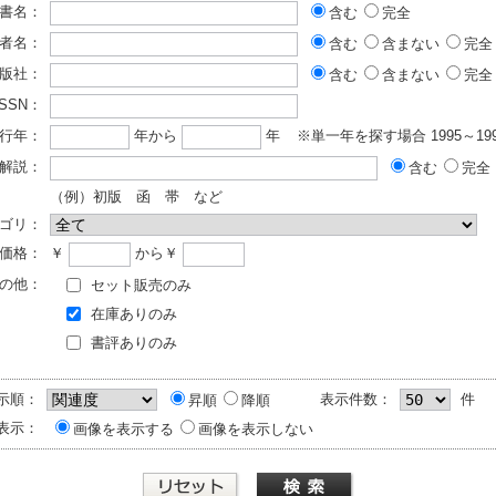
書名：
含む
完全
者名：
含む
含まない
完全
版社：
含む
含まない
完全
ISSN：
行年：
年から
年
※単一年を探す場合 1995～199
解説：
含む
完全
（例）初版 函 帯 など
ゴリ：
価格：
￥
から￥
の他：
セット販売のみ
在庫ありのみ
書評ありのみ
示順：
表示件数：
件
昇順
降順
表示：
画像を表示する
画像を表示しない