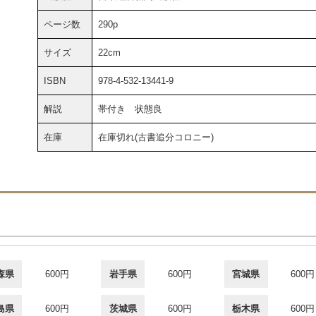
ページ数
290p
サイズ
22cm
ISBN
978-4-532-13441-9
解説
帯付き 状態良
在庫
在庫切れ(古書追分コロニー)
森県
600円
岩手県
600円
宮城県
600円
島県
600円
茨城県
600円
栃木県
600円