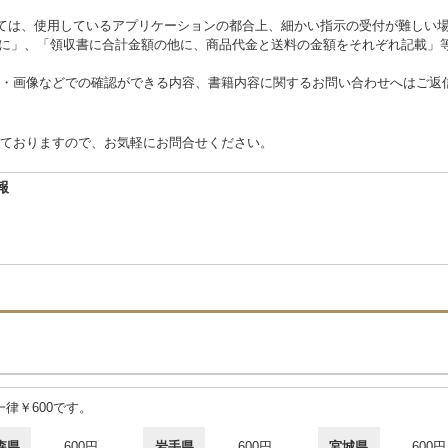
ては、使用しているアプリケーションの都合上、細かい指示の受付が難しい
前に」、「領収書に合計金額の他に、商品代金と送料の金額をそれぞれ記載」等
・画像などでの確認ができる内容、書籍内容に関するお問い合わせへはご返
ておりますので、お気軽にお問合せください。
報
律￥600です。
森県
600円
岩手県
600円
宮城県
600円