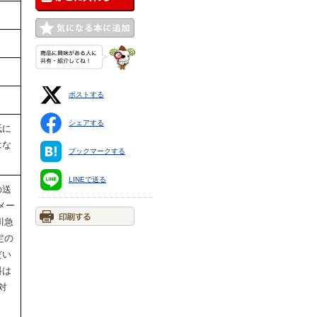
ポストする
シェアする
紙に
はな
ブックマークする
LINEで送る
の送
メー
川急
定の
だい
料は
対