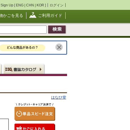
Sign Up [
ENG
|
CHN
|
KOR
]
ログイン
物かごを見る
ご利用ガイド
はなひ堂