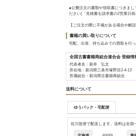
●公費注文の書類や領収書につきまし
ださい(「見積書を請求書の2営業日
【ご注文の際に不備がある場合や解説
書籍の買い取りについて
宅配、出張、持ち込みでの買取を行っ
全国古書書籍商組合連合会 登録情
代表者名：新井 弘文
所在地：新潟県三条市塚野目2-4-13
所属組合：新潟県古書籍商組合
送料について
ゆうパック・宅配便
佐川急便で配送します。送料は全国一
北海道
600円
青