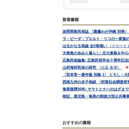
新着書籍
波照間島民俗誌 〈叢書わが沖縄 別巻〉
ラ・ビーダ：プエルト・リコの一家族の
はるかなる視線 全2巻揃い
（クロード
大東島の歩みと暮らし: 北大東島を中心
広島民俗論集: 広島民俗学会十周年記念
山村海村民俗の研究
（比嘉 春潮）
￥
〈宮本常一著作集 別集 1〉 とろし：
西南九州の末子相続 〈村落社会調査研究
奄美復帰50年: ヤマトとナハのはざま
検証、鹿児島・奄美の戦後大型公共事業
おすすめの書籍