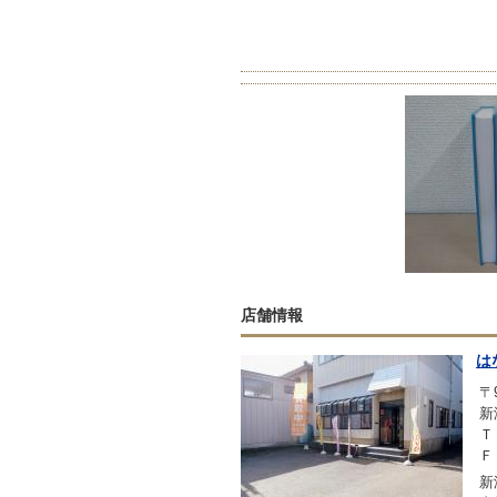
店舗情報
は
〒9
新
Ｔ
Ｆ
新