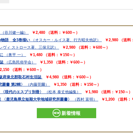
（谷川健一編）
￥2,480 （送料：￥600～）
物語 全3巻揃い
（オスカー・ルイス著、行方昭夫他訳）
￥2,980 （送料
 レヴィ ストロース著、三保元訳）
￥2,980 （送料：￥600～）
に
（奥平 一）
￥1,480 （送料：￥150～）
誌
（広島民俗学会）
￥1,350 （送料：￥600～）
2,150 （送料：￥600～）
大阪府泉北郡取石村生活誌
￥4,980 （送料：￥600～）
叢書 第2輯〉
（内藤莞爾）
￥1,350 （送料：￥150～）
で 〈現代のエスプリ別冊〉
（松本 泰丈他編集）
￥1,980 （送料：￥150～）
 〈鹿児島県立短期大学地域研究所叢書〉
（西村 富明）
￥1,200 （送料：
新着情報