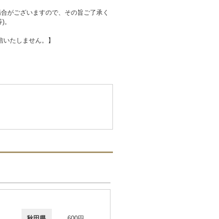
場合がございますので、その旨ご了承く
)。
信いたしません。】
秋田県
600円