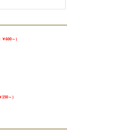
：￥600～）
￥150～）