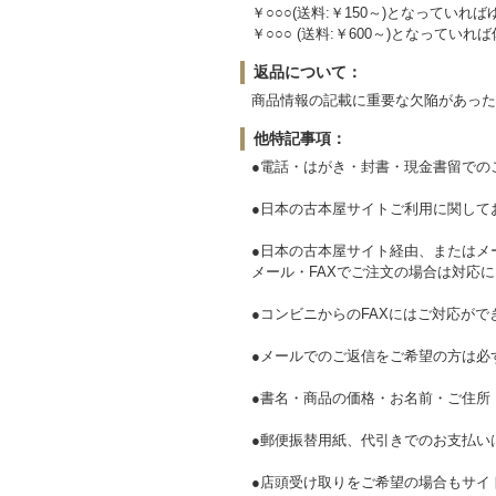
￥○○○(送料:￥150～)となっていれ
￥○○○ (送料:￥600～)となって
返品について：
商品情報の記載に重要な欠陥があった
他特記事項：
●電話・はがき・封書・現金書留での
●日本の古本屋サイトご利用に関して
●日本の古本屋サイト経由、またはメ
メール・FAXでご注文の場合は対応
●コンビニからのFAXにはご対応がで
●メールでのご返信をご希望の方は必
●書名・商品の価格・お名前・ご住所・
●郵便振替用紙、代引きでのお支払い
●店頭受け取りをご希望の場合もサイ