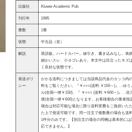
出版社
Kluwer Academic Pub
刊行年
1995
冊数
1冊
状態
中古品（並）
解説
英語版。ハードカバー。線引き、書き込みなし。表
細かいスレ、小ヨゴレあり。本文中は目立ったキズ
く良好な状態です。
発送ポリ
かかる送料につきましては当該商品代金のカッコ内
シー
料をご覧ください。『￥○○○(送料:￥150～)』…ゆう
ル(全国一律￥150)、『 ￥○○○ (送料:￥600～)』…佐
便(全国一律￥600)となります。お客様都合の業者指
場合は対応可能な場合に限り送料実費をご負担いた
た上で発送可能です。同一注文で複数冊の場合も送
1件分のみです。【別注文の場合の同梱は基本的には
応できません。】