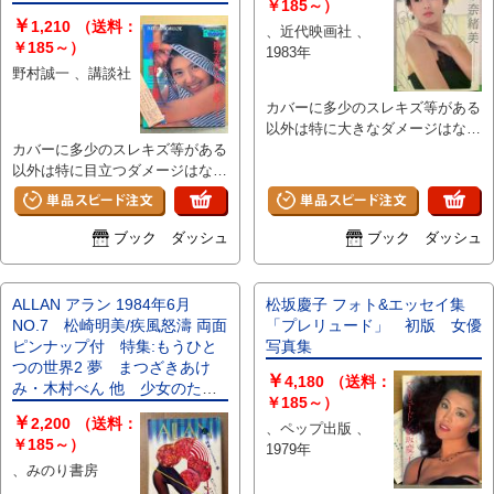
￥185～）
￥
1,210
（送料：
、近代映画社 、
￥185～）
1983年
野村誠一 、講談社
カバーに多少のスレキズ等がある
以外は特に大きなダメージはな
カバーに多少のスレキズ等がある
く、ページ部分は比較的使用感の
以外は特に目立つダメージはな
ないキレイな状態です。
く、ページは比較的使用感のない
キレイな状態です。 A
ブック ダッシュ
ブック ダッシュ
ALLAN アラン 1984年6月
松坂慶子 フォト&エッセイ集
NO.7 松崎明美/疾風怒濤 両面
「プレリュード」 初版 女優
ピンナップ付 特集:もうひと
写真集
つの世界2 夢 まつざきあけ
￥
4,180
（送料：
み・木村べん 他 少女のため
￥185～）
の耽美派マガジン 隔月刊 耽
￥
2,200
（送料：
、ペップ出版 、
美系
￥185～）
1979年
、みのり書房