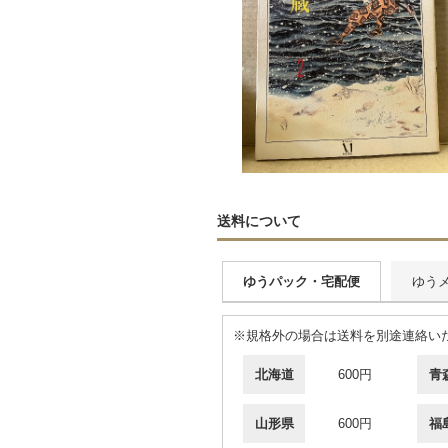
送料について
ゆうパック・宅配便
ゆう
※規格外の場合は送料を別途連絡い
北海道
600円
青
山形県
600円
福