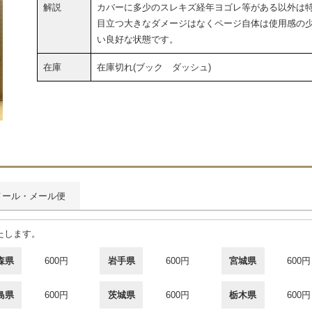
解説
カバーに多少のスレキズ経年ヨゴレ等がある以外は
目立つ大きなダメージはなくページ自体は使用感の
い良好な状態です。
在庫
在庫切れ(ブック ダッシュ)
メール・メール便
たします。
森県
600円
岩手県
600円
宮城県
600円
島県
600円
茨城県
600円
栃木県
600円