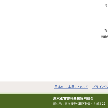
そ
表
画像
日本の古本屋について
プライバ
東京都古書籍商業協同組合
所在地：東京都千代田区神田小川町3-22