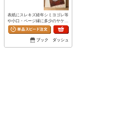
表紙にスレキズ経年シミヨゴレ等
や小口・ページ縁に多少のヤケ/
経年シミがあります。それ以外は
特に目立つ大きなイタミはなく、
ページその他部分は概ね良好で
ブック ダッシュ
す。