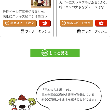
カバーにスレキズ等がある以外は
特に目立つ大きなダメージはな
最終ページ応募券切り取り欠。
く、ページ自体は比較的使用感少
表紙にスレキズ経年シミヨゴレ等
ないキレイな状態です。 A
や小口・ページ縁にヤケがある以
外は特に目立つ大きなイタミはな
く、ページその他部分は経年の割
ブック ダッシュ
ブック ダッシュ
に良好です。
もっと見る