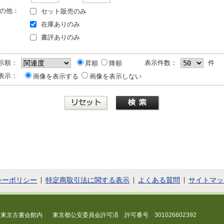
の他：
セット販売のみ
在庫ありのみ
書評ありのみ
示順：
表示件数：
件
昇順
降順
表示：
画像を表示する
画像を表示しない
シーポリシー
特定商取引法に関する表示
よくある質問
サイトマッ
 東京古書会館内
東京都公安委員会許可済 許可番号 301026602392