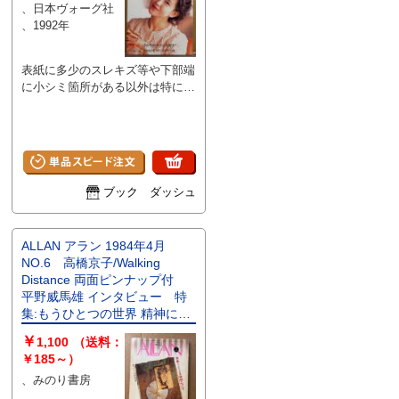
、日本ヴォーグ社
、1992年
表紙に多少のスレキズ等や下部端
に小シミ箇所がある以外は特に大
きなダメージはなく、ページは比
較的キレイな状態です。
ブック ダッシュ
ALLAN アラン 1984年4月
NO.6 高橋京子/Walking
Distance 両面ピンナップ付
平野威馬雄 インタビュー 特
集:もうひとつの世界 精神につ
いて 山田章博・まつざきあけ
￥
1,100
（送料：
み・木村べん 他 少女のため
￥185～）
の耽美派マガジン 隔月刊 耽
、みのり書房
美系