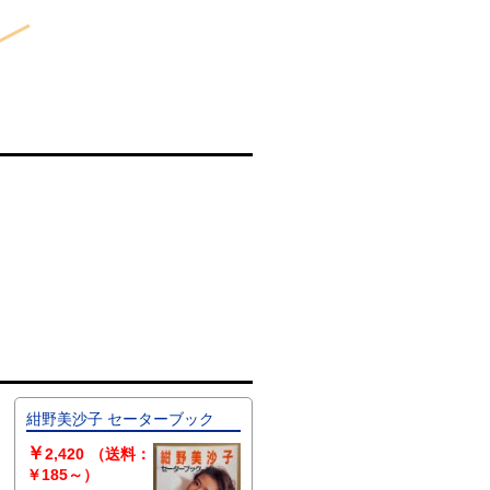
紺野美沙子 セーターブック
￥
2,420
（送料：
￥185～）