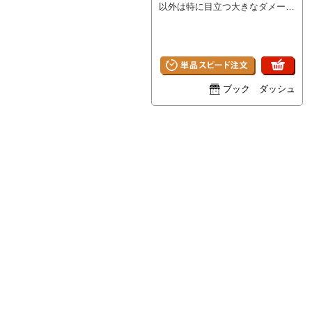
以外は特に目立つ大きなダメージ
はなく、ページは比較的使用感少
ないキレイな状態です。
ブック ダッシュ