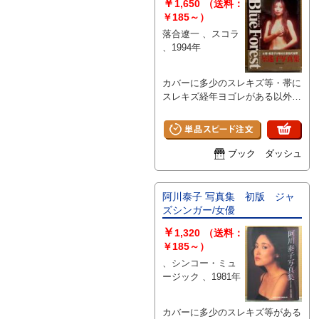
￥
1,650
（送料：
￥185～）
落合遼一 、スコラ
、1994年
カバーに多少のスレキズ等・帯に
スレキズ経年ヨゴレがある以外は
特に目立つダメージはなく、ペー
ジは比較的使用感のないキレイな
状態です。 A
ブック ダッシュ
阿川泰子 写真集 初版 ジャ
ズシンガー/女優
￥
1,320
（送料：
￥185～）
、シンコー・ミュ
ージック 、1981年
カバーに多少のスレキズ等がある