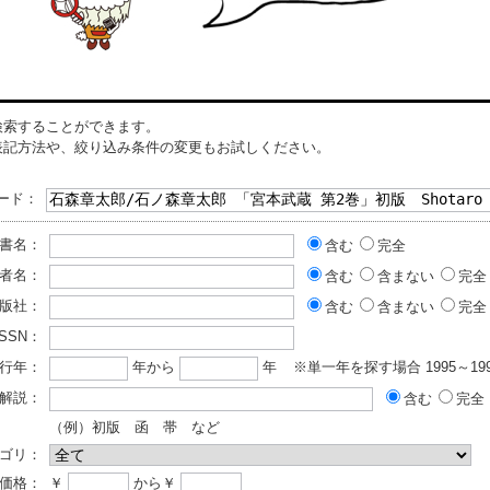
検索することができます。
表記方法や、絞り込み条件の変更もお試しください。
ード：
書名：
含む
完全
者名：
含む
含まない
完全
版社：
含む
含まない
完全
ISSN：
行年：
年から
年
※単一年を探す場合 1995～199
解説：
含む
完全
（例）初版 函 帯 など
ゴリ：
価格：
￥
から￥