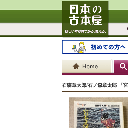
石森章太郎/石ノ森章太郎 「宮本武