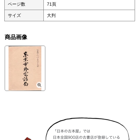
ページ数
71頁
サイズ
大判
商品画像