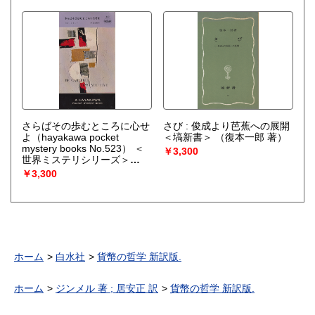
さらばその歩むところに心せ
さび : 俊成より芭蕉への展開
よ（hayakawa pocket
＜塙新書＞
（復本一郎 著）
mystery books No.523） ＜
￥3,300
世界ミステリシリーズ＞
（エド・レイシイ 著 ; 野中重
￥3,300
雄 訳）
ホーム
白水社
貨幣の哲学 新訳版.
ホーム
ジンメル 著 ; 居安正 訳
貨幣の哲学 新訳版.