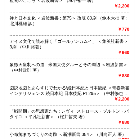
植物のこころ ＜岩波新書＞ （塚谷裕一 著）
￥2,200
追分コロニーは「豊かな暮らし」をテーマにした「村の古本
屋」です。人が精神的に豊かな生活を送るための 様々な遊び
禅と日本文化 ＜岩波新書 ; 第75＞ 改版 89刷 （鈴木大拙 著 ;
的「衣・食・住、アート、音楽、旅、 趣味、健康、文芸、経
北川桃雄 訳）
済、社会、哲学、政治」 等の幅広いテーマを扱います。
￥770
「日本の古本屋」で販売している古本は、隣りの「文化磁場
油や」で一部展示販売も春～秋にしています、堀辰雄、立原
アイヌ文化で読み解く「ゴールデンカムイ」 ＜集英社新書＞
道造、加藤周一などのゆかりの土地柄です。信州にお越しの
3刷 （中川裕著）
場合はどうぞお立ち寄り下さい。
￥660
沿線名：しなの鉄道
象徴天皇制への道 : 米国大使グルーとその周辺 ＜岩波新書＞
最寄駅：信濃追分駅
（中村政則 著）
営業時間：12:00〜17:00
￥880
定休日：火・水曜日(夏季:毎日営業、冬季:天気次第)
図説地図とあらすじでわかる!続日本紀と日本後紀 ＜青春新書
書籍の買取について
インテリジェンス 続日本紀 日本後紀 PI-295＞ （中村修也 監
修）
￥2,200
◇近隣であれば書籍の買取をしています。少数であれば店へ
の持ち込み、あるいは量が多い場合はまずは電話などで相談
「戦間期」の思想家たち : レヴィ=ストロース・ブルトン・バ
をさせていただくこともあります。
タイユ ＜平凡社新書＞ （桜井哲夫 著）
￥880
買取が出来る本とそうでない本があります、メール・電話等
で連絡頂ければと思います。
小布施まちづくりの奇跡 ＜新潮新書 354＞ （川向正人 著）