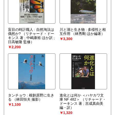
盲目の時計職人 : 自然淘汰は
川と湖と生き物 : 多様性と相
偶然か?
（リチャード・ドー
互作用
（林秀剛 ほか編著）
キンス 著 ; 中嶋康裕 ほか訳 ;
￥3,300
日高敏隆 監修）
￥2,200
タンチョウ : 根釧原野に生き
進化とは何か ＜ハヤカワ文
る
（林田恒夫 撮影）
庫 NF 482＞
（リチャード・
ドーキンス 著 ; 吉成真由美
￥1,100
編・訳）
￥1,320