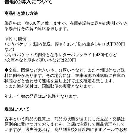
書籍の購入について
商品引き渡し方法
郵送料は一律600円と致しますが、在庫確認時に送料の割引ができ
る場合はその旨の連絡を致します。
[割引可能例]
♪ゆうパケット (国内配送、厚さ3センチ以内重さ1キロ以下330円
など)
◇ゆうパケットの例外となるレターパックライト430円)など
♯文庫本など厚さが薄い本などは220円
◆全集、図録など大きい本、分厚い本など、また本州以外など送
料に例外があります。その場合には、在庫確認の連絡時に在庫の
状態などと合わせて連絡を差し上げて注文確定を致します。
♭また海外送付は、国際郵便の実費となります。
年末・年始の発送は1/4以降となります。
返品について
古本という商品の性質上、商品の状態を理由にした返品・交換は
原則的に受けつけておりません。当店は注意して商品管理をして
いますが、過失等あれば、商品到着後2日以内にまずメールでお知