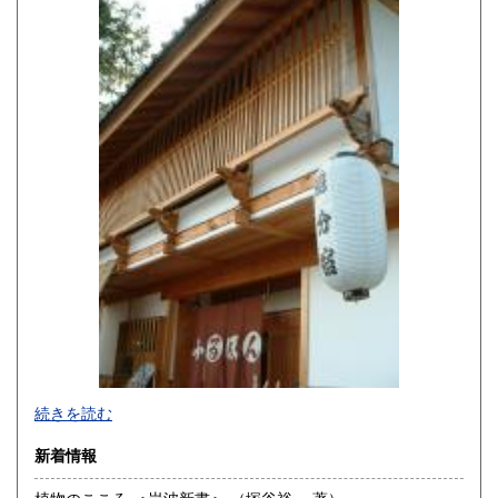
佐賀県
長崎県
600円
600円
熊本県
大分県
600円
600円
宮崎県
鹿児島県
600円
600円
沖縄県
600円
続きを読む
新着情報