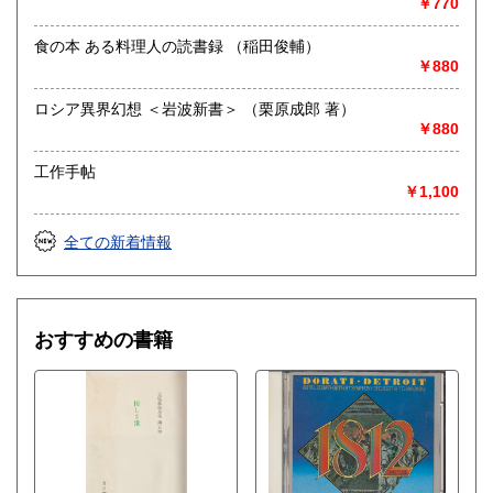
￥770
取り扱い分野
哲学宗教、歴史、社会科学、美術工芸、外国文学、趣味、サ
食の本 ある料理人の読書録 （稲田俊輔）
ブカルチャー、古書一般（その他）
￥880
ロシア異界幻想 ＜岩波新書＞ （栗原成郎 著）
￥880
工作手帖
￥1,100
全ての新着情報
おすすめの書籍