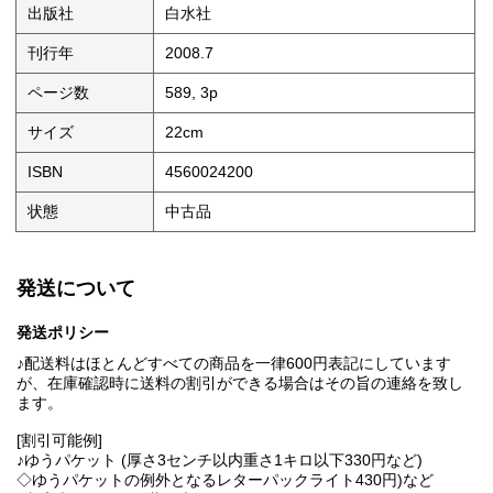
出版社
白水社
刊行年
2008.7
ページ数
589, 3p
サイズ
22cm
ISBN
4560024200
状態
中古品
発送について
発送ポリシー
♪配送料はほとんどすべての商品を一律600円表記にしています
が、在庫確認時に送料の割引ができる場合はその旨の連絡を致し
ます。
[割引可能例]
♪ゆうパケット (厚さ3センチ以内重さ1キロ以下330円など)
◇ゆうパケットの例外となるレターパックライト430円)など