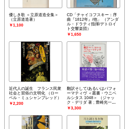
優しき歌 ＜立原道造全集＞
CD「チャイコフスキー：序
（立原道造著）
曲『1812年』/他」
（アンダ
ル・ドラティ指揮/デトロイ
￥1,100
ト交響楽団）
￥1,650
近代人の誕生 フランス民衆
翻訳そして/あるいはパフォ
社会と習俗の文明化
（ロー
ーマティヴ ＜叢書・ウニベ
ベル・ミュシャンブレッド）
ルシタス 1048＞
（ジャッ
ク・デリダ 著 ; 豊崎光一
￥2,200
著・訳 ; 守中高明 監修）
￥3,300