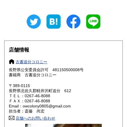
岐阜県
静岡県
600円
600円
愛知県
三重県
600円
600円
滋賀県
京都府
600円
600円
大阪府
兵庫県
600円
600円
店舗情報
奈良県
和歌山県
600円
600円
古書追分コロニー
長野県公安委員会許可 481150500008号
鳥取県
島根県
600円
600円
書籍商 古書追分コロニー
岡山県
広島県
600円
600円
〒389-0115
長野県北佐久郡軽井沢町追分 612
ＴＥＬ：0267-46-8088
山口県
徳島県
600円
600円
ＦＡＸ：0267-46-8088
Email：owcolony0805@gmail.com
香川県
愛媛県
600円
600円
担当者：斎藤 尚宏
店舗へのお問い合わせ
高知県
福岡県
600円
600円