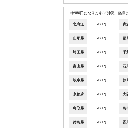
一律980円になります(※沖縄・離島は
北海道
980円
青
山形県
980円
福
埼玉県
980円
千
富山県
980円
石
岐阜県
980円
静
京都府
980円
大
鳥取県
980円
島
徳島県
980円
香