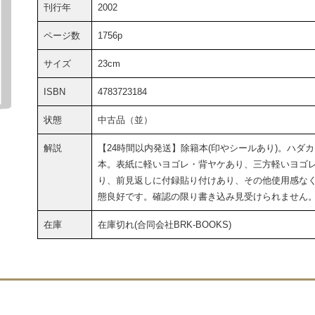
刊行年
2002
ページ数
1756p
サイズ
23cm
ISBN
4783723184
状態
中古品（並）
解説
【24時間以内発送】除籍本(印やシールあり)。ハダカ
本。表紙に軽いヨゴレ・背ヤケあり、三方軽いヨゴ
り、前見返しに付録貼り付けあり、その他使用感な
態良好です。確認の限り書き込み見受けられません
在庫
在庫切れ(合同会社BRK-BOOKS)