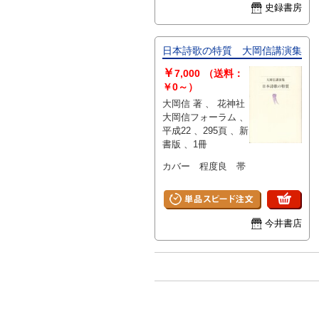
史録書房
日本詩歌の特質 大岡信講演集
￥
7,000
（送料：
￥0～）
大岡信 著 、 花神社
大岡信フォーラム 、
平成22 、295頁 、新
書版 、1冊
カバー 程度良 帯
今井書店