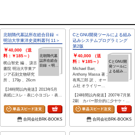
北朝隋代墓誌所在総合目録 ＜
CとGNU開発ツールによる組み
明治大学東洋史資料叢刊 11＞
込みシステムプログラミング
第2版
￥
40,000
（送
￥
料：￥185～）
40,000
（送
北朝隋代墓
誌所在総合
料：￥185～）
CとGNU開
梶山智史 編 、汲古
目録 ＜明治
発ツールに
書院 明治大学東ア
Michael Barr,
大学東洋史
よる組み込
ジア石刻文物研究
Anthony Massa 著 ;
資料叢刊
みシステム
所 、179p 、26cm
11＞
有馬三郎 訳 、オー
プログラミ
ム社 オライリー・
ング 第2版
【24時間以内発送】2013年5月
ジャパン 、294p 、
表紙にスレ・表に小ヨゴレ・表上
【24時間以内発送】2007年7月第
24cm
角表面ハガレと下フチ8×1.5cm程
2刷 カバー部分的に少ヤケ・ス
折れ（本文8ページ目まで同じ位
レ 三方に薄ヨゴレ少 天・地に
置に折れ有） その他使用感なく
名前印 その他使用感なく概ね良
概ね良好で確認の限り書込み見受
好で確認の限り書込み見受けられ
合同会社BRK-BOOKS
合同会社BRK-BOOKS
けられません
ません