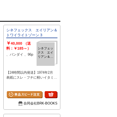
シネフェックス エイリアン＆
トワイライトゾーン 3
￥
40,000
（送
料：￥185～）
シネフェッ
クス エイ
、バンダイ 、96p
リアン＆ト
ワイライト
ゾーン 3
【24時間以内発送】1974年2月
表紙にスレ・フチに軽いイタミ
本文にシミ少 その他概ね良好で
確認の限り書込み見受けられませ
ん
合同会社BRK-BOOKS