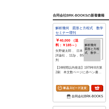
合同会社BRK-BOOKSの新着書籍
解析幾何 図形と方程式 数学
セミナー増刊
￥
40,000
（送
料：￥185～）
解析幾何
図形と方程
矢野健太郎 、 日本
式 数学セ
評論社 、112p 、B5
ミナー増刊
判
【24時間以内発送】1979年8月第
2刷 本文数ページに赤ペン書込
み少有 表紙にスレ・表に小ヨゴ
レと開き跡・背に軽いイタミ 開
きグセ少有 その他概ね良好で通
読に支障ありません
合同会社BRK-BOOKS