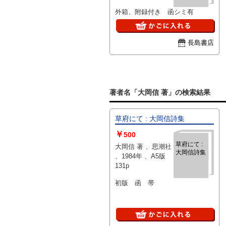
外箱、附録付き 函シミ有
長島書店
著者名「大岡信 著」の検索結果
草府にて : 大岡信詩集
￥
500
草府にて :
大岡信 著 、思潮社
大岡信詩集
、1984年 、A5版
131p
初版 函 帯