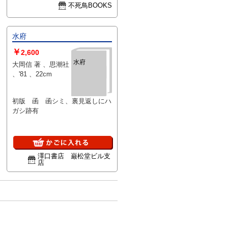
不死鳥BOOKS
水府
￥
2,600
水府
大岡信 著 、思潮社
、'81 、22cm
初版 函 函シミ、裏見返しにハ
ガシ跡有
澤口書店 巌松堂ビル支
店