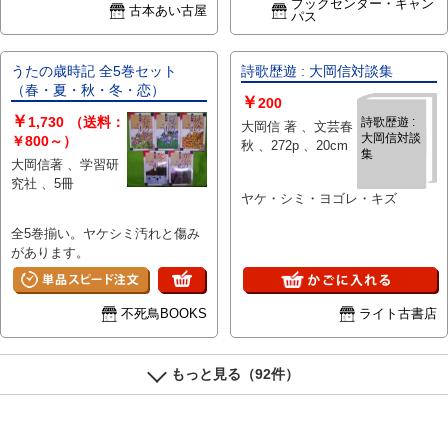
ブックセンター・キャン
古本あい古屋
パス
うたの歳時記 全5巻セット
詩歌歴遊 : 大岡信対談集
（春・夏・秋・冬・恋）
￥
200
￥
1,730
（送料：
詩歌歴遊 :
大岡信 著 、文芸春
大岡信対談
￥800～）
秋 、272p 、20cm
集
大岡信著 、学習研
究社 、5冊
ヤケ・シミ・ヨゴレ・キズ
全5巻揃い。ヤケシミ汚れと傷み
があります。
不死鳥BOOKS
ライト古書店
もっと見る（92件）