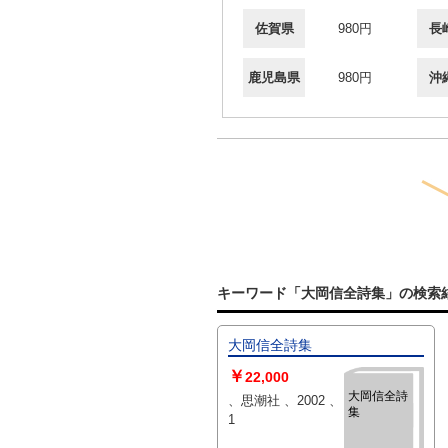
佐賀県
980円
長
鹿児島県
980円
沖
キーワード「大岡信全詩集」の検索
大岡信全詩集
￥
22,000
大岡信全詩
、思潮社 、2002 、
集
1