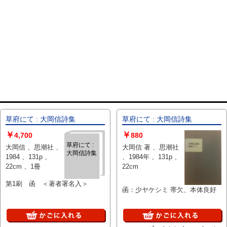
草府にて : 大岡信詩集
草府にて : 大岡信詩集
￥
￥
4,700
880
草府にて :
大岡信 、思潮社 、
大岡信 著 、思潮社
大岡信詩集
1984 、131p 、
、1984年 、131p 、
22cm 、1冊
22cm
第1刷 函 ＜著者署名入＞
函：少ヤケシミ 帯欠、本体良好