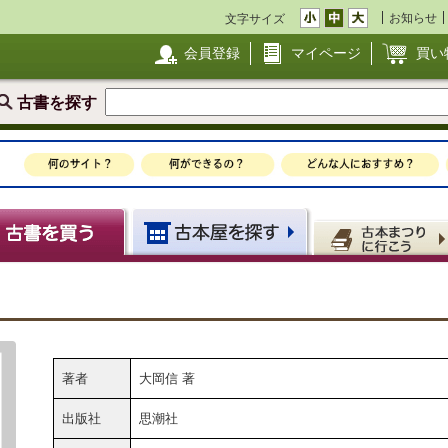
お知らせ
文字サイズ
会員登録
マイページ
買い
古書を探す
著者
大岡信 著
出版社
思潮社