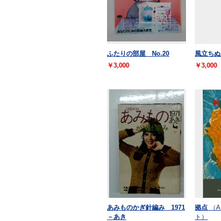
ふたりの部屋 No.20
風立ちぬ
￥3,000
￥3,000
あみものかぎ針編み 1971
拠点
（A
－あき
ト）