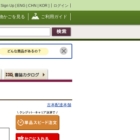
Sign Up [
ENG
|
CHN
|
KOR
]
ログイン
物かごを見る
ご利用ガイド
古本配達本舗