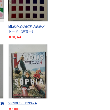
MLのためのピアノ総合メ
トード
（原賢一）
￥30,374
育要
VICIOUS 1999－4
￥3,000