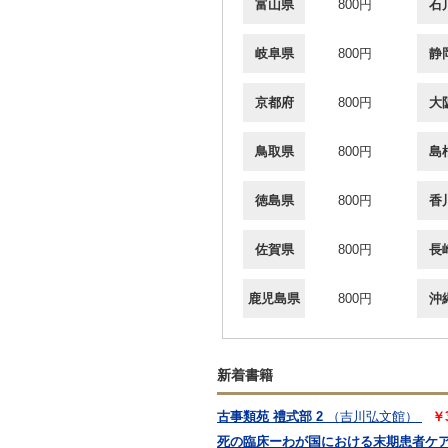
富山県
800円
石
岐阜県
800円
静
京都府
800円
大
鳥取県
800円
島
徳島県
800円
香
佐賀県
800円
長
鹿児島県
800円
沖
新着書籍
古事類苑 禮式部 2
（吉川弘文館）
￥
死の臨床ーわが国における末期患者ケ