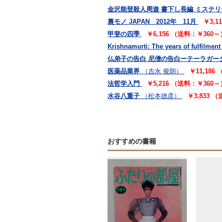
金沢能登殺人周遊 書下し長編 ミステリ
裏モノ JAPAN 2012年 11月
￥3,1
甲斐の四季
￥6,156 （送料：￥360～
Krishnamurti: The years of fulfilment
仏弟子の告白 尼僧の告白ーテーラガー
医薬品業界
（吉永 俊朗）
￥11,186
法哲学入門
￥5,216 （送料：￥360～
水谷八重子
（松本徳彦）
￥3,833 
おすすめの書籍