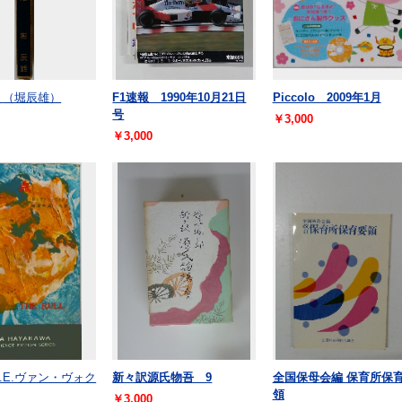
（堀辰雄）
F1速報 1990年10月21日
Piccolo 2009年1月
号
￥3,000
￥3,000
.E.ヴァン・ヴォク
新々訳源氏物吾 9
全国保母会編 保育所保
領
￥3,000