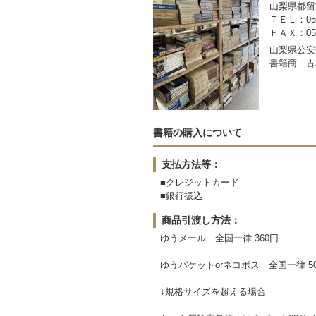
山梨県都留市
ＴＥＬ：050-
ＦＡＸ：0554
山梨県公安委
書籍商 古
書籍の購入について
支払方法等：
■クレジットカード
■銀行振込
商品引渡し方法：
ゆうメール 全国一律 360円
ゆうパケットorネコポス 全国一律 5
↓規格サイズを超える場合