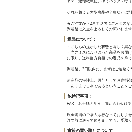
ヤマト運輸宅急便、ゆうパック60サイ
それを超える大型商品や全集などは別
★ご注文から2週間以内にご入金のな
到着後に入金をよろしくお願いします
返品について：
・こちらの提示した状態と著しく異な
・当方ミスにより誤った商品をお届け
に限り、送料当方負担での返品を承っ
到着後、3日以内に、まずはご連絡く
※商品の特性上、原則としてお客様都
あくまで古本であるということをご
他特記事項：
FAX、お手紙の注文、問い合わせは
現金書留のご購入も行なっておりませ
注文前に送って頂きましても、受取り
書籍の買い取りについて