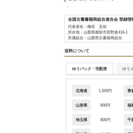
-
全国古書書籍商組合連合会 登録情
代表者名：檜垣 圭佑
所在地：山梨県都留市田野倉416-1
所属組合：山梨県古書籍商組合
送料について
ゆうパック・宅配便
ゆう
北海道
1,500円
青
山形県
800円
福
埼玉県
800円
千