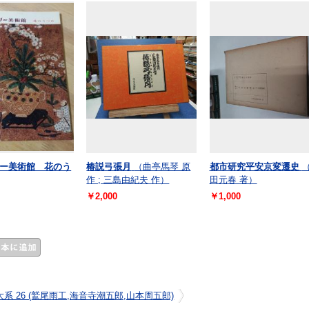
ー美術館 花のう
椿説弓張月
（曲亭馬琴 原
都市研究平安京変遷史
作 ; 三島由紀夫 作）
田元春 著）
￥2,000
￥1,000
系 26 (鷲尾雨工,海音寺潮五郎,山本周五郎)