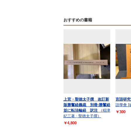
おすすめの書籍
上宮・聖徳太子撰 改訂新
言語研究
版勝鬘経義疏 別冊:勝鬘経
語學會 [
並に転法輪経 訳注
（稲津
￥300
紀三著 ; 聖徳太子撰）
￥4,800