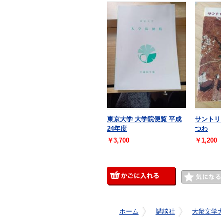
東京大学 大学院便覧 平成
サントリ
24年度
つわ
￥3,700
￥1,200
ホーム
講談社
大衆文学大