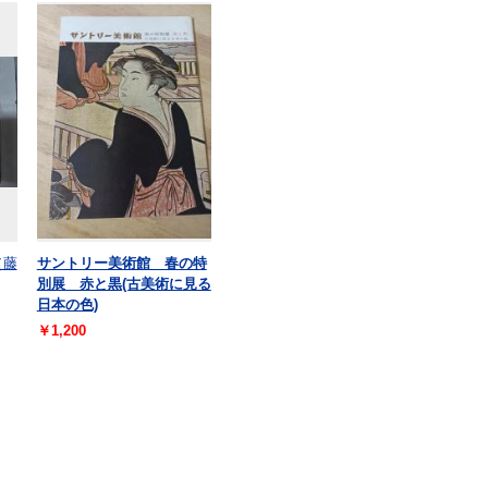
（藤
サントリー美術館 春の特
別展 赤と黒(古美術に見る
日本の色)
￥1,200