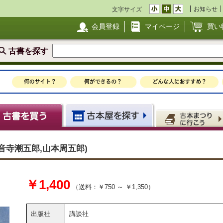
お知らせ
文字サイズ
会員登録
マイページ
買い
古書を探す
海音寺潮五郎,山本周五郎)
￥1,400
（送料：￥750 ～ ￥1,350）
出版社
講談社