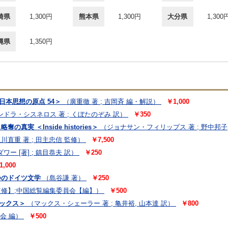
崎県
1,300円
熊本県
1,300円
大分県
1,300
縄県
1,350円
日本思想の原点 54＞
（廣重徹 著 ; 吉岡斉 編・解説）
￥1,000
ンドラ・シスネロス 著 ; くぼたのぞみ 訳）
￥350
真実 ＜Inside histories＞
（ジョナサン・フィリップス 著 ; 野中邦子
川直重 著 ; 田主忠信 監修）
￥7,500
ー [著] ; 鎮目恭夫 訳）
￥250
1,000
つのドイツ文学
（島谷謙 著）
￥250
修】;中国総覧編集委員会【編】）
￥500
シックス＞
（マックス・シェーラー 著 ; 亀井裕, 山本達 訳）
￥800
会 編）
￥500