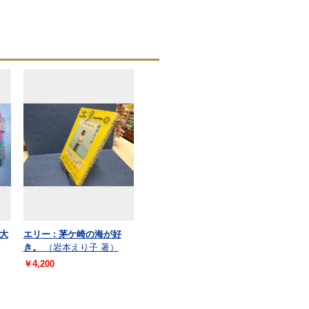
(大
エリー : 茅ケ崎の海が好
き。
（岩本えり子 著）
￥4,200