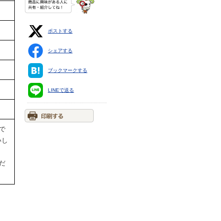
ポストする
シェアする
ブックマークする
LINEで送る
で
いし
だ