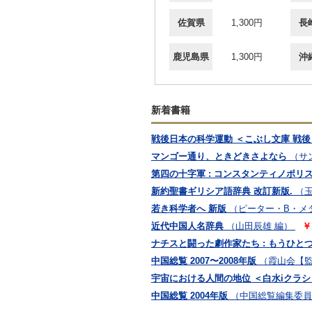
佐賀県
1,300円
長
鹿児島県
1,300円
沖
新着書籍
戦後日本の科学運動 ＜こぶし文庫 戦後
マンゴー通り、ときどきさよなら
（サ
第四の十字軍 : コンスタンティノポリス略奪の
新約聖書ギリシア語辞典 改訂新版.
（玉
若き科学者へ 新版
（ピーター・B・メダワ
近代中国人名辞典
（山田辰雄 編）
￥
ナチスと闘った劇作家たち : もうひと
中国総覧 2007〜2008年版
（霞山会【監
宇宙における人間の地位 ＜白水iクラ
中国総覧 2004年版
（中国総覧編集委員