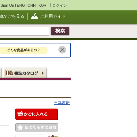
Sign Up [
ENG
|
CHN
|
KOR
]
ログイン
物かごを見る
ご利用ガイド
三幸書房