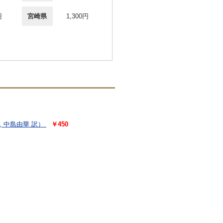
円
宮崎県
1,300円
, 中島由華 訳）
￥450