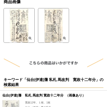
商品画像
キーワード「仙台(伊達)藩 私札 馬改判 寛政十二年分」の
検索結果
仙台(伊達)藩 私札 馬改判 寛政十二年分 （画像あり）
寛政12年、１枚、1枚