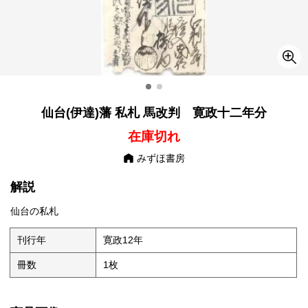
仙台(伊達)藩 私札 馬改判 寛政十二年分
在庫切れ
みずほ書房
解説
仙台の私札
刊行年
寛政12年
冊数
1枚