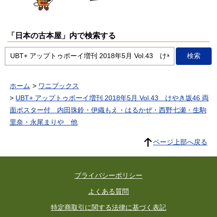
「日本の古本屋」内で検索する
ホーム
ワニブックス
UBT+ アップトゥボーイ増刊 2018年5月 Vol.43 けやき坂46 両
面ポスター付 内田珠鈴・伊織もえ・はるかぜ・西野七瀬・生駒
里奈・永尾まりや 他
ページ上部へ戻る
プライバシーポリシー
よくある質問
特定商取引に関する法律に基づく表記