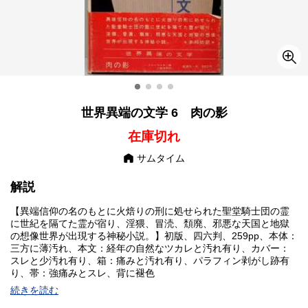
世界異端の文学 6 肉の影
在庫切れ
サムタイム
解説
【異端信仰の名のもとに火焙りの刑に処せられた聖堂騎士団の霊
に世紀を隔てた霊が宿り、淫猥、冒涜、頽廃、邪悪な天国と地獄
の想像世界が出現する神秘小説。】初版、四六判、259pp、本体：
三方に薄汚れ、本文：経年の自然なツカレと汚れ有り、カバー：
スレと少汚れ有り、箱：痛みと汚れ有り、パラフィン剥がし跡有
り、帯：強痛みとスレ、背に褪色
続きを読む