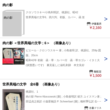
肉の影
クロソウスキー/小島利明訳、桃源社、昭42
世界異端の文学6、四六判、初版、カバー、函 並
肉の影
伊藤書房
￥2,160
肉の影 ＜世界異端の文学 ; 6＞ （画像あり）
ピエール・クロソウスキー 著 ; 小島俊明 訳、桃源社、259p 図
版、20cm
昭和42年 初刷 函・帯・カバー付 函・帯ヨゴレ・イタミ大
(状態悪いです) 裏見返しに値札剥跡 本文良好
駱駝堂
￥1,500
世界異端の文学 全6冊 （画像あり）
桃源社、1
肉の影 Pierre Klossowski [著] ; 小島俊明訳 彼方 ユイスマン著 ;
田辺貞之助訳 小遊星物語 P. Scheerbart [著] ; 種村季弘訳 生き
ている過去 Henri de Regnier [著] ; 窪田般弥訳 大伽藍 J.K.
古書ドリス