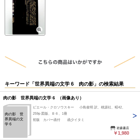
キーワード「世界異端の文学 6 肉の影」の検索結果
肉の影 世界異端の文学 6 （画像あり）
ピエール・クロソウスキー 小島俊明 訳、桃源社、昭42、
259p 図版、Ｂ６、1冊
肉の影 世
界異端の文
初版 カバー函付 函少イタミ
学 6
岩森書店
￥1,980