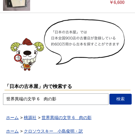
Huysmans [著] ; 出口裕弘訳 さかしま J.K. Huysmans [著] ; 澁
￥6,600
澤龍彦訳 ●箱付。箱に汚れ・ヤケ・角とふちに傷みがありま
す。底に赤いペンで印があります。表紙に汚れ・角とふちに傷
みがあります。天小口に汚れ・シミあります。●ページ内に書
き込み・線引きはありません。★ご注文確認後、基本的に即日
～2営業日以内に発送手続きいたします。定休日は水曜日で
す。
「日本の古本屋」内で検索する
ホーム
桃源社
世界異端の文学 6 肉の影
ホーム
クロソウスキー 小島俊明・訳