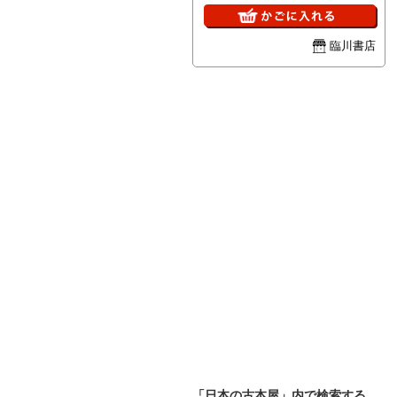
Dajokan kosatsu The first of the
Five Public Notices (Gobo on
keiji) posted on March 1868 (Keio
臨川書店
4) by the Meiji government. This
one bears a name of a daikan of
Nirayama, Izu. Ink on wood
Height 31.5 cm., width 69.0 cm.
「日本の古本屋」内で検索する