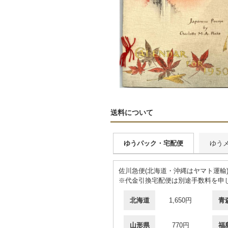
送料について
ゆうパック・宅配便
ゆう
佐川急便(北海道・沖縄はヤマト運輸
※代金引換宅配便は別途手数料を申
北海道
1,650円
青
山形県
770円
福