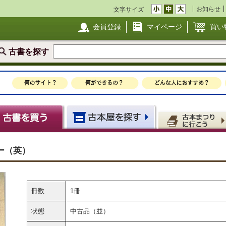
お知らせ
文字サイズ
会員登録
マイページ
買い
古書を探す
ー（英）
冊数
1冊
状態
中古品（並）