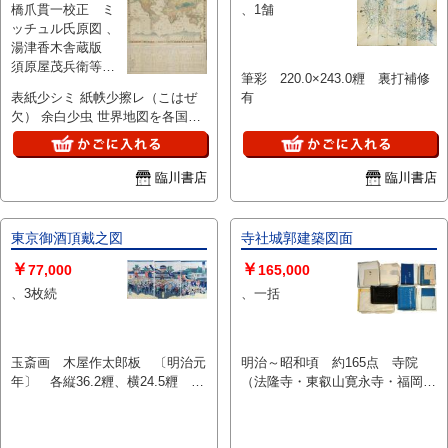
橋爪貫一校正 ミ
、1舗
ッチュル氏原図 、
湯津香木舎蔵版
須原屋茂兵衛等板
筆彩 220.0×243.0糎 裏打補修
、明 4 、縦 119.8
表紙少シミ 紙帙少擦レ（こはぜ
有
糎、横 98.4 糎 、1
欠） 余白少虫 世界地図を各国旗
帙1舗
で囲んだ彩色銅版図の下に「各国
有名ノ地名蒸気車路ノ総計尺度衡
量及ヒ貨幣等ノ略記」「五大州人
臨川書店
臨川書店
口略表」「法教異同表」「人種多
少表」等の記事を付す。
東京御酒頂戴之図
寺社城郭建築図面
￥
￥
77,000
165,000
、3枚続
、一括
玉斎画 木屋作太郎板 〔明治元
明治～昭和頃 約165点 寺院
年〕 各縦36.2糎、横24.5糎 少
（法隆寺・東叡山寛永寺・福岡県
擦レ
普門院 他）、神社（和歌山県丹
生都比売神社・浅草神社（三
社）・新潟県白山神社他）、城