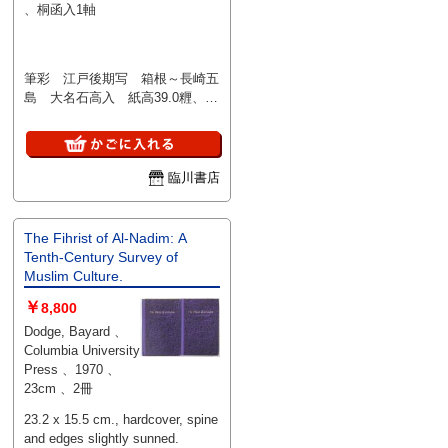
、桐函入1軸
筆彩 江戸後期写 箱根～長崎五
島 大名石高入 紙高39.0糎、長
サ7米81.0糎 巻頭・巻末少破
レ 虫入（裏打補修済）
臨川書店
The Fihrist of Al-Nadim: A
Tenth-Century Survey of
Muslim Culture.
￥
8,800
Dodge, Bayard 、
Columbia University
Press 、1970 、
23cm 、2冊
23.2 x 15.5 cm., hardcover, spine
and edges slightly sunned.