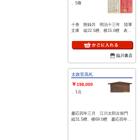
、5冊
十巻 附録共 明治十三年 陸軍
文庫 縦22.5糎、横15.0糎 表紙
少イタミ・管理シール貼付 少汚
レ 水シミ跡 蔵印
臨川書店
太政官高札
￥
198,000
、1点
慶応四年三月 江川太郎左衛門
縦31.5糎、横69.0糎 慶応四年三
月十五日に明治政府より出された
「五傍の掲示」の第一札。江川太
郎左衛門は伊豆国韮山の代官。