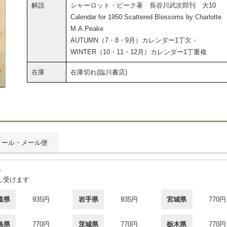
解説
シャーロット・ピーク著 長谷川武次郎刊 大10
Calendar for 1950:Scattered Blossoms by Charlotte
M.A.Peake
AUTUMN（7・8・9月）カレンダー1丁欠・
WINTER（10・11・12月）カレンダー1丁重複
在庫
在庫切れ(臨川書店)
メール・メール便
)
し受けます
森県
935円
岩手県
935円
宮城県
770円
島県
770円
茨城県
770円
栃木県
770円