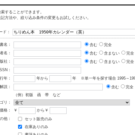
検索することができます。
表記方法や、絞り込み条件の変更もお試しください。
ード：
書名：
含む
完全
者名：
含む
含まない
完全
版社：
含む
含まない
完全
ISSN：
行年：
年から
年
※単一年を探す場合 1995～199
解説：
含む
完全
（例）初版 函 帯 など
ゴリ：
価格：
￥
から￥
の他：
セット販売のみ
在庫ありのみ
書評ありのみ