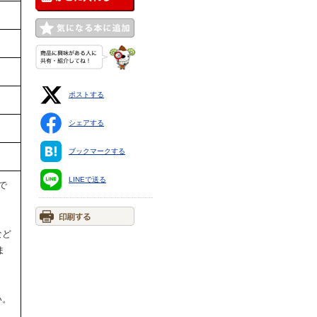
ポストする
シェアする
ブックマークする
LINEで送る
で
など
ま
い。