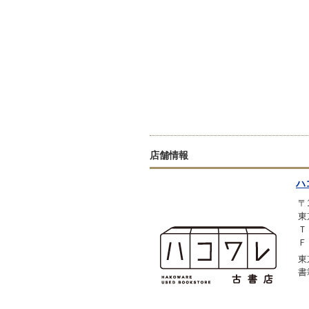
店舗情報
ハ
〒1
東
Ｔ
Ｆ
東
書