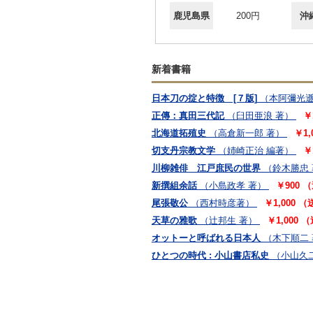
鹿児島県
200円
沖
新着書籍
日本刀の掟と特徴 [７版]
（本阿彌光遜
正傳：真田三代記
（臼田亜浪 著）
￥
北海道拓殖史
（高倉新一郎 著）
￥1
切支丹宗教文学
（姉崎正治 編著）
￥
川柳雑俳 江戸庶民の世界
（鈴木勝忠
新撰組余話
（小島政孝 著）
￥900 
尾張敬公
（西村時彦著）
￥1,000 
天草の雅歌
（辻邦生 著）
￥1,000
オットーと呼ばれる日本人
（木下順二
ひとつの時代 : 小山書店私史
（小山久