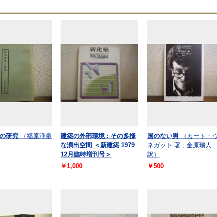
の研究
（福原浄泉
建築の外部環境 : その多様
国のない男
（カート・
な演出空間 ＜新建築 1979
ネガット 著 ; 金原瑞人
12月臨時増刊号＞
訳）
￥1,000
￥500