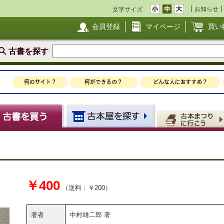
お知らせ
文字サイズ
会員登録
マイページ
買い
古書を探す
￥400
（送料：￥200）
著者
中村雄二郎 著