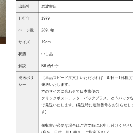
出版社
岩波書店
刊行年
1979
ページ数
289, 4p
サイズ
19cm
状態
中古品
解説
B6 函ヤケ
発送ポリ
【単品スピード注文】いただければ、即日～1日程度
シー
発送いたします。
本のサイズに合わせて日本郵便の
クリックポスト、レターパックプラス、ゆうパック
で発送いたします。(発送時に追跡番号をお知らせし
す)
領収書が必要な場合はご注文時にお申し付けくださ
(宛名、日付、但し書き、ご指定下さい)