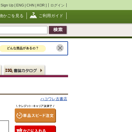
Sign Up [
ENG
|
CHN
|
KOR
]
ログイン
物かごを見る
ご利用ガイド
ハコワレ古書店