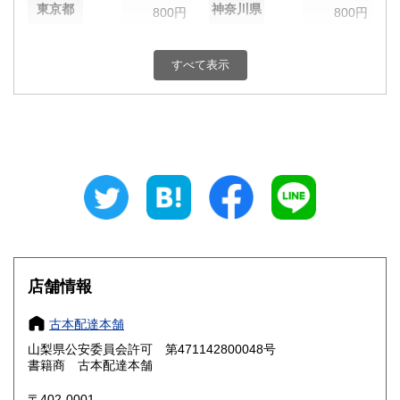
東京都
神奈川県
800円
800円
新潟県
富山県
800円
800円
すべて表示
石川県
福井県
800円
800円
山梨県
長野県
800円
800円
岐阜県
静岡県
800円
800円
愛知県
三重県
800円
800円
滋賀県
京都府
800円
800円
大阪府
兵庫県
800円
800円
店舗情報
奈良県
和歌山県
800円
800円
古本配達本舗
山梨県公安委員会許可 第471142800048号
鳥取県
島根県
800円
800円
書籍商 古本配達本舗
岡山県
広島県
800円
800円
〒402-0001