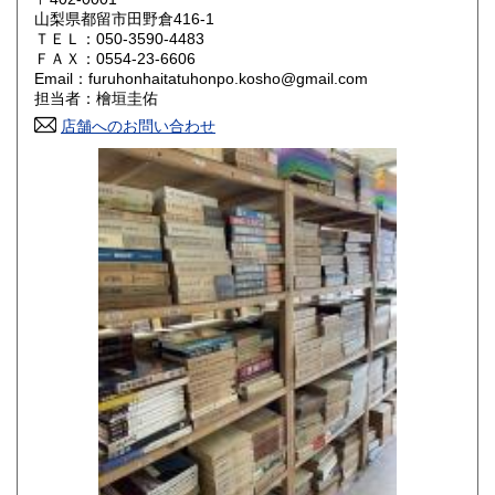
山梨県都留市田野倉416-1
ＴＥＬ：050-3590-4483
山口県
徳島県
800円
800円
ＦＡＸ：0554-23-6606
Email：furuhonhaitatuhonpo.kosho@gmail.com
香川県
愛媛県
800円
800円
担当者：檜垣圭佑
店舗へのお問い合わせ
高知県
福岡県
800円
800円
佐賀県
長崎県
800円
800円
熊本県
大分県
800円
800円
宮崎県
鹿児島県
800円
800円
沖縄県
1,500円