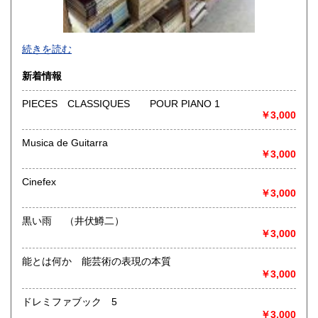
-
続きを読む
沿線名：-
新着情報
最寄駅：-
営業時間：-
PIECES CLASSIQUES POUR PIANO 1
定休日：-
￥3,000
書籍の買取について
Musica de Guitarra
￥3,000
-
Cinefex
取り扱い分野
￥3,000
総記、哲学宗教、歴史、社会科学、自然科学、美術工芸、国
語国文、外国文学、古典籍、近代文献、趣味、外国書、サブ
黒い雨 （井伏鱒二）
カルチャー、古書一般（その他）
￥3,000
書籍全般
能とは何か 能芸術の表現の本質
￥3,000
ドレミファブック 5
￥3,000