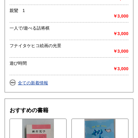
親鸞 1
￥3,000
一人で/遊べる詰将棋
￥3,000
フナイタケヒコ絵画の光景
￥3,000
遊び時間
￥3,000
全ての新着情報
おすすめの書籍