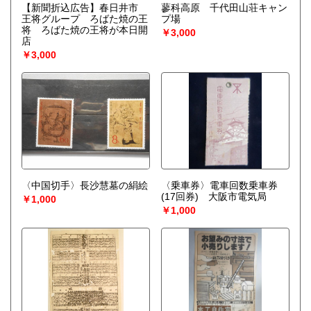
【新聞折込広告】春日井市
蓼科高原 千代田山荘キャン
王将グループ ろばた焼の王
プ場
将 ろばた焼の王将が本日開
￥3,000
店
￥3,000
〈中国切手〉長沙慧墓の絹絵
〈乗車券〉電車回数乗車券
(17回券) 大阪市電気局
￥1,000
￥1,000