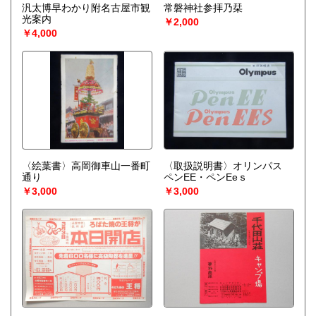
汎太博早わかり附名古屋市観
常磐神社参拝乃栞
光案内
￥2,000
￥4,000
〈絵葉書〉高岡御車山一番町
〈取扱説明書〉オリンパス
通り
ペンEE・ペンEeｓ
￥3,000
￥3,000