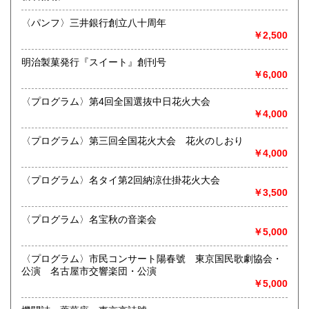
沿線名：名鉄犬山線
熊本県
大分県
250円
250円
最寄駅：江南駅下車
〈パンフ〉三井銀行創立八十周年
営業時間：10:00〜17:00
￥2,500
宮崎県
鹿児島県
定休日：不定休
250円
250円
明治製菓発行『スイート』創刊号
書籍の買取について
沖縄県
250円
￥6,000
買取 買取専用フリーダイヤル 0120-006-229 (担当・
井上)
〈プログラム〉第4回全国選抜中日花火大会
￥4,000
古書買取、古本買取、古書、古本の大量買い取りは大歓迎で
す。
〈プログラム〉第三回全国花火大会 花火のしおり
御整理・御売却はお気軽に当店にご相談ください。
￥4,000
お電話、メール等でご連絡次第、即日に参上いたします。古
書買い取り、古本買い取り、大量大歓迎です。
〈プログラム〉名タイ第2回納涼仕掛花火大会
特に古いもの全般(和本、古文書、紙物チラシ、郷土資料、地
￥3,500
図、宗教、芸能、美術、文学、雑誌等)に力を入れておりま
す。
〈プログラム〉名宝秋の音楽会
又書画骨董品も別部門で取り扱いしておりますので引越し増
￥5,000
改築の際には合わせてご利用ください。
愛知県・岐阜県を中心に近県の方、日時打ち合わせの後、ご
〈プログラム〉市民コンサート陽春號 東京国民歌劇協会・
訪問し、見積もり・買入をさせていただきます。
公演 名古屋市交響楽団・公演
まずはお気軽にご連絡ください。
￥5,000
お品物を送料着払いでお送りいただければ、即日に評価しご
連絡ご送金いたします。