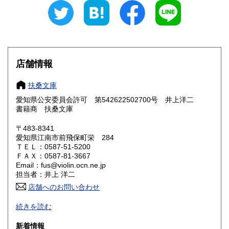
愛知県
三重県
250円
250円
滋賀県
京都府
250円
250円
大阪府
兵庫県
250円
250円
店舗情報
奈良県
和歌山県
250円
250円
扶桑文庫
愛知県公安委員会許可 第542622502700号 井上洋二
鳥取県
島根県
250円
250円
書籍商 扶桑文庫
岡山県
広島県
250円
250円
〒483-8341
愛知県江南市前飛保町栄 284
ＴＥＬ：0587-51-5200
山口県
徳島県
250円
250円
ＦＡＸ：0587-81-3667
Email：fus@violin.ocn.ne.jp
香川県
愛媛県
250円
250円
担当者：井上 洋二
店舗へのお問い合わせ
高知県
福岡県
250円
250円
古文書、古地図、刷り物、一枚もの、絵葉書、鳥瞰図、近代
続きを読む
文献資料等を主体に扱っております。
佐賀県
長崎県
250円
250円
新着情報