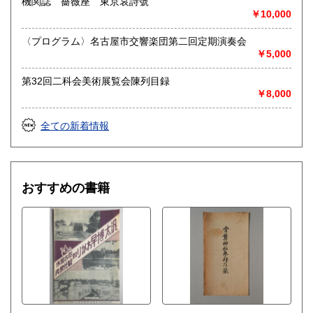
機関誌 薔薇座 東京哀詩號
￥10,000
送り先 〒483-8341
愛知県江南市前飛保町栄284 扶桑文庫 担当井
〈プログラム〉名古屋市交響楽団第二回定期演奏会
上
￥5,000
取り扱い分野
第32回二科会美術展覧会陳列目録
￥8,000
総記、哲学宗教、歴史、社会科学、自然科学、美術工芸、国
語国文、外国文学、古典籍、近代文献、趣味、外国書、サブ
カルチャー、古書一般（その他）
全ての新着情報
古文書・和本・刷り物・絵葉書・近代文献資料・エフェメラ
おすすめの書籍