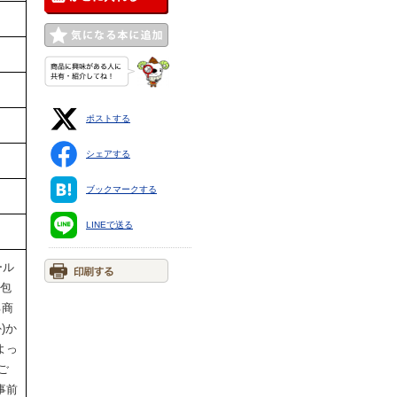
ポストする
シェアする
ブックマークする
LINEで送る
ール
梱包
る商
)か
よっ
ご
事前