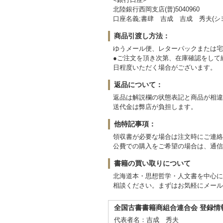
北陸銀行西岡支店(普)5040960
口座名義;書肆 吉成 吉成 秀夫(シ
商品引渡し方法：
ゆうメール便、レターパックまたは宅
●ご注文を頂き次第、在庫確認をして
日程度いただく場合がございます。
返品について：
返品は解説欄の状態表記と商品が相違
送代金は弊店が負担します。
他特記事項：
領収書が必要な場合は注文時にご連絡
公費での購入をご希望の場合は、通信
書籍の買い取りについて
北海道本・思想哲学・人文書を中心に
相談ください。まずはお気軽にメールyosinar
全国古書書籍商組合連合会 登録情
代表者名：吉成 秀夫