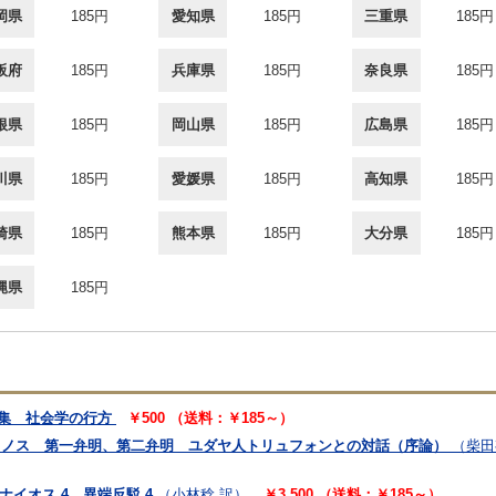
岡県
185円
愛知県
185円
三重県
185円
阪府
185円
兵庫県
185円
奈良県
185円
根県
185円
岡山県
185円
広島県
185円
川県
185円
愛媛県
185円
高知県
185円
崎県
185円
熊本県
185円
大分県
185円
縄県
185円
6 特集 社会学の行方
￥500 （送料：￥185～）
ィノス 第一弁明、第二弁明 ユダヤ人トリュフォンとの対話（序論）
（柴田
ナイオス 4 異端反駁 4
（小林稔 訳）
￥3,500 （送料：￥185～）