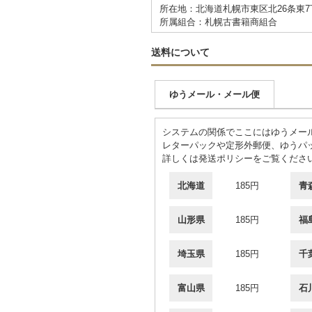
所在地：北海道札幌市東区北26条東7丁
所属組合：札幌古書籍商組合
送料について
ゆうメール・メール便
システムの関係でここにはゆうメール
レターパックや定形外郵便、ゆうパ
詳しくは発送ポリシーをご覧くださ
北海道
185円
青
山形県
185円
福
埼玉県
185円
千
富山県
185円
石