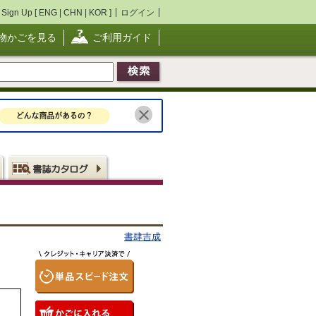
Sign Up [
ENG
|
CHN
|
KOR
]
ログイン
物かごを見る
ご利用ガイド
書肆吉成