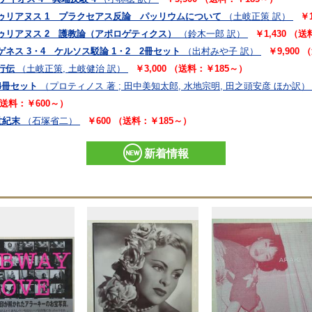
トゥリアヌス 1 プラクセアス反論 パッリウムについて
（土岐正策 訳）
￥
ゥリアヌス 2 護教論（アポロゲティクス）
（鈴木一郎 訳）
￥1,430 （
ネス 3・4 ケルソス駁論 1・2 2冊セット
（出村みや子 訳）
￥9,900
行伝
（土岐正策, 土岐健治 訳）
￥3,000 （送料：￥185～）
4冊セット
（プロティノス 著 ; 田中美知太郎, 水地宗明, 田之頭安彦 ほか訳）
 （送料：￥600～）
世紀末
（石塚省二）
￥600 （送料：￥185～）
新着情報