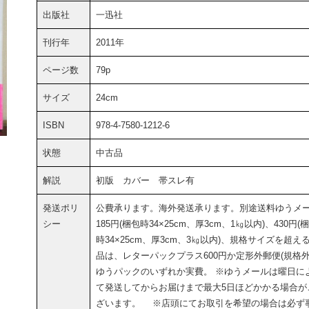
出版社
一迅社
刊行年
2011年
ページ数
79p
サイズ
24cm
ISBN
978-4-7580-1212-6
状態
中古品
解説
初版 カバー 帯スレ有
発送ポリ
公費承ります。海外発送承ります。別途送料ゆうメ
シー
185円(梱包時34×25cm、厚3cm、1㎏以内)、430円(
時34×25cm、厚3cm、3㎏以内)、規格サイズを超え
品は、レターパックプラス600円か定形外郵便(規格外
ゆうパックのいずれか実費。 ※ゆうメールは曜日に
て発送してからお届けまで最大5日ほどかかる場合が
ざいます。 ※店頭にてお取引を希望の場合は必ず