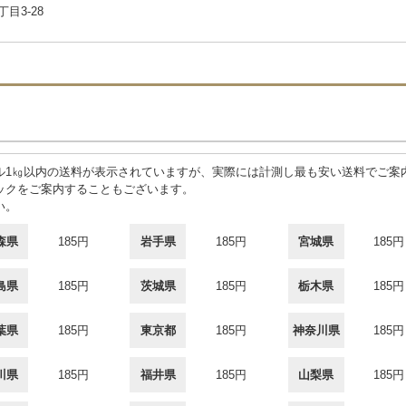
目3-28
1㎏以内の送料が表示されていますが、実際には計測し最も安い送料でご案内
ックをご案内することもございます。
い。
森県
185円
岩手県
185円
宮城県
185円
島県
185円
茨城県
185円
栃木県
185円
葉県
185円
東京都
185円
神奈川県
185円
川県
185円
福井県
185円
山梨県
185円