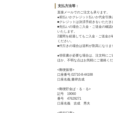
支払方法等：
直接メールでのご注文も承ります。
●前払いかクレジット払いか代金引換
■クレジットは決済手続きをいただき
■先払いの場合ご入金・ご送金の確認
いたします。
2週間を経過してもご入金・ご送金が
ください。
■代引きの場合は送料が割高になりま
●領収書が必要な場合は、注文時にご
ほか、不明な点はお気軽にご連絡くだ
<郵便振替>
口座番号;02710-8-44188
口座名義;書肆吉成
<郵便貯金ぱ・る・る>
記号 19060
番号 47629271
口座名義 吉成 秀夫
<銀行口座>