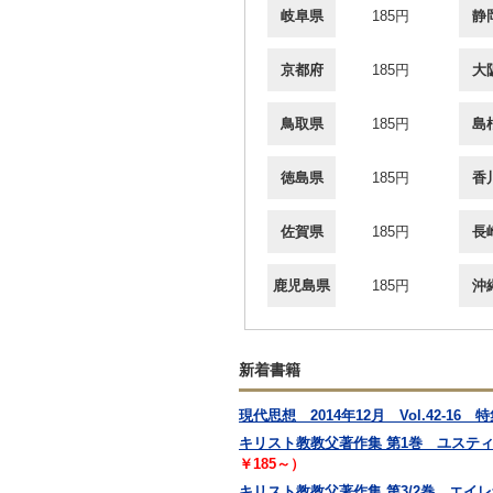
岐阜県
185円
静
京都府
185円
大
鳥取県
185円
島
徳島県
185円
香
佐賀県
185円
長
鹿児島県
185円
沖
新着書籍
現代思想 2014年12月 Vol.42-1
キリスト教教父著作集 第1巻 ユステ
￥185～）
キリスト教教父著作集 第3/2巻 エイレ