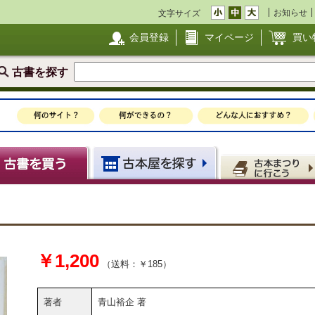
お知らせ
文字サイズ
会員登録
マイページ
買い
古書を探す
￥1,200
（送料：￥185）
著者
青山裕企 著