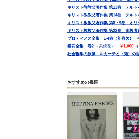
キリスト教教父著作集 第13巻 テル
キリスト教教父著作集 第14巻 テルト
キリスト教教父著作集 第8・9巻 オリゲ
キリスト教教父著作集 第22巻 殉教者
プロティノス全集 1-4巻（別巻欠） 
鏡花全集 巻2
（泉鏡花）
￥1,000
社会哲学の原像 ルカーチと〈知〉の
おすすめの書籍