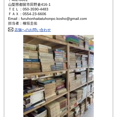
山梨県都留市田野倉416-1
ＴＥＬ：050-3590-4483
山口県
徳島県
800円
800円
ＦＡＸ：0554-23-6606
Email：furuhonhaitatuhonpo.kosho@gmail.com
香川県
愛媛県
800円
800円
担当者：檜垣圭佑
店舗へのお問い合わせ
高知県
福岡県
800円
800円
佐賀県
長崎県
800円
800円
熊本県
大分県
800円
800円
宮崎県
鹿児島県
800円
800円
沖縄県
1,500円