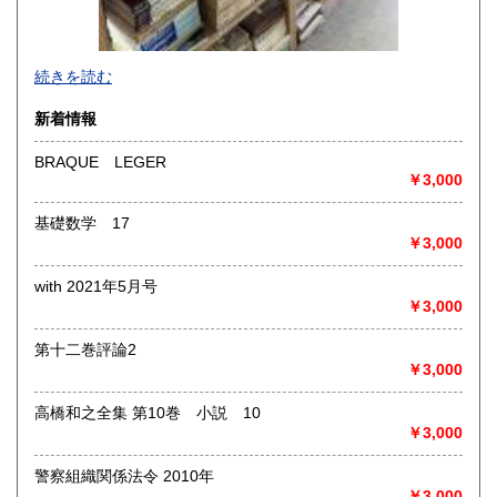
-
続きを読む
沿線名：-
新着情報
最寄駅：-
営業時間：-
BRAQUE LEGER
定休日：-
￥3,000
書籍の買取について
基礎数学 17
￥3,000
-
with 2021年5月号
取り扱い分野
￥3,000
総記、哲学宗教、歴史、社会科学、自然科学、美術工芸、国
語国文、外国文学、古典籍、近代文献、趣味、外国書、サブ
第十二巻評論2
カルチャー、古書一般（その他）
￥3,000
書籍全般
高橋和之全集 第10巻 小説 10
￥3,000
警察組織関係法令 2010年
￥3,000