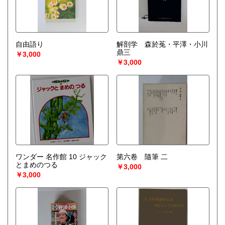
自由語り
解剖学 森於菟・平澤・小川
鼎三
￥3,000
￥3,000
ワンダー 名作館 10 ジャック
第六卷 隨筆 二
とまめのつる
￥3,000
￥3,000