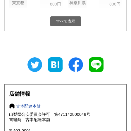
東京都
神奈川県
800円
800円
新潟県
富山県
800円
800円
すべて表示
石川県
福井県
800円
800円
山梨県
長野県
800円
800円
岐阜県
静岡県
800円
800円
愛知県
三重県
800円
800円
滋賀県
京都府
800円
800円
大阪府
兵庫県
800円
800円
店舗情報
奈良県
和歌山県
800円
800円
古本配達本舗
山梨県公安委員会許可 第471142800048号
鳥取県
島根県
800円
800円
書籍商 古本配達本舗
岡山県
広島県
800円
800円
〒402-0001