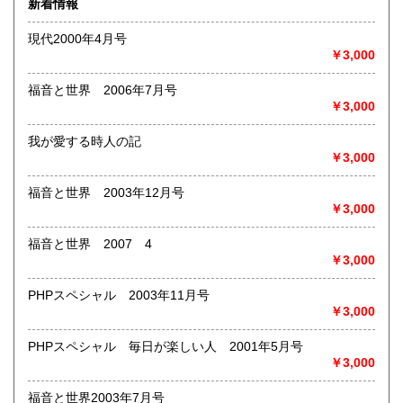
新着情報
術・アート・建築・書道・理工学・東洋医学・ビジネス書・
武道・山岳・オカルト・幻想文学・サブカルチャー・70年
現代2000年4月号
代、80年代アイドル・アニメ・漫画・雑誌・アダルト・マニ
￥3,000
ア】などオールジャンルを専門スタッフが高額査定
◎メディア商品【ジャズ・ロック・クラシック・映画・アニ
福音と世界 2006年7月号
メ・ゲーム・声優・アイドル・ビジネス・アダルト・車・バ
￥3,000
イク・鉄道・レトロ系】などのCD、DVD、Blu-ray、LP、
EP、カセット、ポスター、おもちゃ、グッズ、パンフレット
我が愛する時人の記
などマニアックなものを中心に高価買取
￥3,000
◎その他【骨董品・美術品・仏教美術・中国美術・切手・エ
福音と世界 2003年12月号
ンタイア・和本・漢籍・戦争㊙︎資料・書道具・茶道具・戦前
￥3,000
絵はがき・鳥瞰図・古地図・浮世絵・軸・拓本・印譜・エロ
グロ】など古いものの中には希少価値の高いものも多数ござ
福音と世界 2007 4
いますので価値がないと処分される前に是非 ｢古本倶楽部｣ま
￥3,000
で、お問い合わせ下さい
PHPスペシャル 2003年11月号
沿線名：-
￥3,000
最寄駅：-
営業時間：-
定休日：-
PHPスペシャル 毎日が楽しい人 2001年5月号
￥3,000
書籍の買取について
福音と世界2003年7月号