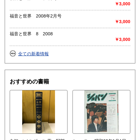
◎出張買取◎
￥3,000
○出張費無料
○出張買取は通常、東海圏のみ
福音と世界 2008年2月号
￥3,000
※お売り頂ける本の量や質が見込める場合は関東〜近畿エリ
ア要相談
福音と世界 8 2008
例
￥3,000
【1000冊以上の専門書やマニア書籍がある】
【大学の研究室の整理】
【遺品整理で古い紙モノや道具など価値の有無が分からない
全ての新着情報
ものがある】
【神社仏閣、蔵の整理、中国古典籍など査定にかなりの専門
知識を要する】
場合などお気軽にご相談ください。
おすすめの書籍
-------------------------------------------
買取専用ダイヤル
050-3698-2626
-------------------------------------------
◎宅配買取◎
○30点より宅配送料無料
○梱包用ダンボールの無料送付可能
○買取金額の概算が知りたい方は、事前査定のサービスもぜひ
ご活用下さい。