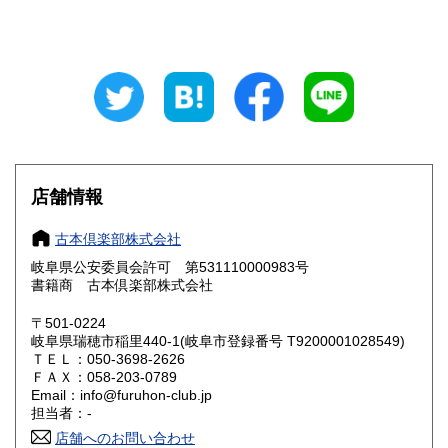
山梨県
長野県
800円
800円
岐阜県
静岡県
800円
800円
愛知県
三重県
800円
800円
滋賀県
京都府
800円
800円
大阪府
兵庫県
800円
800円
店舗情報
奈良県
和歌山県
800円
800円
古本倶楽部株式会社
岐阜県公安委員会許可 第531110000983号
鳥取県
島根県
800円
800円
書籍商 古本倶楽部株式会社
岡山県
広島県
800円
800円
〒501-0224
岐阜県瑞穂市稲里440-1(岐阜市登録番号 T9200001028549)
ＴＥＬ：050-3698-2626
山口県
徳島県
800円
800円
ＦＡＸ：058-203-0789
Email：info@furuhon-club.jp
香川県
愛媛県
800円
800円
担当者：-
店舗へのお問い合わせ
高知県
福岡県