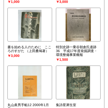
￥1,000
￥3,000
書を始める人のために ここ
特別史跡一乗谷朝倉氏遺跡
ろのすがた
（上田桑鳩著）
36 平成17年度発掘調査・
環境整備事業概報
￥3,000
￥1,500
丸山眞男手帖12 2000年1月
集詩星犀生室