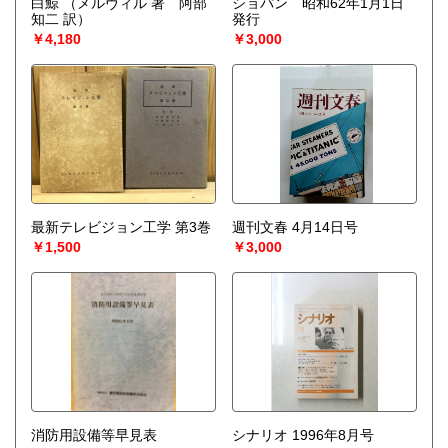
白鯨
（メルヴィル 著 阿部
ショパン 昭和62年1月1日
宅配買取送付先
知二 訳）
発行
----------------------------------------
￥4,180
￥3,000
501-0224
岐阜県瑞穂市稲里197-1
古本倶楽部 宅配買取受付係
058-322-2366
----------------------------------------
取り扱い分野
-
オールジャンル、戦前紙モノ、古典籍
最新テレビジョン工学 第3巻
週刊文春 4月14日号
￥1,500
￥3,000
消防用設備等早見表
シナリオ 1996年8月号