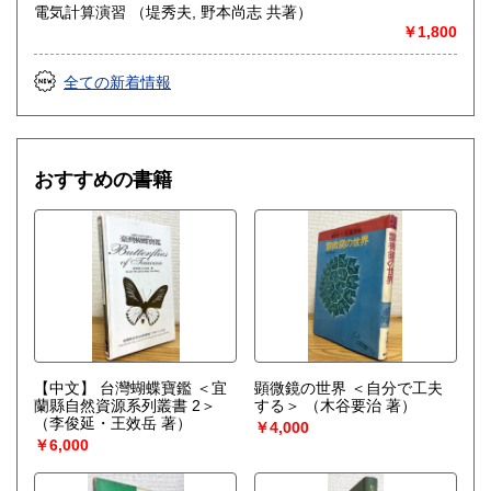
電気計算演習 （堤秀夫, 野本尚志 共著）
￥1,800
全ての新着情報
おすすめの書籍
【中文】 台灣蝴蝶寶鑑 ＜宜
顕微鏡の世界 ＜自分で工夫
蘭縣自然資源系列叢書 2＞
する＞
（木谷要治 著）
（李俊延・王效岳 著）
￥4,000
￥6,000