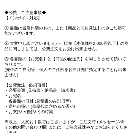
◆公費・ご注意事項◆
【インボイス対応】
① 書類は当店作製のもの、また【商品と同封発送】のみご対応可
能でございます。
② 大変申し訳ございませんが、現在【本体価格2,000円以下】の商
品に関しましては、公費注文をお受け出来ません。
③ 各書類の【お宛名】と【商品の配送先】を同じとさせて頂いて
おります。
(先生のご自宅等、個人のご住所をお届け先に指定することは出来
ません)
【公費受注 : 必須項目】
・必要書類 (見積書・納品書・請求書)
・お宛名
・各書類の日付 (見積書のみ別日等)
・送料の扱い (書籍代に含めるか否か)
・お支払い(後払い)の時期
※以上、大変お手数ではございますが、ご注文時 (メッセージ欄 :
その他お問い合わせ欄) または、ご注文後速やかにお知らせくださ
いませ。