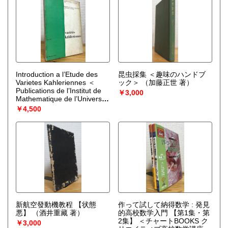
Introduction a l’Etude des
昆虫採集 ＜趣味のハンドブ
Varietes Kahleriennes ＜
ック＞
（加藤正世 著）
Publications de l’Institut de
￥3,000
Mathematique de l’Universite
de Nancago Ⅵ＞
（Andre
￥4,500
Weil）
新航空發動機教程 【状態
作って試して納得数学 : 発見
悪】
（酒井重藏 著）
的高校数学入門 【第1集・第
2集】 ＜チャートBOOKS ク
￥3,000