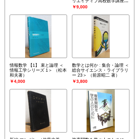
リエイティブ高校数学講座
4・5＞ 2冊
（秋山仁 監修 ;
￥9,000
秋山仁 ほか共著）
情報数学 【1】 束と論理 ＜
数学とは何か : 集合・論理 ＜
情報工学シリーズ 1＞
（松本
総合サイエンス・ライブラリ
和夫著）
ー 23＞
（前原昭二 著）
￥4,000
￥3,800