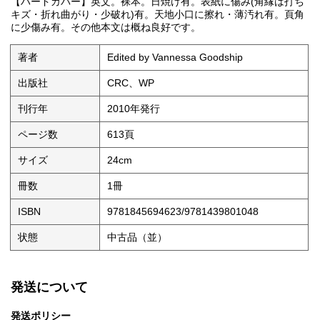
【ハードカバー】英文。裸本。日焼け有。表紙に傷み(角縁は打ち
キズ・折れ曲がり・少破れ)有。天地小口に擦れ・薄汚れ有。頁角
に少傷み有。その他本文は概ね良好です。
著者
Edited by Vannessa Goodship
出版社
CRC、WP
刊行年
2010年発行
ページ数
613頁
サイズ
24cm
冊数
1冊
ISBN
9781845694623/9781439801048
状態
中古品（並）
発送について
発送ポリシー