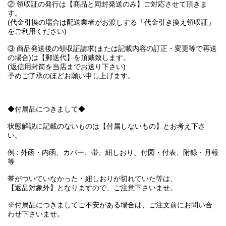
② 領収証の発行は【商品と同封発送のみ】ご対応させて頂きま
す。
(代金引換の場合は配送業者がお渡しする「代金引き換え領収証」
をご利用ください)
③ 商品発送後の領収証請求(または記載内容の訂正・変更等で再送
の場合)は【郵送代】を頂戴致します。
(返信用封筒を当店までお送り下さい)
予めご了承のほどお願い申し上げます。
◆付属品につきまして◆
状態解説に記載のないものは【付属しないもの】とお考え下さ
い。
例 : 外函・内函、カバー、帯、紐しおり、付図・付表、附録・月報
等
帯がついていなかった・紐しおりが切れていた等は、
【返品対象外】となりますので、ご注意下さいませ。
※付属品につきましてご不安がある場合は、ご注文前にお問い合
わせ下さいませ。