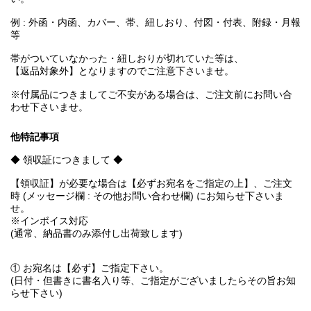
例 : 外函・内函、カバー、帯、紐しおり、付図・付表、附録・月報
等
帯がついていなかった・紐しおりが切れていた等は、
【返品対象外】となりますのでご注意下さいませ。
※付属品につきましてご不安がある場合は、ご注文前にお問い合
わせ下さいませ。
他特記事項
◆ 領収証につきまして ◆
【領収証】が必要な場合は【必ずお宛名をご指定の上】、ご注文
時 (メッセージ欄 : その他お問い合わせ欄) にお知らせ下さいま
せ。
※インボイス対応
(通常、納品書のみ添付し出荷致します)
① お宛名は【必ず】ご指定下さい。
(日付・但書きに書名入り等、ご指定がございましたらその旨お知
らせ下さい)