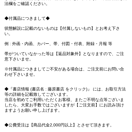
法欄をご確認ください。
◆付属品につきまして◆
状態解説に記載のないものは【付属しないもの】とお考え下さ
い。
例 : 外函・内函、カバー、帯、付図・付表、附録・月報 等
帯がついていなかった等は【返品対象外】となりますので、ご注
意下さいませ。
※付属品につきましてご不安がある場合は、ご注文前にお問い合
わせ下さいませ。
◆『書店情報 (書店名 : 藤原書店 をクリック)』 には、お取引方法
等の詳細を記載致してございます。
当店を初めてご利用いただくお客様、またご不明な点等ございま
したら、大変お手数ではございますが【ご注文前】にお読み頂け
ますようお願い申し上げます。
◆公費受注は【商品代金2,000円以上】とさせて頂きます。