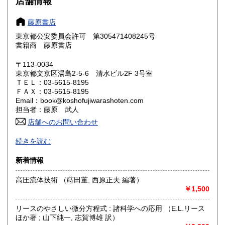
店舗情報
奈良県
和歌山県
1,050円
1,050円
藤原書店
東京都公安委員会許可 第305471408245号
鳥取県
島根県
1,200円
1,200円
書籍商 藤原書店
岡山県
広島県
1,200円
1,200円
〒113-0034
東京都文京区湯島2-5-6 清水ビル2F 3号室
ＴＥＬ：03-5615-8195
山口県
徳島県
1,200円
1,200円
ＦＡＸ：03-5615-8195
Email：book@koshofujiwarashoten.com
香川県
愛媛県
1,200円
1,200円
担当者：藤原 武人
店舗へのお問い合わせ
高知県
福岡県
1,200円
1,450円
【通信販売専門 (ご来店不可)】 の古書店です。
続きを読む
※大変申し訳ございませんが、店頭での販売は行っておりま
佐賀県
長崎県
1,450円
1,450円
せん。
新着情報
熊本県
大分県
1,450円
1,450円
書籍の状態等、ご不明な点・気になる所がございましたら、
高圧流体技術 （蒔田董, 西原正夫 編著）
Eメール・電話でお気軽にお問い合わせ下さいませ。
￥1,500
宮崎県
鹿児島県
1,450円
1,450円
メールアドレス【book@koshofujiwarashoten.com】
リースのやさしい微分方程式 : 諸科学への応用 （E.L.リース
沖縄県
1,500円
※販売書籍につきまして【お電話でのお問い合わせ】は、現
ほか著 ; 山下純一, 志賀博雄 訳）
品在庫を確認するためお時間を頂戴いたします。