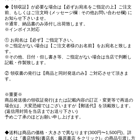
◆【領収証】が必要な場合は【必ずお宛名をご指定の上】ご注文
前、もしくはご注文時 (メッセージ欄 : その他お問い合わせ欄) に
お知らせ下さいませ。
※通常、納品書のみ添付し出荷致します。
※インボイス対応
① お宛名は【必ず】ご指定下さい。
※ご指定がない場合は【ご注文者様のお名前】をお宛名と致しま
す。
※その他、日付・但し書き等、ご指定がない場合は当店で判断し
記載・作製致します。
② 領収書の発行は【商品と同封発送のみ】ご対応させて頂きま
す。
※重要※
商品発送後の領収証発行(または記載内容の訂正・変更等で再送の
場合)は、大変恐縮ではございますが【郵送代】を頂戴致します。
(返信用封筒を当店までお送り下さい)
予めご了承のほどお願い申し上げます。
◆送料は商品の価格・大きさで異なります(300円〜1,500円)。詳
しくは『書店情報(書店名 : 藤原書店 をクリック)』の商品引渡し方