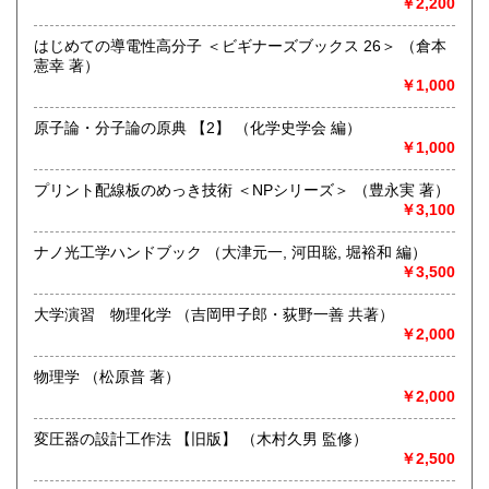
￥2,200
(お電話折返しでのご対応となります)
はじめての導電性高分子 ＜ビギナーズブックス 26＞ （倉本
沿線名：JR中央線・総武線・東京メトロ丸ノ内線
憲幸 著）
最寄駅：御茶ノ水駅・本郷三丁目駅
￥1,000
営業時間：【事務所営業・通信販売専門 (ご来店不可)】
9:00〜17:00 ※買取・仕入れ等で不在の場合がございます
原子論・分子論の原典 【2】 （化学史学会 編）
定休日：水曜日・日曜日・年末年始
￥1,000
書籍の買取について
プリント配線板のめっき技術 ＜NPシリーズ＞ （豊永実 著）
￥3,100
自然科学等の学術書・専門書・その他資料買取り致します。
電話・FAX・メール等でお気軽にご相談下さいませ。
ナノ光工学ハンドブック （大津元一, 河田聡, 堀裕和 編）
出張買取・配送料着払い(当店の支払い)で送って頂くことも
￥3,500
可能でございます。
※お送り頂く場合は必ず事前にご連絡下さいませ。
大学演習 物理化学 （吉岡甲子郎・荻野一善 共著）
￥2,000
取り扱い分野
自然科学、外国書、古書一般（その他）
物理学 （松原普 著）
【地球科学(地質・鉱物)・天文学・動物学・植物学・その他
￥2,000
自然科学】
変圧器の設計工作法 【旧版】 （木村久男 監修）
￥2,500