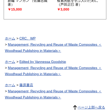
新編 マンガン
（佐藤忠義
複素関数を学ぶ人のために
著）
（芦田正巳 著）
￥15,000
￥3,000
ホーム
CRC、WP
Management, Recycling and Reuse of Waste Composites ＜
Woodhead Publishing in Materials＞
ホーム
Edited by Vannessa Goodship
Management, Recycling and Reuse of Waste Composites ＜
Woodhead Publishing in Materials＞
ホーム
藤原書店
Management, Recycling and Reuse of Waste Composites ＜
Woodhead Publishing in Materials＞
ページ上部へ戻る