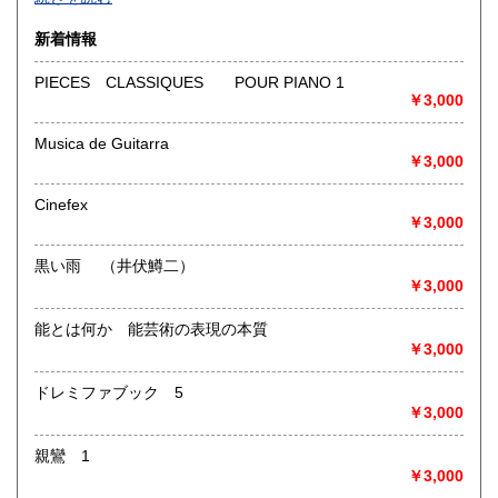
沿線名：-
新着情報
最寄駅：-
営業時間：-
PIECES CLASSIQUES POUR PIANO 1
定休日：-
￥3,000
書籍の買取について
Musica de Guitarra
￥3,000
-
Cinefex
取り扱い分野
￥3,000
総記、哲学宗教、歴史、社会科学、自然科学、美術工芸、国
語国文、外国文学、古典籍、近代文献、趣味、外国書、サブ
黒い雨 （井伏鱒二）
カルチャー、古書一般（その他）
￥3,000
書籍全般
能とは何か 能芸術の表現の本質
￥3,000
ドレミファブック 5
￥3,000
親鸞 1
￥3,000