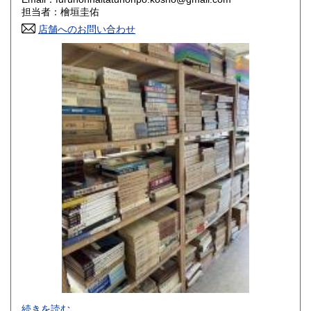
香川県
愛媛県
800円
800円
担当者：檜垣圭佑
店舗へのお問い合わせ
高知県
福岡県
800円
800円
佐賀県
長崎県
800円
800円
熊本県
大分県
800円
800円
宮崎県
鹿児島県
800円
800円
沖縄県
1,500円
-
続きを読む