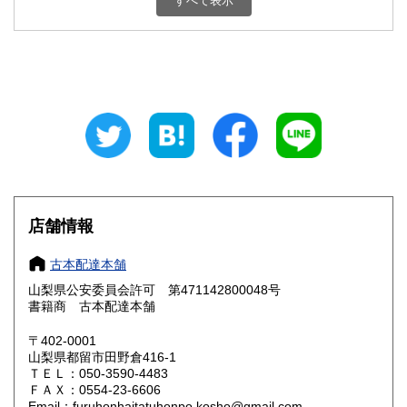
すべて表示
石川県
福井県
800円
800円
山梨県
長野県
800円
800円
岐阜県
静岡県
800円
800円
愛知県
三重県
800円
800円
滋賀県
京都府
800円
800円
大阪府
兵庫県
800円
800円
店舗情報
奈良県
和歌山県
800円
800円
古本配達本舗
山梨県公安委員会許可 第471142800048号
鳥取県
島根県
800円
800円
書籍商 古本配達本舗
岡山県
広島県
800円
800円
〒402-0001
山梨県都留市田野倉416-1
ＴＥＬ：050-3590-4483
山口県
徳島県
800円
800円
ＦＡＸ：0554-23-6606
Email：furuhonhaitatuhonpo.kosho@gmail.com