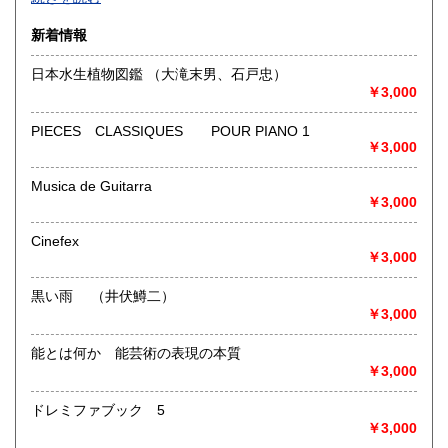
沿線名：-
新着情報
最寄駅：-
営業時間：-
日本水生植物図鑑 （大滝末男、石戸忠）
定休日：-
￥3,000
書籍の買取について
PIECES CLASSIQUES POUR PIANO 1
￥3,000
-
Musica de Guitarra
取り扱い分野
￥3,000
総記、哲学宗教、歴史、社会科学、自然科学、美術工芸、国
語国文、外国文学、古典籍、近代文献、趣味、外国書、サブ
Cinefex
カルチャー、古書一般（その他）
￥3,000
書籍全般
黒い雨 （井伏鱒二）
￥3,000
能とは何か 能芸術の表現の本質
￥3,000
ドレミファブック 5
￥3,000