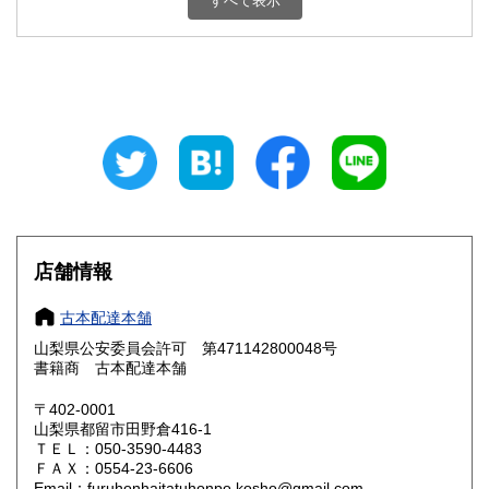
すべて表示
石川県
福井県
800円
800円
山梨県
長野県
800円
800円
岐阜県
静岡県
800円
800円
愛知県
三重県
800円
800円
滋賀県
京都府
800円
800円
大阪府
兵庫県
800円
800円
店舗情報
奈良県
和歌山県
800円
800円
古本配達本舗
山梨県公安委員会許可 第471142800048号
鳥取県
島根県
800円
800円
書籍商 古本配達本舗
岡山県
広島県
800円
800円
〒402-0001
山梨県都留市田野倉416-1
ＴＥＬ：050-3590-4483
山口県
徳島県
800円
800円
ＦＡＸ：0554-23-6606
Email：furuhonhaitatuhonpo.kosho@gmail.com