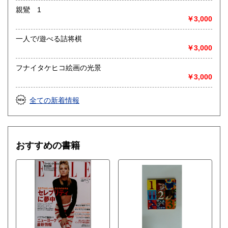
親鸞 1
￥3,000
一人で/遊べる詰将棋
￥3,000
フナイタケヒコ絵画の光景
￥3,000
全ての新着情報
おすすめの書籍