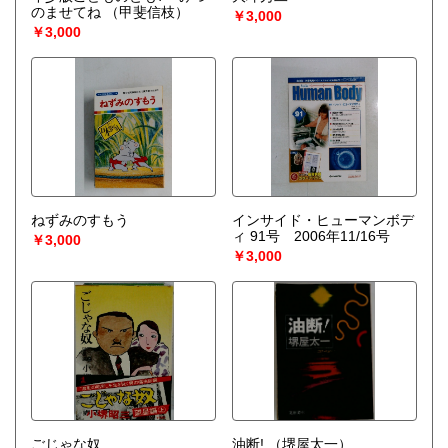
のませてね
（甲斐信枝）
￥3,000
￥3,000
ねずみのすもう
インサイド・ヒューマンボデ
ィ 91号 2006年11/16号
￥3,000
￥3,000
ごじゃな奴
油断!
（堺屋太一）