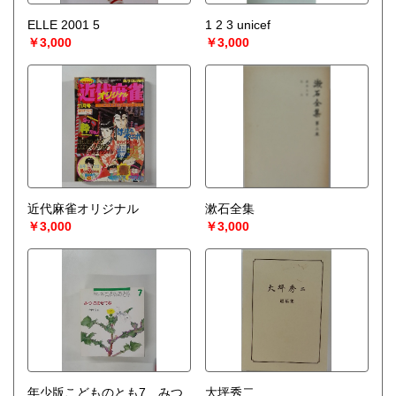
ELLE 2001 5
1 2 3 unicef
￥3,000
￥3,000
近代麻雀オリジナル
漱石全集
￥3,000
￥3,000
年少版こどものとも7 みつ
大坪秀二