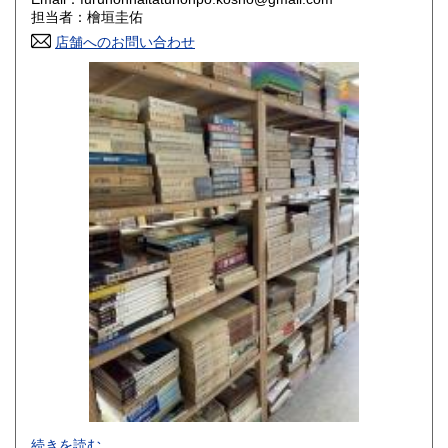
香川県
愛媛県
800円
800円
担当者：檜垣圭佑
店舗へのお問い合わせ
高知県
福岡県
800円
800円
佐賀県
長崎県
800円
800円
熊本県
大分県
800円
800円
宮崎県
鹿児島県
800円
800円
沖縄県
1,500円
-
続きを読む