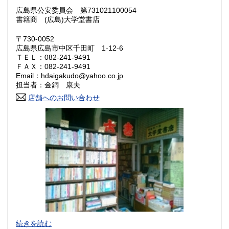
奈良県
和歌山県
広島県公安委員会 第731021100054
250円
250円
書籍商 (広島)大学堂書店
鳥取県
島根県
250円
250円
〒730-0052
広島県広島市中区千田町 1-12-6
岡山県
広島県
250円
250円
ＴＥＬ：082-241-9491
ＦＡＸ：082-241-9491
Email：hdaigakudo@yahoo.co.jp
山口県
徳島県
250円
250円
担当者：金銅 康夫
香川県
店舗へのお問い合わせ
愛媛県
250円
250円
高知県
福岡県
250円
250円
佐賀県
長崎県
250円
250円
熊本県
大分県
250円
250円
宮崎県
鹿児島県
250円
250円
沖縄県
250円
続きを読む