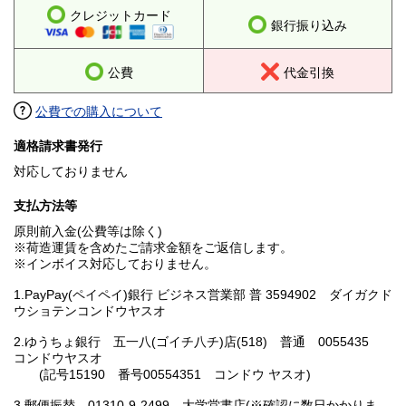
クレジットカード
銀行振り込み
公費
代金引換
公費での購入について
適格請求書発行
対応しておりません
支払方法等
原則前入金(公費等は除く)
※荷造運賃を含めたご請求金額をご返信します。
※インボイス対応しておりません。
1.PayPay(ペイペイ)銀行 ビジネス営業部 普 3594902 ダイガクド
ウショテンコンドウヤスオ
2.ゆうちょ銀行 五一八(ゴイチ八チ)店(518) 普通 0055435
コンドウヤスオ
(記号15190 番号00554351 コンドウ ヤスオ)
3.郵便振替 01310-9-2499 大学堂書店(※確認に数日かかりま