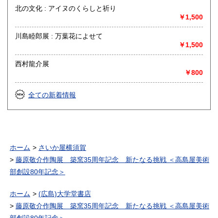
北の文化 : アイヌのくらしと祈り
￥1,500
川島睦郎展 : 万葉花によせて
￥1,500
西村龍介展
￥800
全ての新着情報
ホーム
さいか屋横須賀
藤原敬介作陶展 築窯35周年記念 新たなる挑戦 ＜高島屋美術
部創設80年記念＞
ホーム
(広島)大学堂書店
藤原敬介作陶展 築窯35周年記念 新たなる挑戦 ＜高島屋美術
部創設80年記念＞