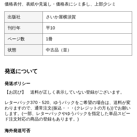
価格表付、表紙や見返し・価格表にシミ多し、上部少シミ
出版社
さいか屋横須賀
刊行年
平10
ページ数
1冊
状態
中古品（並）
発送について
発送ポリシー
【お詫び】 送料が正しく表示していない登録がございます。
レターパック370・520、ゆうパックをご希望の場合は、送料が変
わりますので、通常注文(振込・・・(クレジットの方も))でお願い
します。(一部、レターパックやゆうパックを指定した単品スピー
ド注文対応の商品の登録もあります。)
海外発送可否