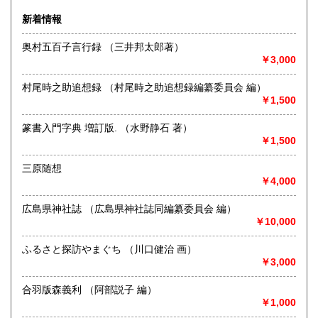
新着情報
奥村五百子言行録 （三井邦太郎著）
￥3,000
午後2時以降のご注文は翌日のご対応となる場合がございま
す。日曜・祭日は店休のため翌日のご対応となります。
村尾時之助追想録 （村尾時之助追想録編纂委員会 編）
■必ずメールを返信しておりますが、メールが届かないケース
￥1,500
があります。返信が無い場合は、お手数ながらお問い合わせ
下さい。
篆書入門字典 増訂版. （水野静石 著）
￥1,500
沿線名：広島電鉄
最寄駅：宇品線 日赤病院前
営業時間：10:00〜18:00
三原随想
定休日：日・祭日
￥4,000
書籍の買取について
広島県神社誌 （広島県神社誌同編纂委員会 編）
￥10,000
-
ふるさと探訪やまぐち （川口健治 画）
取り扱い分野
￥3,000
古書一般（その他）
合羽版森義利 （阿部説子 編）
￥1,000