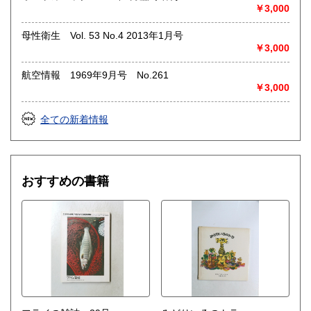
◎出張買取◎
￥3,000
○出張費無料
○出張買取は通常、東海圏のみ
母性衛生 Vol. 53 No.4 2013年1月号
￥3,000
※お売り頂ける本の量や質が見込める場合は関東〜近畿エリ
ア要相談
航空情報 1969年9月号 No.261
例
￥3,000
【1000冊以上の専門書やマニア書籍がある】
【大学の研究室の整理】
【遺品整理で古い紙モノや道具など価値の有無が分からない
全ての新着情報
ものがある】
【神社仏閣、蔵の整理、中国古典籍など査定にかなりの専門
知識を要する】
場合などお気軽にご相談ください。
おすすめの書籍
-------------------------------------------
買取専用ダイヤル
050-3698-2626
-------------------------------------------
◎宅配買取◎
○30点より宅配送料無料
○梱包用ダンボールの無料送付可能
○買取金額の概算が知りたい方は、事前査定のサービスもぜひ
ご活用下さい。