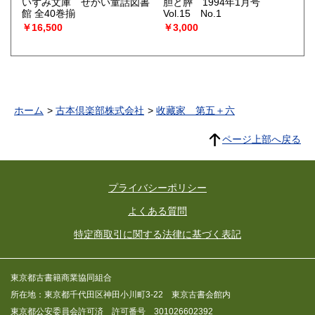
いずみ文庫 せかい童話図書
胆と膵 1994年1月号
館 全40巻揃
Vol.15 No.1
￥16,500
￥3,000
ホーム
古本倶楽部株式会社
收藏家 第五＋六
ページ上部へ戻る
プライバシーポリシー
よくある質問
特定商取引に関する法律に基づく表記
東京都古書籍商業協同組合
所在地：東京都千代田区神田小川町3-22 東京古書会館内
東京都公安委員会許可済 許可番号 301026602392