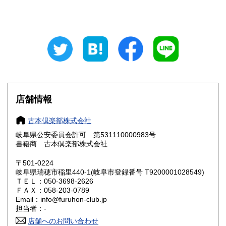
山梨県
長野県
800円
800円
岐阜県
静岡県
800円
800円
愛知県
三重県
800円
800円
滋賀県
京都府
800円
800円
大阪府
兵庫県
800円
800円
店舗情報
奈良県
和歌山県
800円
800円
古本倶楽部株式会社
岐阜県公安委員会許可 第531110000983号
鳥取県
島根県
800円
800円
書籍商 古本倶楽部株式会社
岡山県
広島県
800円
800円
〒501-0224
岐阜県瑞穂市稲里440-1(岐阜市登録番号 T9200001028549)
ＴＥＬ：050-3698-2626
山口県
徳島県
800円
800円
ＦＡＸ：058-203-0789
Email：info@furuhon-club.jp
香川県
愛媛県
800円
800円
担当者：-
店舗へのお問い合わせ
高知県
福岡県