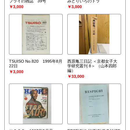
フライの雑誌 39号
みどりいろのトラ
宅配買取送付先
￥3,000
￥3,000
----------------------------------------
501-0224
岐阜県瑞穂市稲里197-1
古本倶楽部 宅配買取受付係
058-322-2366
----------------------------------------
取り扱い分野
-
オールジャンル、戦前紙モノ、古典籍
TSUISO No.820 1995年8月
西原亀三日記 ＜京都女子大
22日
学研究叢刊 8＞
（山本四郎
編）
￥3,000
￥33,000