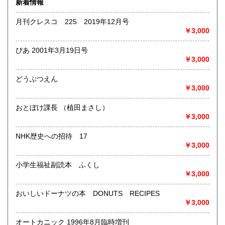
新着情報
術・アート・建築・書道・理工学・東洋医学・ビジネス書・
武道・山岳・オカルト・幻想文学・サブカルチャー・70年
月刊クレスコ 225 2019年12月号
代、80年代アイドル・アニメ・漫画・雑誌・アダルト・マニ
￥3,000
ア】などオールジャンルを専門スタッフが高額査定
◎メディア商品【ジャズ・ロック・クラシック・映画・アニ
ぴあ 2001年3月19日号
メ・ゲーム・声優・アイドル・ビジネス・アダルト・車・バ
￥3,000
イク・鉄道・レトロ系】などのCD、DVD、Blu-ray、LP、
EP、カセット、ポスター、おもちゃ、グッズ、パンフレット
どうぶつえん
などマニアックなものを中心に高価買取
￥3,000
◎その他【骨董品・美術品・仏教美術・中国美術・切手・エ
おとぼけ課長 （植田まさし）
ンタイア・和本・漢籍・戦争㊙︎資料・書道具・茶道具・戦前
￥3,000
絵はがき・鳥瞰図・古地図・浮世絵・軸・拓本・印譜・エロ
グロ】など古いものの中には希少価値の高いものも多数ござ
NHK歴史への招待 17
いますので価値がないと処分される前に是非 ｢古本倶楽部｣ま
￥3,000
で、お問い合わせ下さい
小学生福祉副読本 ふくし
沿線名：-
￥3,000
最寄駅：-
営業時間：-
定休日：-
おいしいドーナツの本 DONUTS RECIPES
￥3,000
書籍の買取について
オートカニック 1996年8月臨時増刊