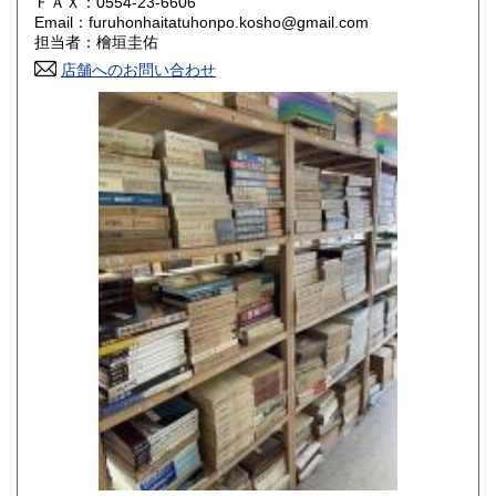
ＦＡＸ：0554-23-6606
Email：furuhonhaitatuhonpo.kosho@gmail.com
香川県
愛媛県
800円
800円
担当者：檜垣圭佑
店舗へのお問い合わせ
高知県
福岡県
800円
800円
佐賀県
長崎県
800円
800円
熊本県
大分県
800円
800円
宮崎県
鹿児島県
800円
800円
沖縄県
1,500円