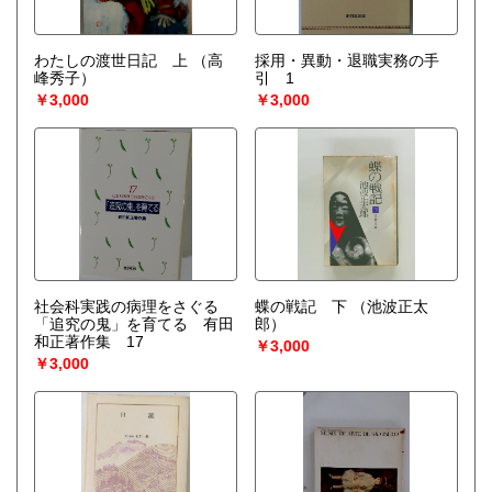
わたしの渡世日記 上
（高
採用・異動・退職実務の手
峰秀子）
引 1
￥3,000
￥3,000
社会科実践の病理をさぐる
蝶の戦記 下
（池波正太
「追究の鬼」を育てる 有田
郎）
和正著作集 17
￥3,000
￥3,000