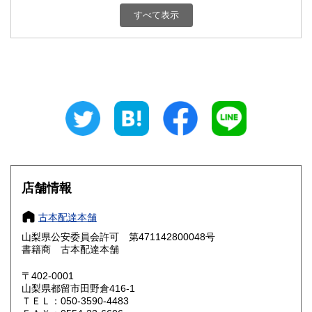
新潟県
富山県
800円
800円
すべて表示
石川県
福井県
800円
800円
山梨県
長野県
800円
800円
岐阜県
静岡県
800円
800円
愛知県
三重県
800円
800円
滋賀県
京都府
800円
800円
大阪府
兵庫県
800円
800円
店舗情報
奈良県
和歌山県
800円
800円
古本配達本舗
山梨県公安委員会許可 第471142800048号
鳥取県
島根県
800円
800円
書籍商 古本配達本舗
岡山県
広島県
800円
800円
〒402-0001
山梨県都留市田野倉416-1
ＴＥＬ：050-3590-4483
山口県
徳島県
800円
800円