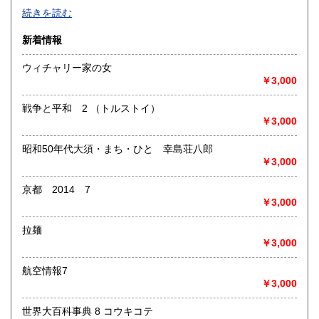
-
続きを読む
沿線名：-
新着情報
最寄駅：-
営業時間：-
ウィチャリー家の女
定休日：-
￥3,000
書籍の買取について
戦争と平和 2 （トルストイ）
-
￥3,000
昭和50年代大須・まち・ひと 幸島荘八郎
取り扱い分野
￥3,000
総記、哲学宗教、歴史、社会科学、自然科学、美術工芸、国
語国文、外国文学、古典籍、近代文献、趣味、外国書、サブ
京都 2014 7
カルチャー、古書一般（その他）
￥3,000
書籍全般
拉麺
￥3,000
航空情報7
￥3,000
世界大百科事典 8 コウキコテ