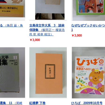
る
（角田 巌・角
古典俳文学大系 3 談林
なぜなぜブックせいか
俳諧集
（飯田正一 榎坂浩
1
尚 乾 裕幸 校注）
￥3,000
￥3,000
選集 11
（尾崎
紅楼夢 下巻
ひろば 2009年10月号