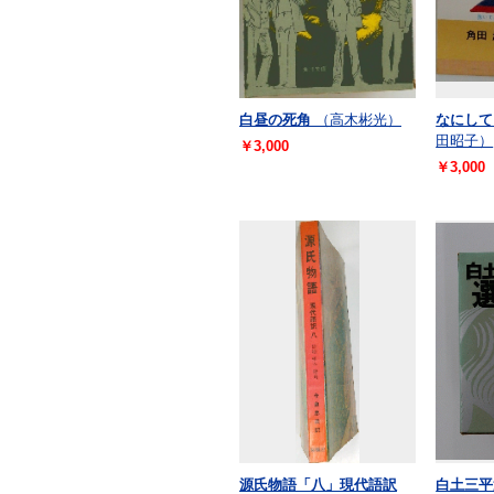
白昼の死角
（高木彬光）
なにして
田昭子）
￥3,000
￥3,000
源氏物語「八」現代語訳
白土三平