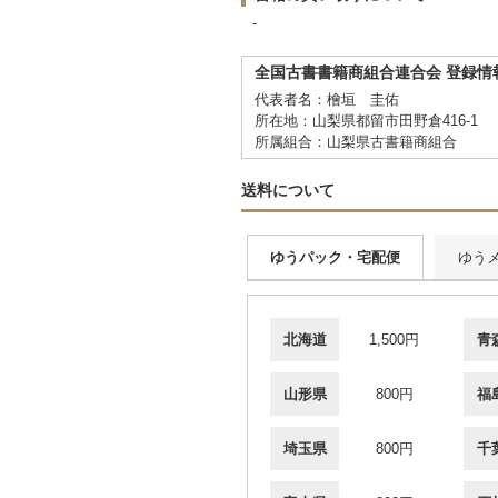
-
全国古書書籍商組合連合会 登録情
代表者名：檜垣 圭佑
所在地：山梨県都留市田野倉416-1
所属組合：山梨県古書籍商組合
送料について
ゆうパック・宅配便
ゆう
北海道
1,500円
青
山形県
800円
福
埼玉県
800円
千