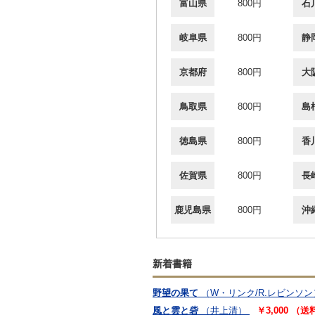
富山県
800円
石
岐阜県
800円
静
京都府
800円
大
鳥取県
800円
島
徳島県
800円
香
佐賀県
800円
長
鹿児島県
800円
沖
新着書籍
野望の果て
（W・リンク/R.レビンソン
風と雲と砦
（井上清）
￥3,000 （