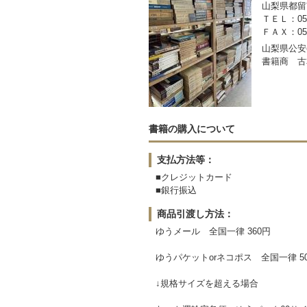
山梨県都留市
ＴＥＬ：050-
ＦＡＸ：0554
山梨県公安委
書籍商 古
書籍の購入について
支払方法等：
■クレジットカード
■銀行振込
商品引渡し方法：
ゆうメール 全国一律 360円
ゆうパケットorネコポス 全国一律 5
↓規格サイズを超える場合