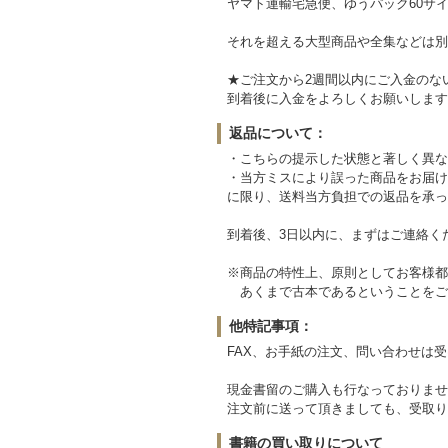
ヤマト運輸宅急便、ゆうパック60サイ
それを超える大型商品や全集などは別
★ご注文から2週間以内にご入金のな
到着後に入金をよろしくお願いします
返品について：
・こちらの提示した状態と著しく異な
・当方ミスにより誤った商品をお届け
に限り、送料当方負担での返品を承っ
到着後、3日以内に、まずはご連絡く
※商品の特性上、原則としてお客様都
あくまで古本であるということをご
他特記事項：
FAX、お手紙の注文、問い合わせは
現金書留のご購入も行なっておりませ
注文前に送って頂きましても、受取り
書籍の買い取りについて