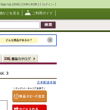
Sign Up [
ENG
|
CHN
|
KOR
]
ログイン
物かごを見る
ご利用ガイド
l. 3
古本配達本舗