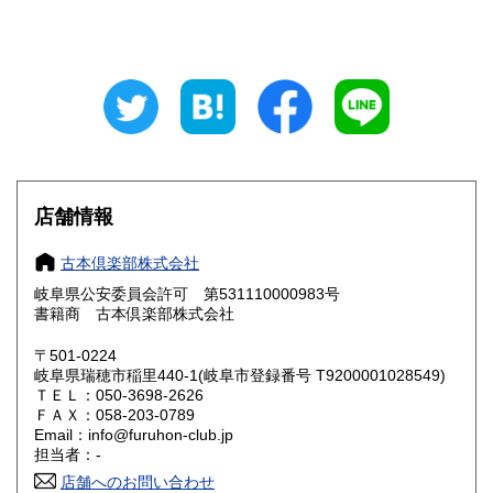
山梨県
長野県
800円
800円
岐阜県
静岡県
800円
800円
愛知県
三重県
800円
800円
滋賀県
京都府
800円
800円
大阪府
兵庫県
800円
800円
店舗情報
奈良県
和歌山県
800円
800円
古本倶楽部株式会社
岐阜県公安委員会許可 第531110000983号
鳥取県
島根県
800円
800円
書籍商 古本倶楽部株式会社
岡山県
広島県
800円
800円
〒501-0224
岐阜県瑞穂市稲里440-1(岐阜市登録番号 T9200001028549)
ＴＥＬ：050-3698-2626
山口県
徳島県
800円
800円
ＦＡＸ：058-203-0789
Email：info@furuhon-club.jp
香川県
愛媛県
800円
800円
担当者：-
店舗へのお問い合わせ
高知県
福岡県