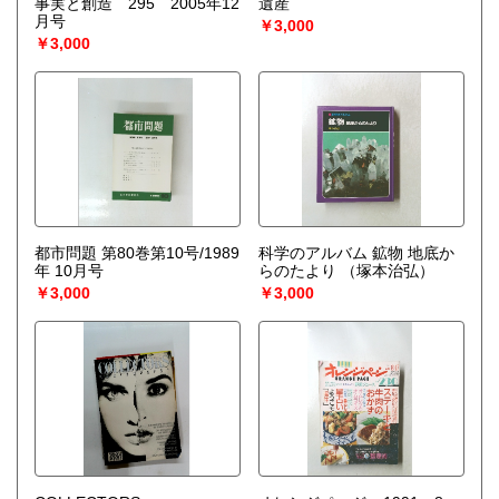
事実と創造 295 2005年12
遺産
宅配買取送付先
月号
￥3,000
----------------------------------------
￥3,000
501-0224
岐阜県瑞穂市稲里197-1
古本倶楽部 宅配買取受付係
058-322-2366
----------------------------------------
取り扱い分野
-
オールジャンル、戦前紙モノ、古典籍
都市問題 第80巻第10号/1989
科学のアルバム 鉱物 地底か
年 10月号
らのたより
（塚本治弘）
￥3,000
￥3,000