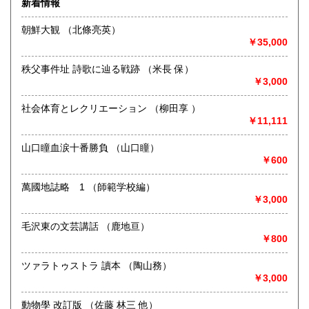
新着情報
術・アート・建築・書道・理工学・東洋医学・ビジネス書・
武道・山岳・オカルト・幻想文学・サブカルチャー・70年
朝鮮大観 （北條亮英）
代、80年代アイドル・アニメ・漫画・雑誌・アダルト・マニ
￥35,000
ア】などオールジャンルを専門スタッフが高額査定
◎メディア商品【ジャズ・ロック・クラシック・映画・アニ
秩父事件址 詩歌に辿る戦跡 （米長 保）
メ・ゲーム・声優・アイドル・ビジネス・アダルト・車・バ
￥3,000
イク・鉄道・レトロ系】などのCD、DVD、Blu-ray、LP、
EP、カセット、ポスター、おもちゃ、グッズ、パンフレット
社会体育とレクリエーション （柳田享 ）
などマニアックなものを中心に高価買取
￥11,111
◎その他【骨董品・美術品・仏教美術・中国美術・切手・エ
山口瞳血涙十番勝負 （山口瞳）
ンタイア・和本・漢籍・戦争㊙︎資料・書道具・茶道具・戦前
￥600
絵はがき・鳥瞰図・古地図・浮世絵・軸・拓本・印譜・エロ
グロ】など古いものの中には希少価値の高いものも多数ござ
萬國地誌略 1 （師範学校編）
いますので価値がないと処分される前に是非 ｢古本倶楽部｣ま
￥3,000
で、お問い合わせ下さい
毛沢東の文芸講話 （鹿地亘）
沿線名：-
￥800
最寄駅：-
営業時間：-
定休日：-
ツァラトゥストラ 讀本 （陶山務）
￥3,000
書籍の買取について
動物學 改訂版 （佐藤 林三 他）