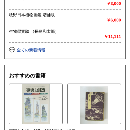
◎出張買取◎
￥3,000
○出張費無料
○出張買取は通常、東海圏のみ
牧野日本植物圖鑑 増補版
￥6,000
※お売り頂ける本の量や質が見込める場合は関東〜近畿エリ
ア要相談
生物學實驗 （長島和太郎）
例
￥11,111
【1000冊以上の専門書やマニア書籍がある】
【大学の研究室の整理】
【遺品整理で古い紙モノや道具など価値の有無が分からない
全ての新着情報
ものがある】
【神社仏閣、蔵の整理、中国古典籍など査定にかなりの専門
知識を要する】
場合などお気軽にご相談ください。
おすすめの書籍
-------------------------------------------
買取専用ダイヤル
050-3698-2626
-------------------------------------------
◎宅配買取◎
○30点より宅配送料無料
○梱包用ダンボールの無料送付可能
○買取金額の概算が知りたい方は、事前査定のサービスもぜひ
ご活用下さい。