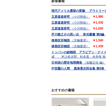
新着書籍
現代アメリカ選挙の変貌 アウトリー
立原道造研究
（小川和佑）
￥1,980
立原道造研究
（小川和佑）
￥1,430
立原道造研究
（小川和佑）
￥1,650
芥川龍之介の思い出 彩光叢書 第8編
後巷説百物語
（京極夏彦）
￥1,540
後巷説百物語
（京極夏彦）
￥1,430
トッパンの絵物語 アラビアン・ナイト
成 村上松次郎、杉全直、永井保 画
日本語の歴史地理構造
（加藤正信 編）
中世圏の人間 風巻景次郎全集 第8巻
おすすめの書籍