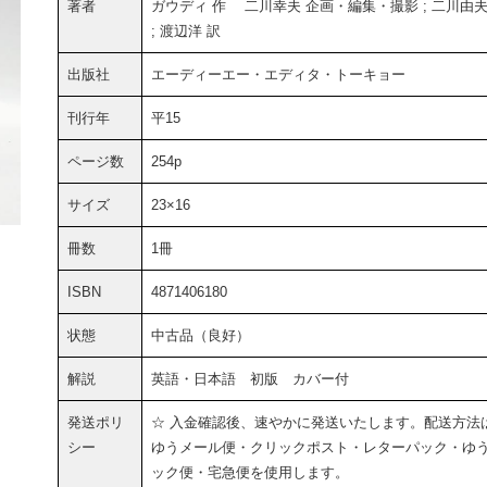
著者
ガウディ 作 二川幸夫 企画・編集・撮影 ; 二川由夫
; 渡辺洋 訳
出版社
エーディーエー・エディタ・トーキョー
刊行年
平15
ページ数
254p
サイズ
23×16
冊数
1冊
ISBN
4871406180
状態
中古品（良好）
解説
英語・日本語 初版 カバー付
発送ポリ
☆ 入金確認後、速やかに発送いたします。配送方法
シー
ゆうメール便・クリックポスト・レターパック・ゆ
ック便・宅急便を使用します。