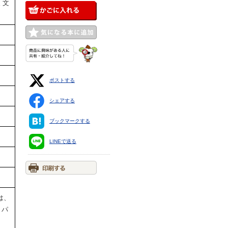
 文
ポストする
シェアする
ブックマークする
LINEで送る
は、
うパ