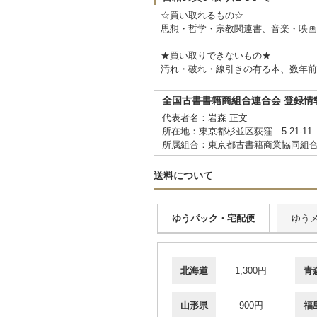
☆買い取れるもの☆
思想・哲学・宗教関連書、音楽・映画
★買い取りできないもの★
汚れ・破れ・線引きの有る本、数年前
全国古書書籍商組合連合会 登録情
代表者名：岩森 正文
所在地：東京都杉並区荻窪 5-21-1
所属組合：東京都古書籍商業協同組
送料について
ゆうパック・宅配便
ゆう
北海道
1,300円
青
山形県
900円
福