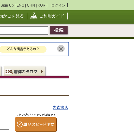
Sign Up [
ENG
|
CHN
|
KOR
]
ログイン
物かごを見る
ご利用ガイド
岩森書店