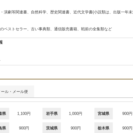
・演劇等関連書、自然科学、歴史関連書、近代文学書(小説類は、出版一年未
のベストセラー、古い事典類、通信販売書籍、戦前の全集類など
報
1
合
メール・メール便
森県
1,100円
岩手県
1,000円
宮城県
900円
島県
900円
茨城県
900円
栃木県
900円