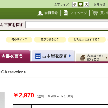
お知らせ
文字サイズ
会員登録
マイページ
買い
古書を探す
 traveler＞
￥2,970
（送料：￥200 ～ ￥1,500）