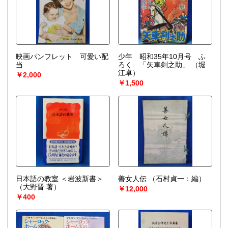
映画パンフレット 可愛い配
少年 昭和35年10月号 ふ
当
ろく 「矢車剣之助」
（堀
江卓）
￥2,000
￥1,500
日本語の教室 ＜岩波新書＞
善女人伝
（石村貞一：編）
（大野晋 著）
￥12,000
￥400