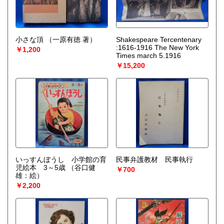
小さな頂
（一原有徳 著）
Shakespeare Tercentenary
:1616-1916 The New York
￥1,200
Times march 5.1916
￥15,200
いっすんぼうし 小学館の育
民事弁護教材 民事執行
児絵本 3～5歳
（谷口健
￥700
雄：絵）
￥2,200