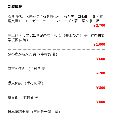
画・同人誌・トレカ・おもちゃ…。明治・大正・昭和と平成
熊本県
大分県
新着情報
185円
185円
の新旧書籍とおもちゃ混在乱舞のちらし寿司書店。江戸のト
ッピングもあります。
石器時代から来た男 / 石器時代へ行った男 2冊組 <創元推
宮崎県
鹿児島県
185円
185円
理文庫> （エドガー・ライス・バローズ：著、厚木淳：訳）
沿線名：東海道線
￥2,700
最寄駅：茅ヶ崎駅
沖縄県
185円
営業時間：平日・祝日:9:00～15:00 土日:休日【※7月23日
井上ひさし展 : 21世紀の君たちに （井上ひさし 著 ; 神奈川文
(木)は臨時休業日とさせて頂きます。 ご不便をお掛けいたし
学振興会 編）
まして誠に申し訳ございません。】
￥1,000
定休日：土曜日・日曜日
夢の底から来た男 （半村良 著）
書籍の買取について
￥600
-
都市の仮面 （半村良 著）
取り扱い分野
￥700
哲学宗教、歴史、美術工芸、趣味、サブカルチャー
獣人伝説 （半村良 著）
￥800
魔女街 （半村良 著）
￥500
日本童謡全集 （三瓶政一朗：編）