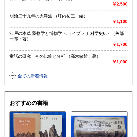
￥2,500
明治二十九年の大津波 （坪内祐三：編）
￥1,100
江戸の本草 薬物学と博物学 ＜ライブラリ 科学史6＞ （矢部
一郎：著）
￥1,700
童話の研究 その比較と分析 （高木敏雄：著）
￥1,000
全ての新着情報
おすすめの書籍