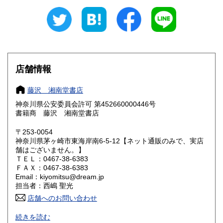
岐阜県
静岡県
185円
185円
愛知県
三重県
185円
185円
滋賀県
京都府
185円
185円
大阪府
兵庫県
185円
185円
店舗情報
奈良県
和歌山県
185円
185円
藤沢 湘南堂書店
神奈川県公安委員会許可 第452660000446号
鳥取県
島根県
185円
185円
書籍商 藤沢 湘南堂書店
岡山県
広島県
185円
185円
〒253-0054
神奈川県茅ヶ崎市東海岸南6-5-12【ネット通販のみで、実店
舗はございません。】
山口県
徳島県
185円
185円
ＴＥＬ：0467-38-6383
ＦＡＸ：0467-38-6383
香川県
愛媛県
185円
185円
Email：kiyomitsu@dream.jp
担当者：西嶋 聖光
高知県
福岡県
185円
185円
店舗へのお問い合わせ
良書・古書とサブカルチャーの陰と陽。国史・軍事・宗教・
佐賀県
長崎県
185円
185円
続きを読む
文芸・芸能・美術・工芸・趣味書より、CD・DVD・古書漫