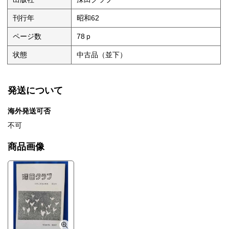
刊行年
昭和62
ページ数
78ｐ
状態
中古品（並下）
発送について
海外発送可否
不可
商品画像