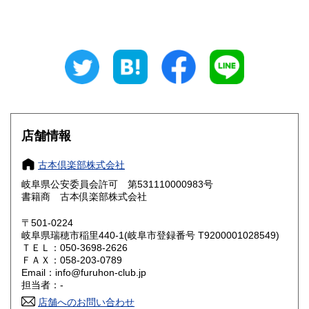
山梨県
長野県
800円
800円
岐阜県
静岡県
800円
800円
愛知県
三重県
800円
800円
滋賀県
京都府
800円
800円
大阪府
兵庫県
800円
800円
店舗情報
奈良県
和歌山県
800円
800円
古本倶楽部株式会社
岐阜県公安委員会許可 第531110000983号
鳥取県
島根県
800円
800円
書籍商 古本倶楽部株式会社
岡山県
広島県
800円
800円
〒501-0224
岐阜県瑞穂市稲里440-1(岐阜市登録番号 T9200001028549)
ＴＥＬ：050-3698-2626
山口県
徳島県
800円
800円
ＦＡＸ：058-203-0789
Email：info@furuhon-club.jp
香川県
愛媛県
800円
800円
担当者：-
店舗へのお問い合わせ
高知県
福岡県