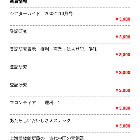
新着情報
術・アート・建築・書道・理工学・東洋医学・ビジネス書・
武道・山岳・オカルト・幻想文学・サブカルチャー・70年
シアターガイド 2003年10月号
代、80年代アイドル・アニメ・漫画・雑誌・アダルト・マニ
￥3,000
ア】などオールジャンルを専門スタッフが高額査定
◎メディア商品【ジャズ・ロック・クラシック・映画・アニ
登記研究
メ・ゲーム・声優・アイドル・ビジネス・アダルト・車・バ
￥3,000
イク・鉄道・レトロ系】などのCD、DVD、Blu-ray、LP、
EP、カセット、ポスター、おもちゃ、グッズ、パンフレット
登記研究表示・権利・商業・法人登記、供託
などマニアックなものを中心に高価買取
￥3,000
◎その他【骨董品・美術品・仏教美術・中国美術・切手・エ
登記研究
ンタイア・和本・漢籍・戦争㊙︎資料・書道具・茶道具・戦前
￥3,000
絵はがき・鳥瞰図・古地図・浮世絵・軸・拓本・印譜・エロ
グロ】など古いものの中には希少価値の高いものも多数ござ
登記研究
いますので価値がないと処分される前に是非 ｢古本倶楽部｣ま
￥3,000
で、お問い合わせ下さい
フロンティア 理科 1
沿線名：-
￥3,000
最寄駅：-
営業時間：-
定休日：-
あたらしいおいしさミスナック
￥3,000
書籍の買取について
上海博物館所蔵の 古代中国の青銅器