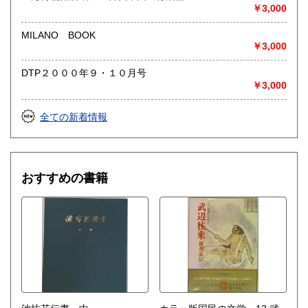
◎出張買取◎
￥3,000
○出張費無料
○出張買取は通常、東海圏のみ
MILANO BOOK
￥3,000
※お売り頂ける本の量や質が見込める場合は関東〜近畿エリ
ア要相談
DTP２０００年９・１０月号
例
￥3,000
【1000冊以上の専門書やマニア書籍がある】
【大学の研究室の整理】
【遺品整理で古い紙モノや道具など価値の有無が分からない
全ての新着情報
ものがある】
【神社仏閣、蔵の整理、中国古典籍など査定にかなりの専門
知識を要する】
場合などお気軽にご相談ください。
おすすめの書籍
-------------------------------------------
買取専用ダイヤル
050-3698-2626
-------------------------------------------
◎宅配買取◎
○30点より宅配送料無料
○梱包用ダンボールの無料送付可能
○買取金額の概算が知りたい方は、事前査定のサービスもぜひ
ご活用下さい。