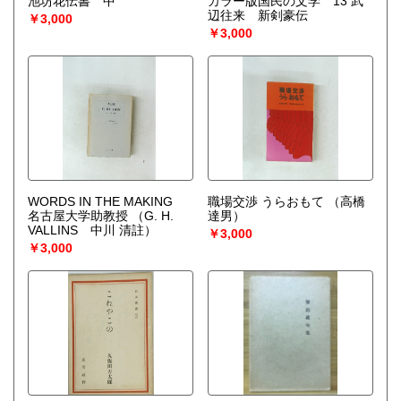
池坊花伝書 中
カラー版国民の文学 13 武
宅配買取送付先
辺往来 新剣豪伝
￥3,000
----------------------------------------
￥3,000
501-0224
岐阜県瑞穂市稲里197-1
古本倶楽部 宅配買取受付係
058-322-2366
----------------------------------------
取り扱い分野
-
オールジャンル、戦前紙モノ、古典籍
WORDS IN THE MAKING
職場交渉 うらおもて
（高橋
名古屋大学助教授
（G. H.
達男）
VALLINS 中川 清註）
￥3,000
￥3,000