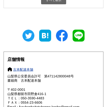
すべて表示
石川県
福井県
800円
800円
山梨県
長野県
800円
800円
岐阜県
静岡県
800円
800円
愛知県
三重県
800円
800円
滋賀県
京都府
800円
800円
大阪府
兵庫県
800円
800円
店舗情報
奈良県
和歌山県
800円
800円
古本配達本舗
山梨県公安委員会許可 第471142800048号
鳥取県
島根県
800円
800円
書籍商 古本配達本舗
岡山県
広島県
800円
800円
〒402-0001
山梨県都留市田野倉416-1
ＴＥＬ：050-3590-4483
山口県
徳島県
800円
800円
ＦＡＸ：0554-23-6606
Email：furuhonhaitatuhonpo.kosho@gmail.com