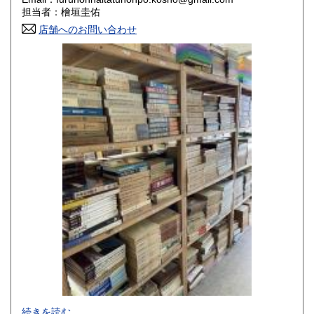
香川県
愛媛県
800円
800円
担当者：檜垣圭佑
店舗へのお問い合わせ
高知県
福岡県
800円
800円
佐賀県
長崎県
800円
800円
熊本県
大分県
800円
800円
宮崎県
鹿児島県
800円
800円
沖縄県
1,500円
-
続きを読む