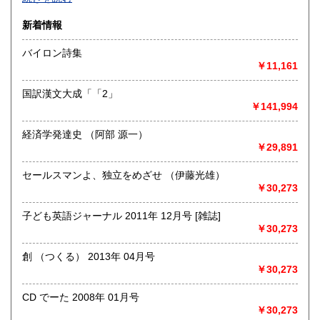
沿線名：-
新着情報
最寄駅：-
営業時間：-
バイロン詩集
定休日：-
￥11,161
書籍の買取について
国訳漢文大成「「2」
-
￥141,994
経済学発達史 （阿部 源一）
取り扱い分野
￥29,891
総記、哲学宗教、歴史、社会科学、自然科学、美術工芸、国
語国文、外国文学、古典籍、近代文献、趣味、外国書、サブ
セールスマンよ、独立をめざせ （伊藤光雄）
カルチャー、古書一般（その他）
￥30,273
書籍全般
子ども英語ジャーナル 2011年 12月号 [雑誌]
￥30,273
創 （つくる） 2013年 04月号
￥30,273
CD でーた 2008年 01月号
￥30,273