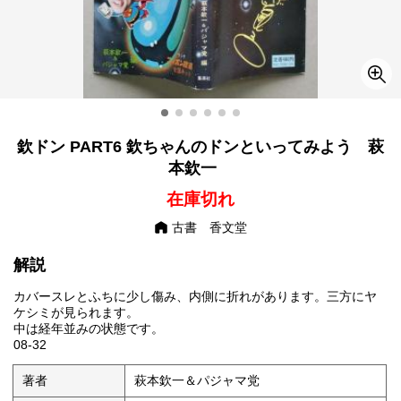
欽ドン PART6 欽ちゃんのドンといってみよう 萩
本欽一
在庫切れ
古書 香文堂
解説
カバースレとふちに少し傷み、内側に折れがあります。三方にヤ
ケシミが見られます。
中は経年並みの状態です。
08-32
著者
萩本欽一＆パジャマ党