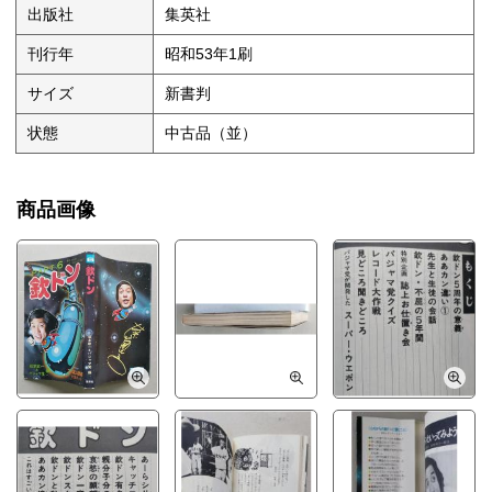
出版社
集英社
刊行年
昭和53年1刷
サイズ
新書判
状態
中古品（並）
商品画像