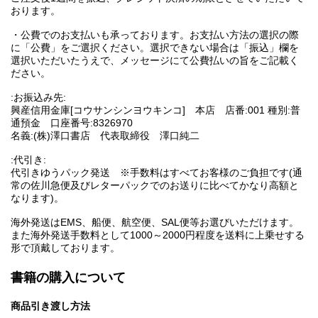
おります。
・公費でのお支払いも承っております。お支払い方法の選択の際
に「公費」をご選択ください。選択できない場合は「振込」欄を
選択いただいたうえで、メッセージにて公費払いの旨をご記載く
ださい。
:お振込み先:
興産信用金庫[コウサンシンヨウキンコ] 本店 店番:001 種別:普
通預金 口座番号:8326970
名義:(株)澤口書店 代表取締役 澤口純二
:代引き:
代引きゆうパック発送 ※手数料はすべてお客様のご負担です(通
常の佐川急便及びレターパックでのお送りに比べてかなり高額と
なります)。
海外発送はEMS、船便、航空便、SAL便等お選びいただけます。
また海外発送手数料として1000～2000円程度を送料に上乗せする
形で頂戴しております。
書籍の購入について
商品引き渡し方法