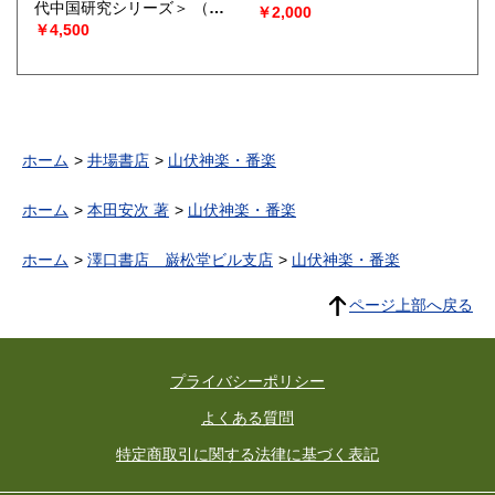
代中国研究シリーズ＞
（王
￥2,000
雪萍 編著）
￥4,500
ホーム
井場書店
山伏神楽・番楽
ホーム
本田安次 著
山伏神楽・番楽
ホーム
澤口書店 巌松堂ビル支店
山伏神楽・番楽
ページ上部へ戻る
プライバシーポリシー
よくある質問
特定商取引に関する法律に基づく表記