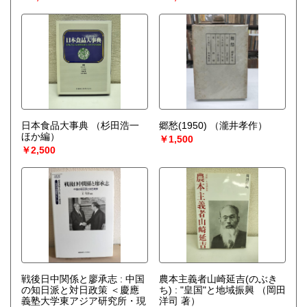
日本食品大事典
（杉田浩一
郷愁(1950)
（瀧井孝作）
ほか編）
￥1,500
￥2,500
戦後日中関係と廖承志 : 中国
農本主義者山崎延吉(のぶき
の知日派と対日政策 ＜慶應
ち) : "皇国"と地域振興
（岡田
義塾大学東アジア研究所・現
洋司 著）