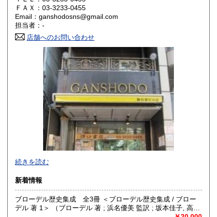
180円
180円
ＦＡＸ：03-3233-0455
Email：ganshodosns@gmail.com
香川県
愛媛県
180円
180円
担当者：-
店舗へのお問い合わせ
高知県
福岡県
180円
180円
佐賀県
長崎県
180円
180円
熊本県
大分県
180円
180円
宮崎県
鹿児島県
180円
180円
沖縄県
180円
-
続きを読む
沿線名：都営新宿線・都営三田線・営団半蔵門線
新着情報
最寄駅：神保町駅
営業時間：11:00〜18:00
ブローデル歴史集成 全3冊 ＜ブローデル歴史集成 / ブロー
定休日：年中無休 ※年末年始(12/31～1/2)は除く
デル 著 1＞ （ブローデル 著 ; 浜名優美 監訳 ; 坂本佳子, 高塚
浩由樹, 山上浩嗣 訳）
￥20,000