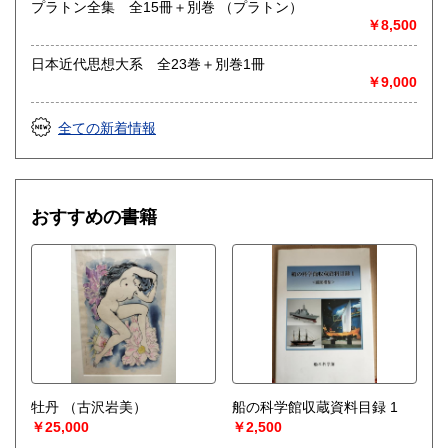
プラトン全集 全15冊＋別巻 （プラトン）
￥8,500
日本近代思想大系 全23巻＋別巻1冊
￥9,000
全ての新着情報
おすすめの書籍
牡丹
（古沢岩美）
船の科学館収蔵資料目録 1
￥25,000
￥2,500