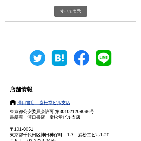
新潟県
富山県
180円
180円
すべて表示
石川県
福井県
180円
180円
山梨県
長野県
180円
180円
岐阜県
静岡県
180円
180円
愛知県
三重県
180円
180円
滋賀県
京都府
180円
180円
大阪府
兵庫県
180円
180円
店舗情報
奈良県
和歌山県
180円
180円
澤口書店 巌松堂ビル支店
東京都公安委員会許可:第301021209086号
鳥取県
島根県
180円
180円
書籍商 澤口書店 巌松堂ビル支店
岡山県
広島県
180円
180円
〒101-0051
東京都千代田区神田神保町 1-7 巌松堂ビル1-2F
ＴＥＬ：03-3233-0455
山口県
徳島県