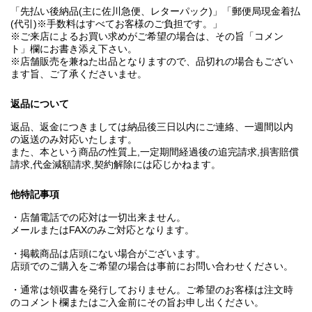
「先払い後納品(主に佐川急便、レターパック)」「郵便局現金着払
(代引)※手数料はすべてお客様のご負担です。」
※ご来店によるお買い求めがご希望の場合は、その旨「コメン
ト」欄にお書き添え下さい。
※店舗販売を兼ねた出品となりますので、品切れの場合もござい
ます旨、ご了承くださいませ。
返品について
返品、返金につきましては納品後三日以内にご連絡、一週間以内
の返送のみ対応いたします。
また、本という商品の性質上,一定期間経過後の追完請求,損害賠償
請求,代金減額請求,契約解除には応じかねます。
他特記事項
・店舗電話での応対は一切出来ません。
メールまたはFAXのみご対応となります。
・掲載商品は店頭にない場合がございます。
店頭でのご購入をご希望の場合は事前にお問い合わせください。
・通常は領収書を発行しておりません。ご希望のお客様は注文時
のコメント欄またはご入金前にその旨お申し出ください。