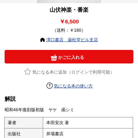
山伏神楽・番楽
￥6,500
（送料：￥180）
澤口書店 巌松堂ビル支店
かごに入れる
気になる本に追加（ログインで利用可能）
気になる本の使い方
解説
昭和46年復刻版初版 ヤケ 函シミ
著者
本田安次 著
出版社
井場書店