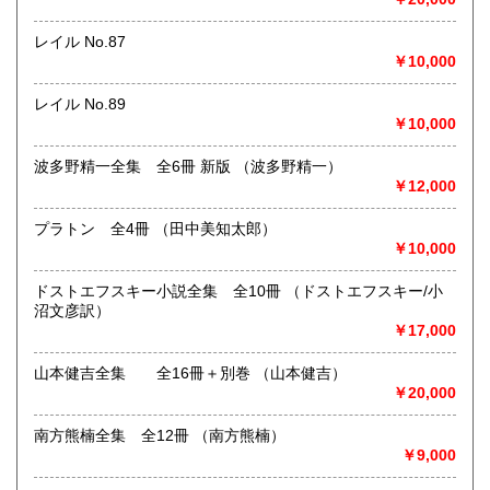
書籍の買取について
日本全国無料出張買取りお引き受けいたします。
レイル No.87
まずは、フリーダイヤル 0120-68-2332 までご連絡下さ
￥10,000
い。
レイル No.89
￥10,000
取り扱い分野
総記、哲学宗教、歴史、社会科学、自然科学、美術工芸、国
波多野精一全集 全6冊 新版 （波多野精一）
語国文、外国文学、古典籍、近代文献、趣味、外国書、サブ
￥12,000
カルチャー、古書一般（その他）
古本古書全般
プラトン 全4冊 （田中美知太郎）
￥10,000
ドストエフスキー小説全集 全10冊 （ドストエフスキー/小
沼文彦訳）
￥17,000
山本健吉全集 全16冊＋別巻 （山本健吉）
￥20,000
南方熊楠全集 全12冊 （南方熊楠）
￥9,000