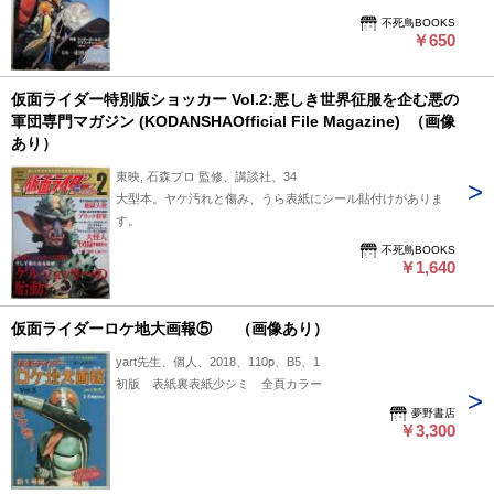
不死鳥BOOKS
￥650
仮面ライダー特別版ショッカー Vol.2:悪しき世界征服を企む悪の
軍団専門マガジン (KODANSHAOfficial File Magazine) （画像
あり）
東映, 石森プロ 監修、講談社、34
大型本。ヤケ汚れと傷み、うら表紙にシール貼付けがありま
す。
不死鳥BOOKS
￥1,640
仮面ライダーロケ地大画報⑤ （画像あり）
yart先生、個人、2018、110p、B5、1
初版 表紙裏表紙少シミ 全頁カラー
夢野書店
￥3,300