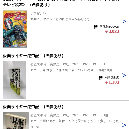
テレビ絵本> （画像あり）
小学館、17
大判本。ヤケシミと汚れと傷みがあります。
不死鳥BOOKS
￥3,020
仮面ライダー昆虫記 （画像あり）
稲垣栄洋 著、実業之日本社、2003、197p、19cm、1
カバー、帯付き、本体天地に若干のスレ有り、中頁は良好
南陽堂書店
￥1,100
仮面ライダー昆虫記 （画像あり）
稲垣栄洋 著、実業之日本社、2003、197p、19cm、1冊
カバーに薄いヤケ、帯付、本体は天に細かなシミ少し、中は良
好です