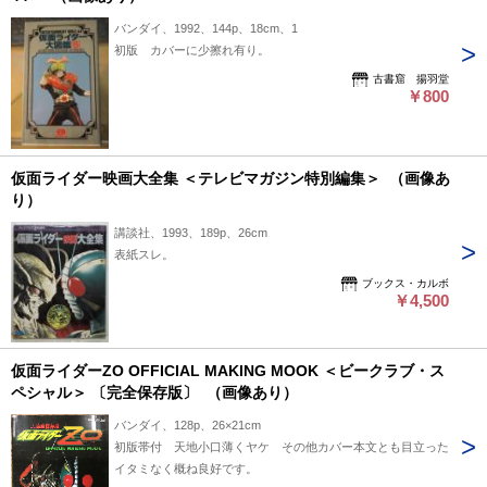
バンダイ、1992、144p、18cm、1
初版 カバーに少擦れ有り。
古書窟 揚羽堂
￥800
仮面ライダー映画大全集 ＜テレビマガジン特別編集＞ （画像あ
り）
講談社、1993、189p、26cm
表紙スレ。
ブックス・カルボ
￥4,500
仮面ライダーZO OFFICIAL MAKING MOOK ＜ビークラブ・ス
ペシャル＞ 〔完全保存版〕 （画像あり）
バンダイ、128p、26×21cm
初版帯付 天地小口薄くヤケ その他カバー本文とも目立った
イタミなく概ね良好です。