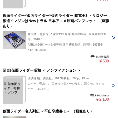
19 vol.0 31
大仮面ライ
ダー集結 (平
成ラ～イダ
仮面ライダー×仮面ライダー×仮面ライダー 超電王3 トリロジー
ーシリーズ
派遣イマジンはNewトラル 日本アニメ映画パンフレット （画像
MOOK) ムッ
あり）
ク –
2014/9/25
舞原賢三.監督/石ノ森章太郎.原作/他声の出演、東映事業推進
部、2010.6
A4版.全24頁.本体文傷等無.使用感薄良好 (管理：387553-
KTH-25-2635)
文教堂書店
￥500
証言!仮面ライダー昭和 ＜ ノンフィクション ＞
講談社 編、講談社、2017年初版、303p、19cm
カバー、帯あり。 目立ったダメージなし。 読クセ、イタミ、
証言!仮面ラ
イダー昭和
ヤケ、ヨレなし。
＜ ノンフィ
BiblioMania
クション ＞
￥2,100
仮面ライダー名人列伝 ＜平山亨叢書 1＞ （画像あり）