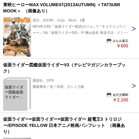
東映ヒーローMAX VOLUME47(2013AUTUMN) ＜TATSUMI
MOOK＞ （画像あり）
辰巳、2013年、111p、26cm、1冊
MOVIE大戦!『仮面ライダー鎧武/ガイム』!!『キョウリュウジ
ャー』!!!&『仮面ライダー555』!!!! 概ね良好 発送方法：クリッ
クポスト
みなみ書店
￥600
仮面ライダー図鑑仮面ライダーV3（テレビマガジンカラーブッ
ク）
講談社、1979
重版裸本／並／34頁、少シミ少疲
仮面ライダ
ー図鑑仮面
金沢文圃閣
ライダー
￥2,100
V3（テレビ
マガジンカ
ラーブッ
ク）
仮面ライダー×仮面ライダー×仮面ライダー 超電王3 トリロジ
ー/EPISODE YELLOW 日本アニメ映画パンフレット （画像あ
り）