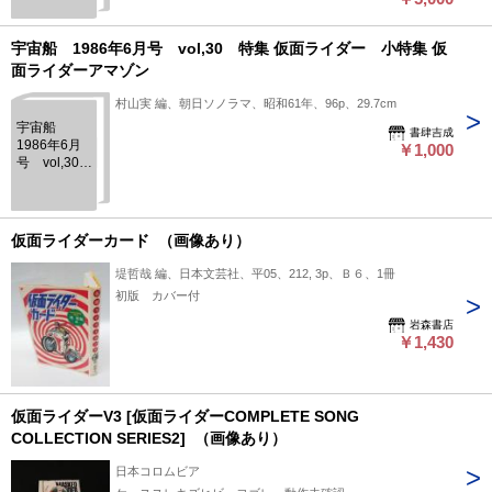
鑑 : 日本唯一
の仮面ライ
ダーカー
宇宙船 1986年6月号 vol,30 特集 仮面ライダー 小特集 仮
ド・コンプ
面ライダーアマゾン
リートコレ
クション ＜
村山実 編、朝日ソノラマ、昭和61年、96p、29.7cm
B.media
宇宙船
books :
書肆吉成
1986年6月
Special＞
￥1,000
号 vol,30
特集 仮面ラ
イダー 小
特集 仮面ラ
イダーアマ
仮面ライダーカード （画像あり）
ゾン
堤哲哉 編、日本文芸社、平05、212, 3p、Ｂ６、1冊
初版 カバー付
岩森書店
￥1,430
仮面ライダーV3 [仮面ライダーCOMPLETE SONG
COLLECTION SERIES2] （画像あり）
日本コロムビア