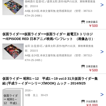
柴崎貴行.監督/石ノ森章太郎.原作/他声の出演、東映事業推進
部、2010.6
A4版.全24頁.本体文傷等無.使用感薄良好 (管理：387313-
KTH-25-2496 )
文教堂書店
￥500
仮面ライダー×仮面ライダー×仮面ライダー 超電王3 トリロジ
ー/EPISODE RED 日本アニメ映画パンフレット （画像あり）
金田 治.監督/石ノ森章太郎.原作/他声の出演、東映事業推進
部、2010.5
A4版.全24頁.本体文傷等無.使用感薄良好 (管理：387312-
KTH-25-2495 )
文教堂書店
￥500
仮面ライダー 昭和1～12 平成1～19 vol.0 31大仮面ライダー集
結 (平成ラ～イダーシリーズMOOK) ムック – 2014/9/25
2016～
32冊 並上 30×23
仮面ライダ
ー 昭和1～
大仙堂書店
12 平成1～
￥8,000