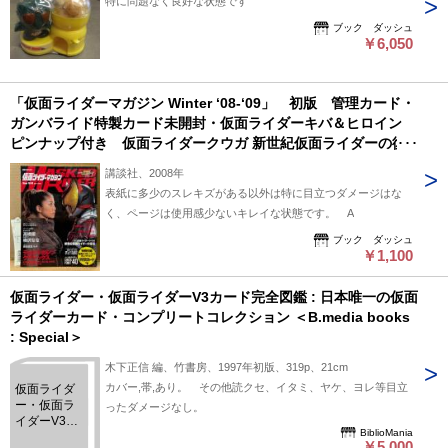
特に問題なく良好な状態です
ブック ダッシュ
￥6,050
「仮面ライダーマガジン Winter ‘08-‘09」 初版 管理カード・
ガンバライド特製カード未開封・仮面ライダーキバ＆ヒロイン
ピンナップ付き 仮面ライダークウガ 新世紀仮面ライダーの復
活 他 高橋優・柳沢なな 講談社ムック （画像あり）
講談社、2008年
表紙に多少のスレキズがある以外は特に目立つダメージはな
く、ページは使用感少ないキレイな状態です。 A
ブック ダッシュ
￥1,100
仮面ライダー・仮面ライダーV3カード完全図鑑 : 日本唯一の仮面
ライダーカード・コンプリートコレクション ＜B.media books
: Special＞
木下正信 編、竹書房、1997年初版、319p、21cm
カバー,帯,あり。 その他読クセ、イタミ、ヤケ、ヨレ等目立
仮面ライダ
ー・仮面ラ
ったダメージなし。
イダーV3カ
BiblioMania
ード完全図
￥5,000