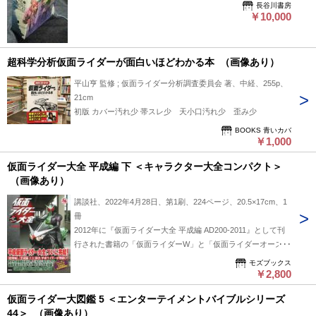
ーザー Blu-ray＋CD1枚 仮面ライダーブレイブ＆仮面ライダ
長谷川書房
ースナイプ Blu-ray1枚＋取説＋ちらし KAMEN RIDER EX-
￥10,000
AID TRILOGY ANOTHER ENDING COMPLETE BOX LINER
NOTE 1冊 各ケース（3個） レターパックプラスにての発送
です
超科学分析仮面ライダーが面白いほどわかる本 （画像あり）
平山亨 監修 ; 仮面ライダー分析調査委員会 著、中経、255p、
21cm
初版 カバー汚れ少 帯スレ少 天小口汚れ少 歪み少
BOOKS 青いカバ
￥1,000
仮面ライダー大全 平成編 下 ＜キャラクター大全コンパクト＞
（画像あり）
講談社、2022年4月28日、第1刷、224ページ、20.5×17cm、1
冊
2012年に『仮面ライダー大全 平成編 AD200-2011』として刊
行された書籍の「仮面ライダーW」と「仮面ライダーオーズ」
をコンパクト化して再編集、さらに「仮面ライダーフォーゼ」
モズブックス
から～「仮面ライダージオウ」までの8作品を、完全新規編集
￥2,800
として収録。 帯付。本文、表紙カバーとも良好な状態（ほぼ
仮面ライダー大図鑑 5 ＜エンターテイメントバイブルシリーズ
未読）。
44＞ （画像あり）