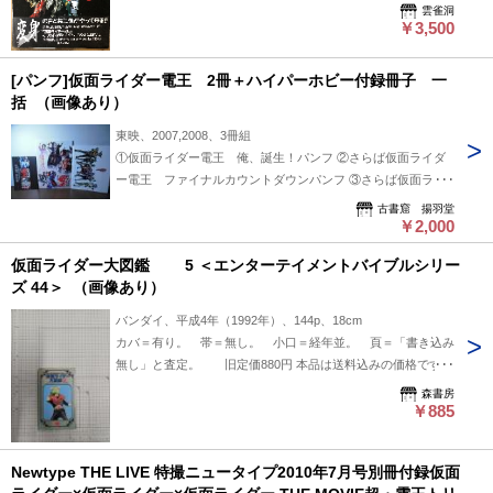
雲雀洞
￥3,500
[パンフ]仮面ライダー電王 2冊＋ハイパーホビー付録冊子 一
括 （画像あり）
東映、2007,2008、3冊組
①仮面ライダー電王 俺、誕生！パンフ ②さらば仮面ライダ
ー電王 ファイナルカウントダウンパンフ ③さらば仮面ライ
ダー電王 ストーリーガイド ハイパーホビー付録冊子
古書窟 揚羽堂
￥2,000
仮面ライダー大図鑑 5 ＜エンターテイメントバイブルシリー
ズ 44＞ （画像あり）
バンダイ、平成4年（1992年）、144p、18cm
カバ＝有り。 帯＝無し。 小口＝経年並。 頁＝「書き込み
無し」と査定。 旧定価880円 本品は送料込みの価格です。
(国内限定)
森書房
￥885
Newtype THE LIVE 特撮ニュータイプ2010年7月号別冊付録仮面