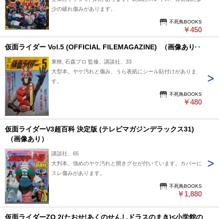
少の破れ傷みがあります。
不死鳥BOOKS
￥450
仮面ライダー Vol.5 (OFFICIAL FILEMAGAZINE) （画像あり）
東映, 石森プロ 監修、講談社、33
大型本。ヤケ汚れと傷み、うら表紙にシール貼付けがありま
す。
不死鳥BOOKS
￥480
仮面ライダーV3超百科 決定版 (テレビマガジンデラックス31)
（画像あり）
講談社、65
大判本。強めのヤケ汚れと開きグセが付いています。カバーに
スレ傷みがあります。
不死鳥BOOKS
￥1,880
仮面ライダーZO 2(たおせ!あくのせんしドラスのまき)<小学館の