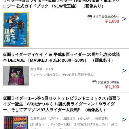
ライダー×仮面ライダー×仮面ライダー THE MOVIE超・電王トリ
ロジー 公式ガイドブック 〈NEW電王編〉 （画像あり）
古本倶楽部株式会社
￥1,000
仮面ライダーディケイド ＆ 平成仮面ライダー 10周年記念公式読
本 DECADE ［MASKED RIDER 2000ー2009］ （画像あり）
大洋図書、2009
ピンナップ折れ傷み、その他擦れ等経年傷み。
安藤書房 錦城店
￥1,100
仮面ライダー 1～5巻 5冊セット テレビランドコミックス /仮面ラ
イダー誕生！/V3大かつやく！/謎の男ライダーマン！/Xライダ
ー、そしてアマゾン!!/7人ライダー大決戦!! （画像あり）
石森章太郎 （原作）、山田ゴロ （まんが）、徳間書店
計5冊セット、2～5巻＝初版。使用感および傷み、カバー縁に