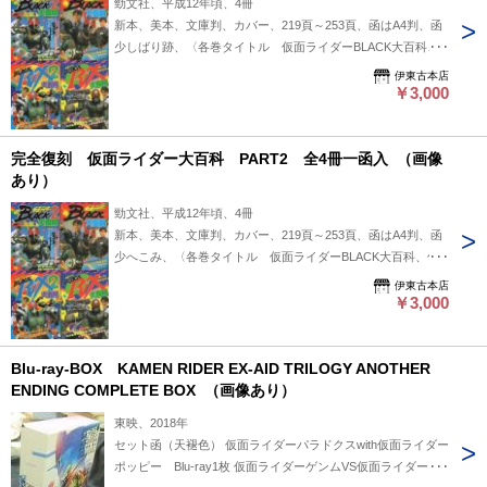
勁文社、平成12年頃、4冊
新本、美本、文庫判、カバー、219頁～253頁、函はA4判、函
少しばり跡、〈各巻タイトル 仮面ライダーBLACK大百科、
仮面ライダーBLACK2大百科、仮面ライダーBLACK RX大百
伊東古本店
科、仮面ライダーBLACK RX2大百科〉〈仮面ライダーBLACK
￥3,000
RX2大百科のみ初版、他の3冊は初版・重版の表示なし〉
完全復刻 仮面ライダー大百科 PART2 全4冊一函入 （画像
あり）
勁文社、平成12年頃、4冊
新本、美本、文庫判、カバー、219頁～253頁、函はA4判、函
少へこみ、〈各巻タイトル 仮面ライダーBLACK大百科、仮
面ライダーBLACK2大百科、仮面ライダーBLACK RX大百科、
伊東古本店
仮面ライダーBLACK RX2大百科〉〈仮面ライダーBLACK RX2
￥3,000
大百科のみ初版、他の3冊は初版・重版の表示なし〉
Blu-ray-BOX KAMEN RIDER EX-AID TRILOGY ANOTHER
ENDING COMPLETE BOX （画像あり）
東映、2018年
セット函（天褪色） 仮面ライダーパラドクスwith仮面ライダー
ポッピー Blu-ray1枚 仮面ライダーゲンムVS仮面ライダーレ