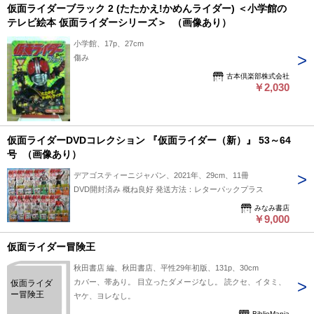
仮面ライダーブラック 2 (たたかえ!かめんライダー) ＜小学館の
テレビ絵本 仮面ライダーシリーズ＞ （画像あり）
小学館、17p、27cm
傷み
古本倶楽部株式会社
￥2,030
仮面ライダーDVDコレクション 『仮面ライダー（新）』 53～64
号 （画像あり）
デアゴスティーニジャパン、2021年、29cm、11冊
DVD開封済み 概ね良好 発送方法：レターパックプラス
みなみ書店
￥9,000
仮面ライダー冒険王
秋田書店 編、秋田書店、平性29年初版、131p、30cm
カバー、帯あり。 目立ったダメージなし。 読クセ、イタミ、
仮面ライダ
ー冒険王
ヤケ、ヨレなし。
BiblioMania