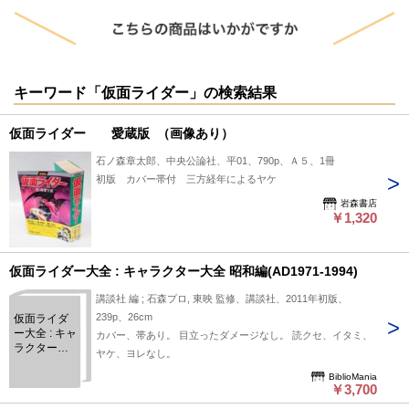
キーワード「仮面ライダー」の検索結果
仮面ライダー 愛蔵版 （画像あり）
石ノ森章太郎、中央公論社、平01、790p、Ａ５、1冊
初版 カバー帯付 三方経年によるヤケ
岩森書店
￥1,320
仮面ライダー大全 : キャラクター大全 昭和編(AD1971-1994)
講談社 編 ; 石森プロ, 東映 監修、講談社、2011年初版、
239p、26cm
仮面ライダ
ー大全 : キャ
カバー、帯あり。 目立ったダメージなし。 読クセ、イタミ、
ラクター大
ヤケ、ヨレなし。
全 昭和編
(AD1971-
BiblioMania
￥3,700
1994)