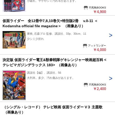
小破れ、ヤケやシミ汚れ等があります。
不死鳥BOOKS
￥4,900
仮面ライダー 全12冊中7,8,10巻欠+特別版2冊 v.0-11 ＜
Kodansha official file magazine＞ （画像あり）
東映, 石森プロ 監修、講談社、33p、30cm、11
少シミ少折れ
アットワンダー
￥4,000
決定版 仮面ライダー電王&獣拳戦隊ゲキレンジャー映画超百科 <
テレビマガジンデラックス 183> （画像あり）
講談社【編】、講談社、56
大判本。多少、汚れ傷みがあります。
不死鳥BOOKS
￥2,400
（シングル・レコード） テレビ映画 仮面ライダー V３ 主題歌
（画像あり）