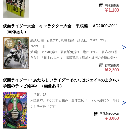
南陽堂書店
￥1,100
仮面ライダー大全 キャラクター大全 平成編 AD2000-2011
（画像あり）
講談社 編 ; 石森プロ, 東映 監修、講談社、2012、235p、
26cm、1冊
第1刷 カバ角折れ 裏表紙角折れ 地にヨゴレ 書込み線引
きなし 「日本の古本屋」掲載商品は店舗とは別の倉庫に保管
しております。 来店し直接御覧になりたい方は事前にご連絡
盛林堂書房
ください。 事前連絡なく来店されてもご覧頂くことが出来ま
￥2,200
せん。予めご了承ください。
仮面ライダーJ : あたらしいライダーそのなはジェイ!!のまき<小
学館のテレビ絵本> （画像あり）
小学館、17
大型裸本。ヤケ汚れと傷み、全体に反り、うら表紙にシール剥
がし跡があります。
不死鳥BOOKS
￥3,060