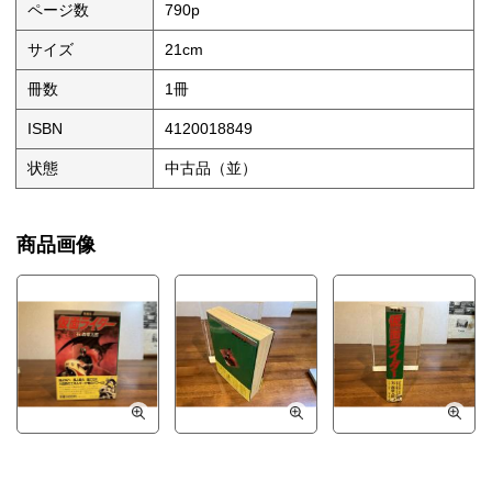
ページ数
790p
サイズ
21cm
冊数
1冊
ISBN
4120018849
状態
中古品（並）
商品画像