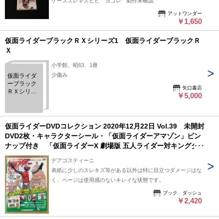
ケーススレキズヒビ ヨゴレ 動作未確認
アットワンダー
￥1,650
仮面ライダーブラックＲＸシリーズ1 仮面ライダーブラックＲ
Ｘ
小学館、昭63、1冊
少傷み
仮面ライダ
ーブラック
矢口書店
ＲＸシリー
￥5,000
ズ1 仮面ラ
イダーブラ
ックＲＸ
仮面ライダーDVDコレクション 2020年12月22日 Vol.39 未開封
DVD2枚・キャラクターシール・「仮面ライダーアマゾン」ピン
ナップ付き 「仮面ライダーX 劇場版 五人ライダー対キングダ
ーク」/「仮面ライダーアマゾン」 第1話〜第3話収録
デアゴスティーニ
DeAGOSTINI （画像あり）
表紙に少しのスレキズ等がある以外は特に目立つダメージはな
く、ページは使用感のないキレイな状態です。
ブック ダッシュ
￥2,420