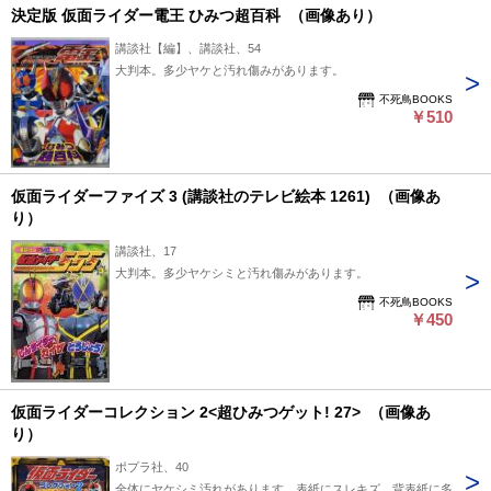
決定版 仮面ライダー電王 ひみつ超百科 （画像あり）
講談社【編】、講談社、54
大判本。多少ヤケと汚れ傷みがあります。
不死鳥BOOKS
￥510
仮面ライダーファイズ 3 (講談社のテレビ絵本 1261) （画像あ
り）
講談社、17
大判本。多少ヤケシミと汚れ傷みがあります。
不死鳥BOOKS
￥450
仮面ライダーコレクション 2<超ひみつゲット! 27> （画像あ
り）
ポプラ社、40
全体にヤケシミ汚れがあります。表紙にスレキズ、背表紙に多