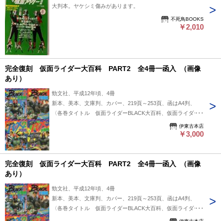
大判本。ヤケシミ傷みがあります。
不死鳥BOOKS
￥2,010
完全復刻 仮面ライダー大百科 PART2 全4冊一函入 （画像
あり）
勁文社、平成12年頃、4冊
新本、美本、文庫判、カバー、219頁～253頁、函はA4判、
〈各巻タイトル 仮面ライダーBLACK大百科、仮面ライダー
BLACK2大百科、仮面ライダーBLACK RX大百科、仮面ライダ
伊東古本店
ーBLACK RX2大百科〉〈仮面ライダーBLACK RX2大百科のみ
￥3,000
初版、他の3冊は初版・重版の表示なし〉
完全復刻 仮面ライダー大百科 PART2 全4冊一函入 （画像
あり）
勁文社、平成12年頃、4冊
新本、美本、文庫判、カバー、219頁～253頁、函はA4判、
〈各巻タイトル 仮面ライダーBLACK大百科、仮面ライダー
BLACK2大百科、仮面ライダーBLACK RX大百科、仮面ライダ