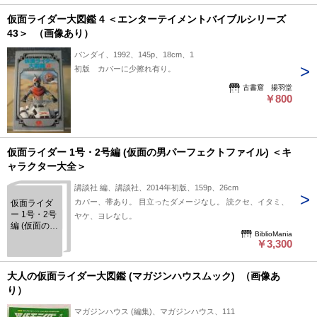
仮面ライダー大図鑑 4 ＜エンターテイメントバイブルシリーズ
43＞ （画像あり）
バンダイ、1992、145p、18cm、1
初版 カバーに少擦れ有り。
古書窟 揚羽堂
￥800
仮面ライダー 1号・2号編 (仮面の男パーフェクトファイル) ＜キ
ャラクター大全＞
講談社 編、講談社、2014年初版、159p、26cm
カバー、帯あり。 目立ったダメージなし。 読クセ、イタミ、
仮面ライダ
ー 1号・2号
ヤケ、ヨレなし。
編 (仮面の男
BiblioMania
パーフェク
￥3,300
トファイル)
＜キャラク
ター大全＞
大人の仮面ライダー大図鑑 (マガジンハウスムック) （画像あ
り）
マガジンハウス (編集)、マガジンハウス、111