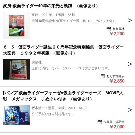
変身 仮面ライダー40年の栄光と軌跡 （画像あり）
東映、2011年、175頁、B5判
生誕40周年記念 仮面ライダー展 軽ヨレ、カバフチ傷ミ
玄玄書林
￥2,200
６ 5 仮面ライダー誕生２０周年記念特別編集 仮面ライダー
大図典 １９９２年初版 （画像あり）
講談社
上部に汚れ、カバーにスレ、ヘコミ少がございます。
あんず古書店
￥2,850
[パンフ]仮面ライダーフォーゼx仮面ライダーオーズ MOVIE大
戦 メガマックス 手ぬぐい付き （画像あり）
坂本浩一：監督、東映、2011、A4、1
公式手拭いは未開封品です。
古書窟 揚羽堂
￥2,000