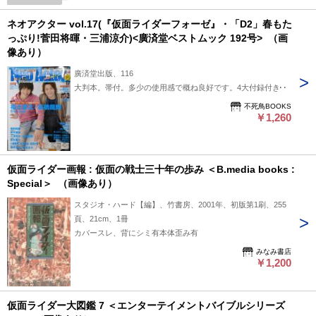
（S.H.Figuarts）
ネオアクター vol.17(『仮面ライダーフォーゼ』・「D2」春もた
っぷり!菅田将暉・三浦涼介)<廣済堂ベストムック 192号> （画
像あり）
廣済堂出版、116
大判本。帯付。多少の使用感で概ね良好です。4大付録付き。
不死鳥BOOKS
￥1,260
仮面ライダー画報 : 仮面の戦士三十年の歩み ＜B.media books :
Special＞ （画像あり）
スタジオ・ハード【編】、竹書房、2001年、初版第1刷、255
頁、21cm、1冊
カバースレ、背にシミ有本体歪み有
みなみ書店
￥1,200
仮面ライダー大図鑑 7 ＜エンターテイメントバイブルシリーズ