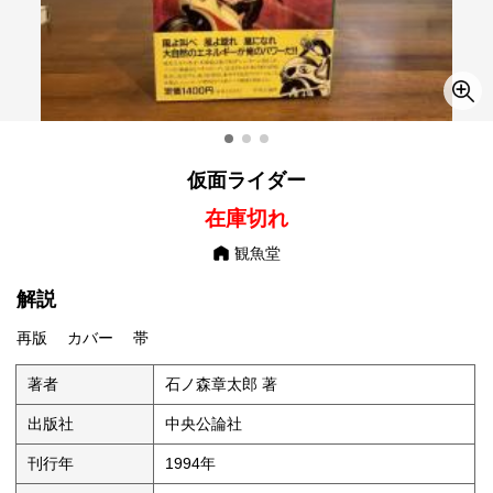
仮面ライダー
在庫切れ
観魚堂
解説
再版 カバー 帯
著者
石ノ森章太郎 著
出版社
中央公論社
刊行年
1994年