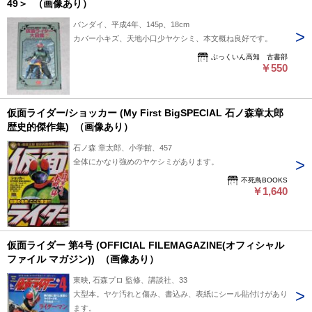
49＞ （画像あり）
バンダイ、平成4年、145p、18cm
カバー小キズ、天地小口少ヤケシミ、本文概ね良好です。
ぶっくいん高知 古書部
￥550
仮面ライダー/ショッカー (My First BigSPECIAL 石ノ森章太郎
歴史的傑作集) （画像あり）
石ノ森 章太郎、小学館、457
全体にかなり強めのヤケシミがあります。
不死鳥BOOKS
￥1,640
仮面ライダー 第4号 (OFFICIAL FILEMAGAZINE(オフィシャル
ファイル マガジン)) （画像あり）
東映, 石森プロ 監修、講談社、33
大型本。ヤケ汚れと傷み、書込み、表紙にシール貼付けがあり
ます。