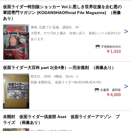
仮面ライダー特別版ショッカー Vol.1:悪しき世界征服を企む悪の
軍団専門マガジン (KODANSHAOfficial File Magazine) （画像
あり）
東映, 石森プロ 監修、講談社、34
大型本。ヤケ汚れと傷み、全体に反り、表紙にシール貼付けが
あります。
不死鳥BOOKS
￥1,410
仮面ライダー大百科 part 2(全4巻）―完全復刻 （画像あり）
勁文社、2000、4冊組、31cm、1
初版 未開封品。 仮面ライダーBLACK/BLACK RX
古書窟 揚羽堂
￥4,000
未開封 仮面ライダー倶楽部 Aset 仮面ライダーアマゾン プ
ライズ （画像あり）