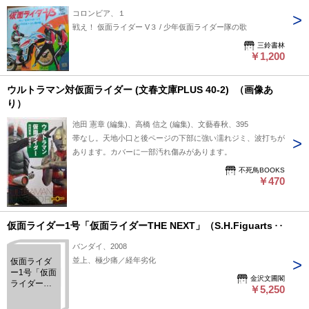
コロンビア、１
戦え！ 仮面ライダー V３ / 少年仮面ライダー隊の歌
三鈴書林
￥1,200
ウルトラマン対仮面ライダー (文春文庫PLUS 40-2) （画像あ
り）
池田 憲章 (編集)、高橋 信之 (編集)、文藝春秋、395
帯なし。天地小口と後ページの下部に強い濡れジミ、波打ちが
あります。カバーに一部汚れ傷みがあります。
不死鳥BOOKS
￥470
仮面ライダー1号「仮面ライダーTHE NEXT」（S.H.Figuarts）
バンダイ、2008
並上、極少痛／経年劣化
仮面ライダ
ー1号「仮面
金沢文圃閣
ライダー
￥5,250
THE
NEXT」