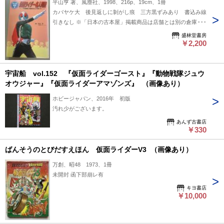
平山亨 著、風塵社、1998、216p、19cm、1冊
カバヤケ大 後見返しに剝がし痕 三方黒ずみあり 書込み線
引きなし ※「日本の古本屋」掲載商品は店舗とは別の倉庫に
保管しております。 来店し直接御覧になりたい方は事前にご
盛林堂書房
連絡ください。 事前連絡なく来店されてもご覧頂くことが出
￥2,200
来ません。予めご了承ください。
宇宙船 vol.152 『仮面ライダーゴースト』『動物戦隊ジュウ
オウジャー』『仮面ライダーアマゾンズ』 （画像あり）
ホビージャパン、2016年 初版
汚れ少がございます。
あんず古書店
￥330
ばんそうのとびだすえほん 仮面ライダーV3 （画像あり）
万創、昭48 1973、1冊
未開封 函下部崩レ有
キヨ書店
￥10,000