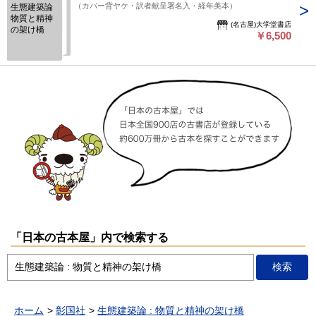
（カバー背ヤケ・訳者献呈署名入・経年美本）
生態建築論
物質と精神
(名古屋)大学堂書店
の架け橋
￥6,500
「日本の古本屋」内で検索する
ホーム
彰国社
生態建築論 : 物質と精神の架け橋