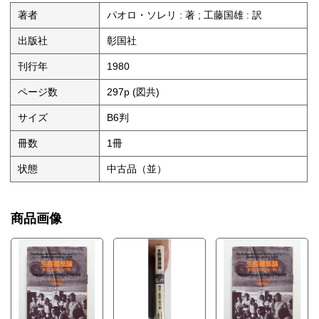
6 悲しきクラフトマン
7 アーコロジーを越えて
著者
パオロ・ソレリ : 著 ; 工藤国雄 : 訳
8 カナダに道はあるか？
9 生成か擬成か
出版社
彰国社
10 美か趣味か
11 人間と差別
刊行年
1980
12 身心相関
13 ブルドーザー人間
ページ数
297p (図共)
14 彫刻地球
15 自然に還れ？
サイズ
B6判
16 不毛地帯の内と外
17 静かなる食欲
冊数
1冊
18 エントロピーとしての汚染
19 二次元からの脱出
状態
中古品（並）
20 消えた目的地
21ユートピア
22 アーコメディア
商品画像
23 アメリカからのアメリカ人の撤退
24 欲望という名のカバン
25 神の都市
・宇宙と人間のあいだ-生成する都市のヴィジョン 瀬尾文彰
謝辞 工藤国雄