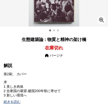
生態建築論 : 物質と精神の架け橋
在庫切れ
パージナ
解説
第2刷、 カバー
序
1 美しき肉体
2 合衆国の展望-建国200年祭に寄せて
3 新しい環境へ
4 アーコロジーとは何か？
続きを読む
5 機能は形態に従う