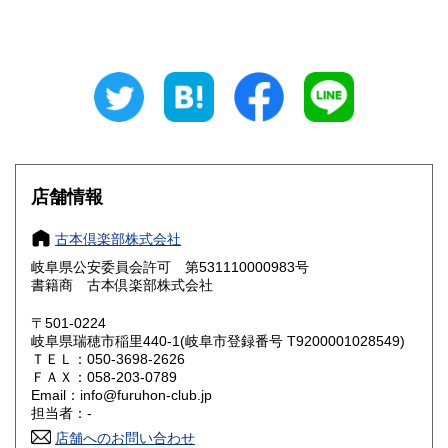
山梨県
長野県
800円
800円
岐阜県
静岡県
800円
800円
愛知県
三重県
800円
800円
滋賀県
京都府
800円
800円
大阪府
兵庫県
800円
800円
店舗情報
奈良県
和歌山県
800円
800円
古本倶楽部株式会社
岐阜県公安委員会許可 第531110000983号
鳥取県
島根県
800円
800円
書籍商 古本倶楽部株式会社
岡山県
広島県
800円
800円
〒501-0224
岐阜県瑞穂市稲里440-1(岐阜市登録番号 T9200001028549)
ＴＥＬ：050-3698-2626
山口県
徳島県
800円
800円
ＦＡＸ：058-203-0789
Email：info@furuhon-club.jp
香川県
愛媛県
800円
800円
担当者：-
店舗へのお問い合わせ
高知県
福岡県