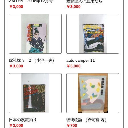
ZAITEN 2008年12月号
親鸞聖人の直弟たち
宅配買取送付先
￥3,000
￥3,000
----------------------------------------
501-0224
岐阜県瑞穂市稲里197-1
古本倶楽部 宅配買取受付係
058-322-2366
----------------------------------------
取り扱い分野
-
オールジャンル、戦前紙モノ、古典籍
虎視眈々 2
（小池一夫）
auto camper 11
￥3,000
￥3,000
日本の溪流釣り
玻璃物語
（双蛇宮 著）
￥3,000
￥700