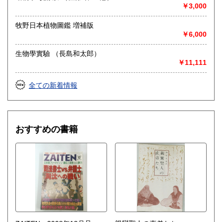
◎出張買取◎
￥3,000
○出張費無料
○出張買取は通常、東海圏のみ
牧野日本植物圖鑑 増補版
￥6,000
※お売り頂ける本の量や質が見込める場合は関東〜近畿エリ
ア要相談
生物學實驗 （長島和太郎）
例
￥11,111
【1000冊以上の専門書やマニア書籍がある】
【大学の研究室の整理】
【遺品整理で古い紙モノや道具など価値の有無が分からない
全ての新着情報
ものがある】
【神社仏閣、蔵の整理、中国古典籍など査定にかなりの専門
知識を要する】
場合などお気軽にご相談ください。
おすすめの書籍
-------------------------------------------
買取専用ダイヤル
050-3698-2626
-------------------------------------------
◎宅配買取◎
○30点より宅配送料無料
○梱包用ダンボールの無料送付可能
○買取金額の概算が知りたい方は、事前査定のサービスもぜひ
ご活用下さい。