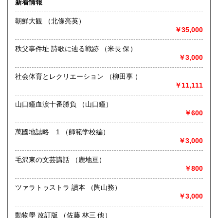
新着情報
術・アート・建築・書道・理工学・東洋医学・ビジネス書・
武道・山岳・オカルト・幻想文学・サブカルチャー・70年
朝鮮大観 （北條亮英）
代、80年代アイドル・アニメ・漫画・雑誌・アダルト・マニ
￥35,000
ア】などオールジャンルを専門スタッフが高額査定
◎メディア商品【ジャズ・ロック・クラシック・映画・アニ
秩父事件址 詩歌に辿る戦跡 （米長 保）
メ・ゲーム・声優・アイドル・ビジネス・アダルト・車・バ
￥3,000
イク・鉄道・レトロ系】などのCD、DVD、Blu-ray、LP、
EP、カセット、ポスター、おもちゃ、グッズ、パンフレット
社会体育とレクリエーション （柳田享 ）
などマニアックなものを中心に高価買取
￥11,111
◎その他【骨董品・美術品・仏教美術・中国美術・切手・エ
山口瞳血涙十番勝負 （山口瞳）
ンタイア・和本・漢籍・戦争㊙︎資料・書道具・茶道具・戦前
￥600
絵はがき・鳥瞰図・古地図・浮世絵・軸・拓本・印譜・エロ
グロ】など古いものの中には希少価値の高いものも多数ござ
萬國地誌略 1 （師範学校編）
いますので価値がないと処分される前に是非 ｢古本倶楽部｣ま
￥3,000
で、お問い合わせ下さい
毛沢東の文芸講話 （鹿地亘）
沿線名：-
￥800
最寄駅：-
営業時間：-
定休日：-
ツァラトゥストラ 讀本 （陶山務）
￥3,000
書籍の買取について
動物學 改訂版 （佐藤 林三 他）