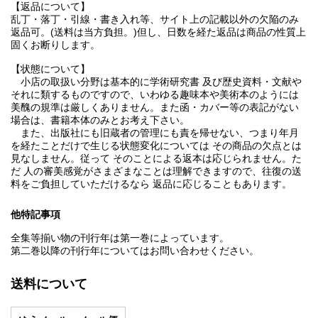
【返品について】
乱丁・落丁・引線・書き入れ等、サイト上の記載以外の欠陥のみ
返品可。(送料は当方負担。)但し、日数を経た返品は商品の性質上
固くお断りします。
【状態について】
小店の取扱い分野は基本的に学術研究書 及び歴史資料・文献や
それに類するものですので、いわゆる趣味本や美術本のようには
美醜の規準は厳しくありません。また函・カバー等の表記がない
場合は、書籍本体のみとお考え下さい。
また、出版社にも旧蔵者の管理にも責を帰せない、つまり年月
を経たことだけで生じる状態変化については その商品の欠点とは
見なしません。従って そのことによる返本は応じられません。た
だ 人の審美感覚がさまざまなことは理解できますので、往復の送
料をご負担していただけるなら 返品に応じることもあります。
他特記事項
全集等揃い物の刊行年は第一巻によっています。
第二巻以降の刊行年についてはお問い合わせください。
送料について