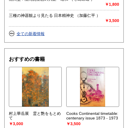
遠隔地の方も ご相談下さい。
￥1,800
取り扱い分野
三種の神器観より見たる 日本精神史 （加藤仁平 ）
￥3,500
哲学宗教、歴史、社会科学、自然科学、古書一般（その他）
全ての新着情報
おすすめの書籍
村上華岳展 霊と艶をもとめ
Cooks Continental timetable:
て
centenary issue 1873 - 1973
￥3,000
￥3,500