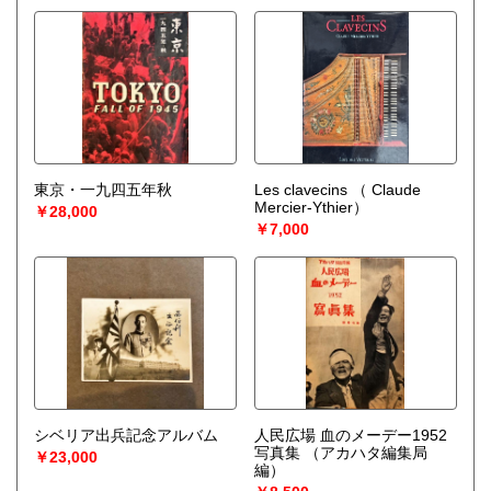
東京・一九四五年秋
Les clavecins
（ Claude
Mercier-Ythier）
￥28,000
￥7,000
シベリア出兵記念アルバム
人民広場 血のメーデー1952
写真集
（アカハタ編集局
￥23,000
編）