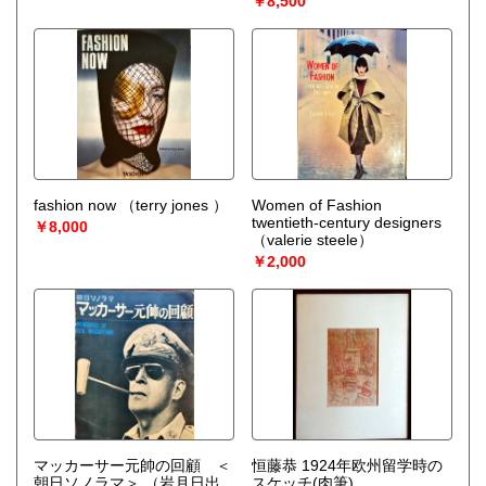
￥8,500
fashion now
（terry jones ）
Women of Fashion
twentieth-century designers
￥8,000
（valerie steele）
￥2,000
マッカーサー元帥の回顧 ＜
恒藤恭 1924年欧州留学時の
朝日ソノラマ＞
（岩月日出
スケッチ(肉筆)