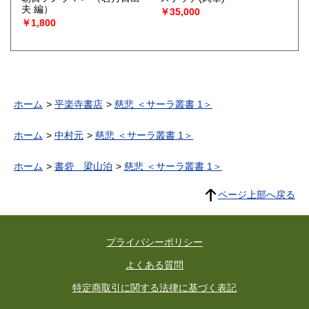
夫 編）
￥35,000
￥1,800
ホーム
平楽寺書店
慈悲 ＜サーラ叢書 1＞
ホーム
中村元
慈悲 ＜サーラ叢書 1＞
ホーム
書砦 梁山泊
慈悲 ＜サーラ叢書 1＞
ページ上部へ戻る
プライバシーポリシー
よくある質問
特定商取引に関する法律に基づく表記