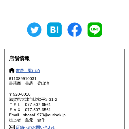
石川県
福井県
296円
296円
山梨県
長野県
296円
296円
岐阜県
静岡県
296円
296円
愛知県
三重県
296円
296円
滋賀県
京都府
296円
296円
店舗情報
大阪府
兵庫県
296円
296円
書砦 梁山泊
奈良県
和歌山県
611089910031
296円
296円
書籍商 書砦 梁山泊
鳥取県
島根県
296円
296円
〒520-0016
滋賀県大津市比叡平3-31-2
岡山県
広島県
296円
296円
ＴＥＬ：077-507-6561
ＦＡＸ：077-507-6561
Email：shosai1973@outlook.jp
山口県
徳島県
296円
296円
担当者：島元 健作
店舗へのお問い合わせ
香川県
愛媛県