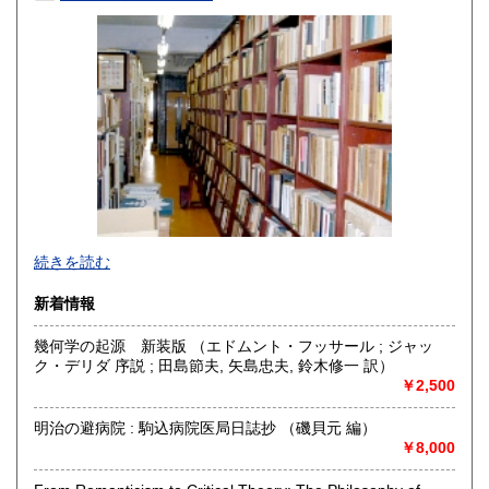
296円
296円
高知県
福岡県
296円
296円
佐賀県
長崎県
296円
296円
熊本県
大分県
296円
296円
宮崎県
鹿児島県
296円
296円
沖縄県
296円
★★★★★2026年夏期休業日のお知らせ★★★★★
続きを読む
2026年8月11日(火・祝)～2026年8月16日(日)の期間は休業致
します。
新着情報
◎ネット(「日本の古本屋」)の受注はしていますが、御返事
は8月17日(月)以降となります。
幾何学の起源 新装版 （エドムント・フッサール ; ジャッ
◎電話(077―507―6561)は店主携帯に転送されます。
ク・デリダ 序説 ; 田島節夫, 矢島忠夫, 鈴木修一 訳）
￥2,500
★★★定休日変更のお知らせ★★★
2024年4月より 定休日が水曜・日曜・祝日となっておりま
す。ネットの受注はしておりますが、御返事は定休日の翌日
明治の避病院 : 駒込病院医局日誌抄 （磯貝元 編）
となりますので、ご了承をお願いいたします。
￥8,000
★書籍状態が記載されていない商品については、「特筆すべ