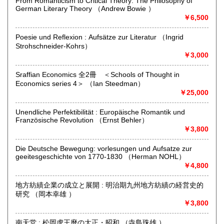
From Romanticism to Critical Theory: The Philosophy of
き欠点なし」とお考え下さい。また、商品の点検には万全を
German Literary Theory （Andrew Bowie ）
期しておりますが、見落とした欠点がある場合もございま
￥6,500
す。在庫確認後、書籍状態に記載のない欠点が判明した際
は、その旨お伝えし、相応の値引き等させていただく場合が
Poesie und Reflexion : Aufsätze zur Literatur （Ingrid
ございます。
Strohschneider-Kohrs）
￥3,000
★誠に勝手ながら、「お電話のみでのご注文」は承っており
ません。必ず郵送・FAX・Eメールもしくは日本の古本屋サイ
Sraffian Economics 全2冊 ＜Schools of Thought in
トを通してご注文いただきますようよろしくお願いいたしま
Economics series 4＞ （Ian Steedman）
す。
￥25,000
★ネット掲載品は、店舗には置いてありません。商品をご覧
になりたい場合は、事前連絡をお願いいたします。
Unendliche Perfektibilität : Europäische Romantik und
Französische Revolution （Ernst Behler）
※※※京都店は、2021年５月に滋賀県大津市比叡平へ移転し
￥3,800
ました。ご来店の際はお間違いの無い様よろしくお願いいた
します。
Die Deutsche Bewegung: vorlesungen und Aufsatze zur
geeitesgeschichte von 1770-1830 （Herman NOHL）
沿線名：京阪バス大津比叡平線
￥4,800
最寄駅：三丁目東
営業時間：9:00-17:00
定休日：水曜・日曜・祝日
地方紡績企業の成立と展開 : 明治期九州地方紡績の経営史的
研究 （岡本幸雄 ）
￥3,800
書籍の買取について
ご蔵書の出張買い取りいたします。
南天堂 : 松岡虎王麿の大正・昭和 （寺島珠雄 ）