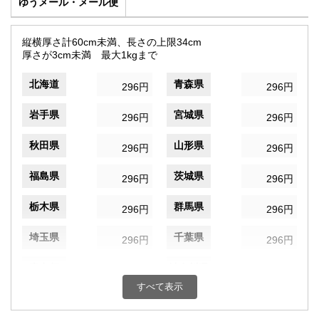
ゆうメール・メール便
縦横厚さ計60cm未満、長さの上限34cm
厚さが3cm未満 最大1kgまで
北海道
青森県
296円
296円
岩手県
宮城県
296円
296円
秋田県
山形県
296円
296円
福島県
茨城県
296円
296円
栃木県
群馬県
296円
296円
埼玉県
千葉県
296円
296円
東京都
神奈川県
296円
296円
すべて表示
新潟県
富山県
296円
296円