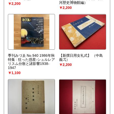
河歴史博物館編）
￥2,200
￥2,200
季刊みづゑ No.940 1986年秋
【新撰日用女礼式】
（中島
特集 : 狂った惑星-シュルレア
義弌）
リスム分散と諸影響1938-
￥2,200
1947
￥1,100