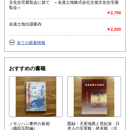
文化住宅展覧会に就て ＜名港土地株式会社主催文化住宅展
覧会＞
￥2,750
名港土地分譲案内
￥2,200
全ての新着情報
おすすめの書籍
ノモンハン事件の眞相
図録：天変地異と世紀末 : 日
（織田五郎編）
本人の災害観・終末観
（古