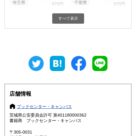
埼玉県
千葉県
970円
970円
東京都
神奈川県
970円
970円
すべて表示
新潟県
富山県
970円
970円
石川県
福井県
970円
970円
山梨県
長野県
970円
970円
岐阜県
静岡県
970円
970円
愛知県
三重県
970円
970円
店舗情報
滋賀県
京都府
1,070円
1,070円
ブックセンター・キャンパス
大阪府
兵庫県
1,070円
1,070円
茨城県公安委員会許可 第401180000362
奈良県
和歌山県
書籍商 ブックセンター・キャンパス
1,070円
1,070円
〒305-0031
鳥取県
島根県
1,180円
1,180円