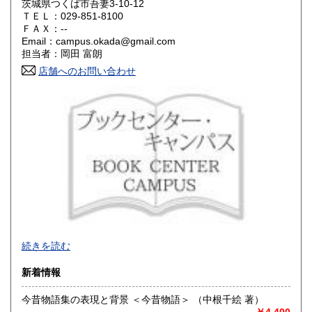
茨城県つくば市吾妻3-10-12
ＴＥＬ：029-851-8100
岡山県
広島県
1,180円
1,180円
ＦＡＸ：--
Email：campus.okada@gmail.com
担当者：岡田 富朗
山口県
徳島県
1,180円
1,180円
店舗へのお問い合わせ
香川県
愛媛県
1,180円
1,180円
高知県
福岡県
1,180円
1,390円
佐賀県
長崎県
1,390円
1,390円
熊本県
大分県
1,390円
1,390円
宮崎県
鹿児島県
1,390円
1,390円
沖縄県
1,510円
昭和28年（1953年）創業。
続きを読む
駒込、巣鴨(庚申塚)、赤羽西口、旧軽井沢にて店舗営業をし
たのち、現在つくば市にて店舗営業。
新着情報
※※店舗住所※※つくば市吾妻3-10-12
TEL:029-851-8100
今昔物語集の表現と背景 ＜今昔物語＞ （中根千絵 著）
■メールアドレス：campus.okada@gmail.com
￥4,400