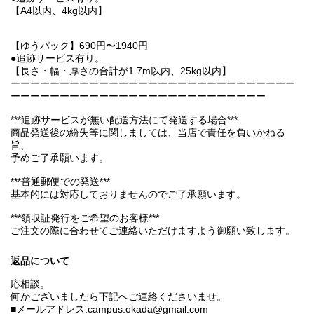
【A4以内、4kg以内】
【ゆうパック】690円〜1940円
●追跡サービス有り。
【長さ・幅・厚さの合計が1.7m以内、25kg以内】
ーーーーーーーーーーーーーーーーーーーーーーーーーーーーー
ーーーーーーーーーーーーーーーーーーーーーーーーーー
***追跡サービスが無い配送方法にて発送する場合***
商品発送後の紛失等に関しましては、当店で責任を負いかねる
旨、
予めご了承願います。
***普通郵便での発送***
基本的には対応しておりませんのでご了承願います。
***領収証発行をご希望のお客様***
ご注文の際に合わせてご連絡いただけますよう御願い致します。
返品について
応相談。
何かございましたら下記へご連絡くださいませ。
■メールアドレス:campus.okada@gmail.com