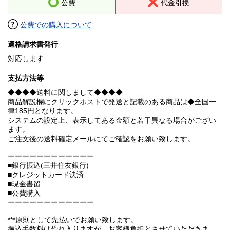
公費
代金引換
公費での購入について
適格請求書発行
対応します
支払方法等
◆◆◆◆送料に関しまして◆◆◆◆
商品解説欄にクリックポストで発送と記載のある商品は◆全国一
律185円となります。
システムの設定上、表示してある金額と若干異なる場合がござい
ます。
ご注文後の送料確定メールにてご確認をお願い致します。
ーーーーーーーーーーーー
■銀行振込(三井住友銀行)
■クレジットカード決済
■現金書留
■公費購入
ーーーーーーーーーーーー
***原則として先払いでお願い致します。
振込手数料は恐れ入りますが、お客様負担とさせていただきま