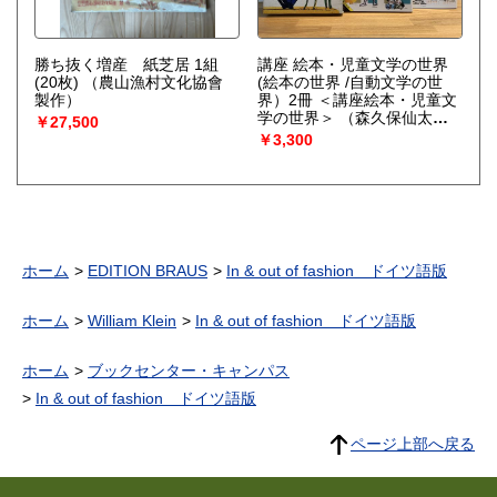
勝ち抜く増産 紙芝居 1組
講座 絵本・児童文学の世界
(20枚)
（農山漁村文化協會
(絵本の世界 /自動文学の世
製作）
界）2冊 ＜講座絵本・児童文
学の世界＞
（森久保仙太郎,
￥27,500
偕成社編集部 編）
￥3,300
ホーム
EDITION BRAUS
In & out of fashion ドイツ語版
ホーム
William Klein
In & out of fashion ドイツ語版
ホーム
ブックセンター・キャンパス
In & out of fashion ドイツ語版
ページ上部へ戻る