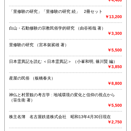
沿線名：つくばエクスプレス
最寄駅：つくば駅
「里修験の研究」「里修験の研究 続」 2冊セット
営業時間：店舗営業時間:10時-16時
￥13,200
定休日：不定期OPEN
白山・石動修験の宗教民俗学的研究 （由谷裕哉 著）
書籍の買取について
￥3,300
出張買取いたします。
里修験の研究 （宮本袈裟雄 著）
￥5,500
取り扱い分野
日本霊異記を読む ＜日本霊異記＞ （小峯和明, 篠川賢 編）
古書一般（その他）
￥3,850
◉江戸 ◉明治 ◉大正 ◉昭和の古書全般、古書画。
産屋の民俗 （板橋春夫）
￥8,800
神仏と村景観の考古学 : 地域環境の変化と信仰の視点から
（笹生衛 著）
￥5,500
株主名簿 名古屋鉄道株式会社 昭和13年4月30日現在
￥2,750