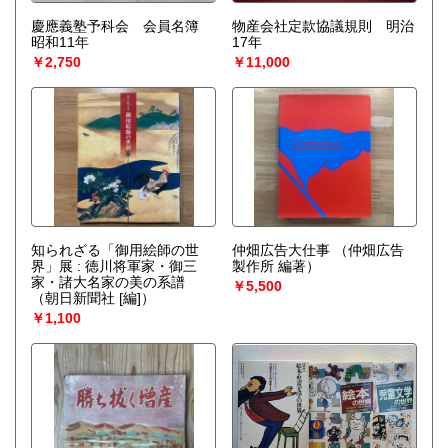
慶應義塾予科会 会員名簿
物産会社定款協議規則 明治
昭和11年
17年
￥2,750
￥11,000
知られざる「御用絵師の世
仲畑広告大仕事
（仲畑広告
界」展 : 徳川将軍家・御三
製作所 編著）
家・諸大名家の美の系譜
￥5,500
（朝日新聞社 [編]）
￥1,100