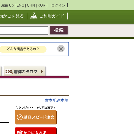
Sign Up [
ENG
|
CHN
|
KOR
]
ログイン
物かごを見る
ご利用ガイド
古本配達本舗