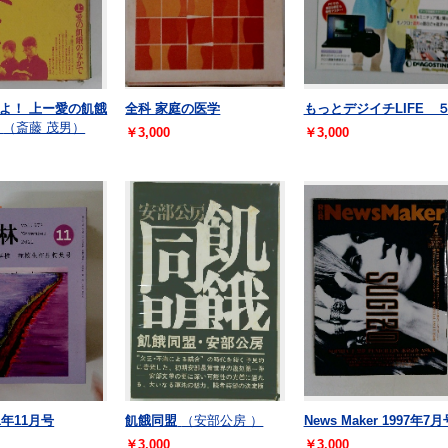
よ！ 上ー愛の飢餓
全科 家庭の医学
もっとデジイチLIFE 
（斎藤 茂男）
￥3,000
￥3,000
1年11月号
飢餓同盟
（安部公房 ）
News Maker 1997年7月
￥3,000
￥3,000