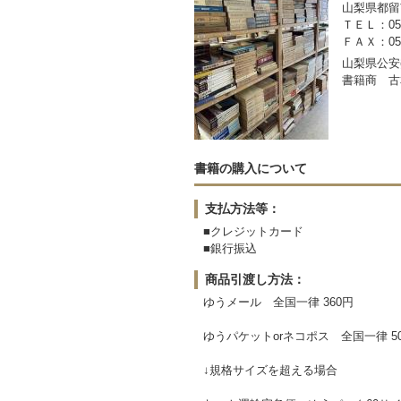
山梨県都留市
ＴＥＬ：050-
ＦＡＸ：0554
山梨県公安委
書籍商 古
書籍の購入について
支払方法等：
■クレジットカード
■銀行振込
商品引渡し方法：
ゆうメール 全国一律 360円
ゆうパケットorネコポス 全国一律 5
↓規格サイズを超える場合