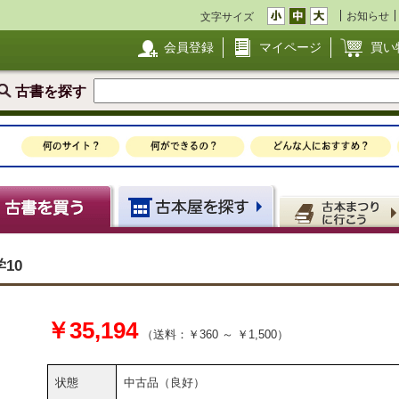
お知らせ
文字サイズ
会員登録
マイページ
買い
古書を探す
10
￥35,194
（送料：￥360 ～ ￥1,500）
状態
中古品（良好）