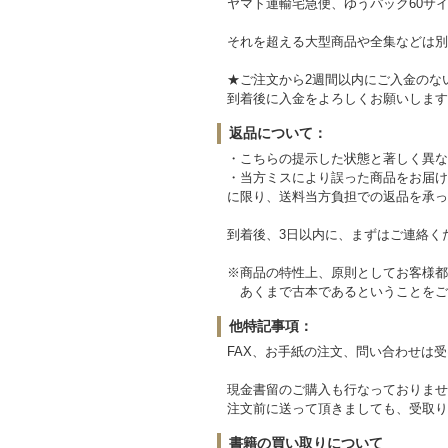
ヤマト運輸宅急便、ゆうパック60サイ
それを超える大型商品や全集などは別
★ご注文から2週間以内にご入金のな
到着後に入金をよろしくお願いします
返品について：
・こちらの提示した状態と著しく異な
・当方ミスにより誤った商品をお届け
に限り、送料当方負担での返品を承っ
到着後、3日以内に、まずはご連絡く
※商品の特性上、原則としてお客様都
あくまで古本であるということをご
他特記事項：
FAX、お手紙の注文、問い合わせは
現金書留のご購入も行なっておりませ
注文前に送って頂きましても、受取り
書籍の買い取りについて