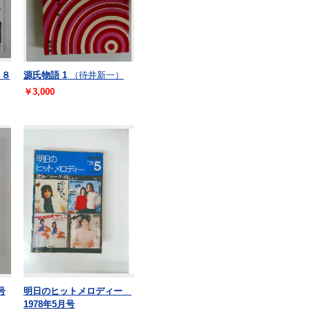
５８
源氏物語 1
（待井新一）
￥3,000
号
明日のヒットメロディー
1978年5月号