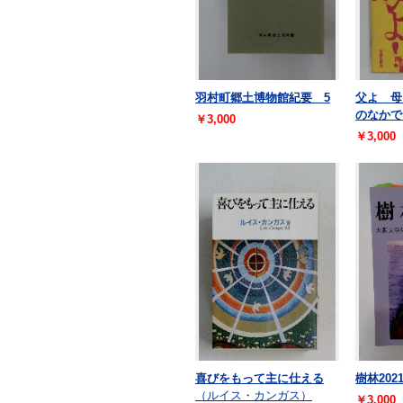
羽村町郷土博物館紀要 5
父よ 母
のなかで
￥3,000
￥3,000
喜びをもって主に仕える
樹林202
（ルイス・カンガス）
￥3,000