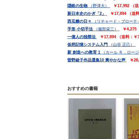
隠岐の生物
（野津大）
￥17,992 
新日本史のかぎ「2」
￥17,894 （
西瓜糖の日々
（リチャード・ブローテ
手形 小切手法
（服部栄三）
￥4,27
一億人の独禁法
￥17,894 （送料：￥
仮想記憶システム入門
（山谷 正己）
新 創造への教育 1
（カール Ｒ．ロー
曽野綾子作品選集10 爽やかな声
￥28
おすすめの書籍