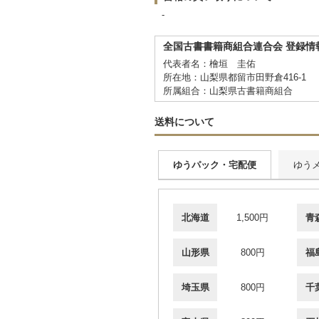
-
全国古書書籍商組合連合会 登録情
代表者名：檜垣 圭佑
所在地：山梨県都留市田野倉416-1
所属組合：山梨県古書籍商組合
送料について
ゆうパック・宅配便
ゆう
北海道
1,500円
青
山形県
800円
福
埼玉県
800円
千