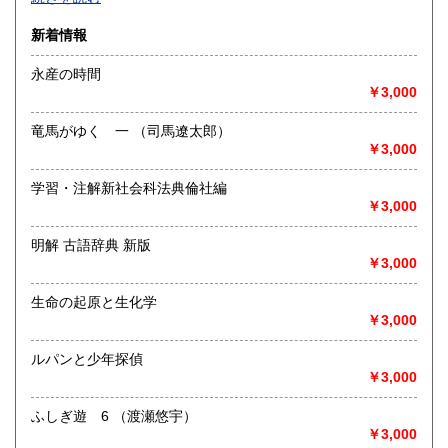
沿線名：-
新着情報
最寄駅：-
営業時間：-
永産の時間
定休日：-
￥3,000
書籍の買取について
竜馬がゆく 一 （司馬遼太郎）
-
￥3,000
学習・注解新社会科法典倫社編
取り扱い分野
￥3,000
総記、哲学宗教、歴史、社会科学、自然科学、美術工芸、国
語国文、外国文学、古典籍、近代文献、趣味、外国書、サブ
明解 古語辞典 新版
カルチャー、古書一般（その他）
￥3,000
書籍全般
生命の起原と生化学
￥3,000
ルパンと少年探偵
￥3,000
ふしぎ遊 6 （渡瀬悠宇）
￥3,000