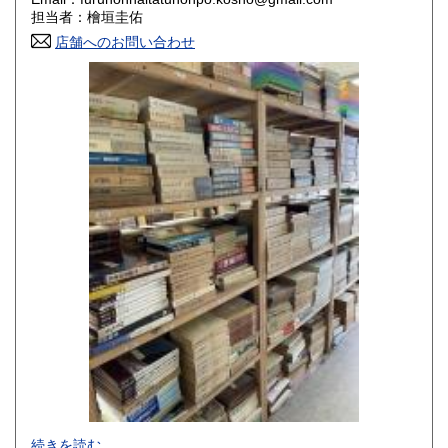
香川県
愛媛県
800円
800円
担当者：檜垣圭佑
店舗へのお問い合わせ
高知県
福岡県
800円
800円
佐賀県
長崎県
800円
800円
熊本県
大分県
800円
800円
宮崎県
鹿児島県
800円
800円
沖縄県
1,500円
-
続きを読む