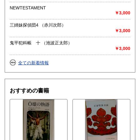
NEWTESTAMENT
￥3,000
三姉妹探偵団4 （赤川次郎）
￥3,000
鬼平犯科帳 十 （池波正太郎）
￥3,000
全ての新着情報
おすすめの書籍