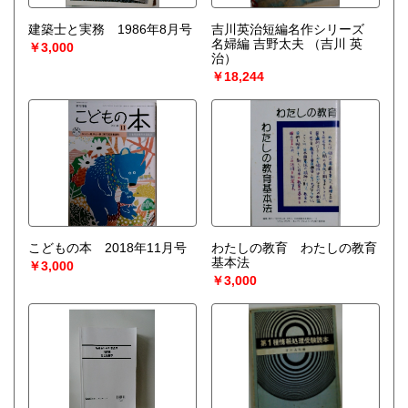
建築士と実務 1986年8月号
吉川英治短編名作シリーズ
名婦編 吉野太夫
（吉川 英
￥3,000
治）
￥18,244
こどもの本 2018年11月号
わたしの教育 わたしの教育
基本法
￥3,000
￥3,000