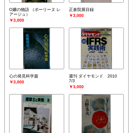
O嬢の物語
（ポーリーヌ レ
正倉院展目録
アージュ）
￥3,000
￥3,000
心の発見科学篇
週刊 ダイヤモンド 2010
7/3
￥3,000
￥3,000