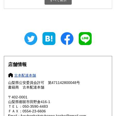
すべて表示
石川県
福井県
800円
800円
山梨県
長野県
800円
800円
岐阜県
静岡県
800円
800円
愛知県
三重県
800円
800円
滋賀県
京都府
800円
800円
大阪府
兵庫県
800円
800円
店舗情報
奈良県
和歌山県
800円
800円
古本配達本舗
山梨県公安委員会許可 第471142800048号
鳥取県
島根県
800円
800円
書籍商 古本配達本舗
岡山県
広島県
800円
800円
〒402-0001
山梨県都留市田野倉416-1
ＴＥＬ：050-3590-4483
山口県
徳島県
800円
800円
ＦＡＸ：0554-23-6606
Email：furuhonhaitatuhonpo.kosho@gmail.com