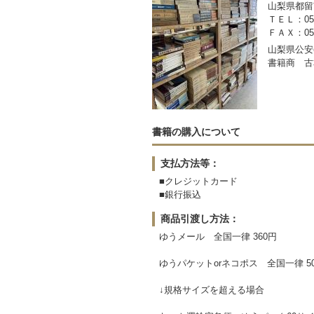
山梨県都留市
ＴＥＬ：050-
ＦＡＸ：0554
山梨県公安委
書籍商 古
書籍の購入について
支払方法等：
■クレジットカード
■銀行振込
商品引渡し方法：
ゆうメール 全国一律 360円
ゆうパケットorネコポス 全国一律 5
↓規格サイズを超える場合