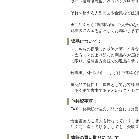
ヤマト運輸宅急便、ゆうパック60サイ
それを超える大型商品や全集などは別
★ご注文から2週間以内にご入金のな
到着後に入金をよろしくお願いします
返品について：
・こちらの提示した状態と著しく異な
・当方ミスにより誤った商品をお届け
に限り、送料当方負担での返品を承っ
到着後、3日以内に、まずはご連絡く
※商品の特性上、原則としてお客様都
あくまで古本であるということをご
他特記事項：
FAX、お手紙の注文、問い合わせは
現金書留のご購入も行なっておりませ
注文前に送って頂きましても、受取り
書籍の買い取りについて