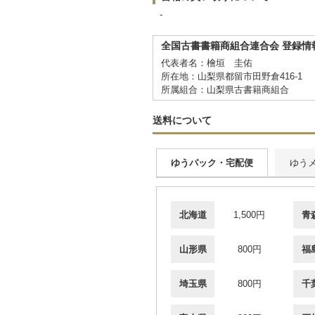
-
全国古書書籍商組合連合会 登録情
代表者名：檜垣 圭佑
所在地：山梨県都留市田野倉416-1
所属組合：山梨県古書籍商組合
送料について
ゆうパック・宅配便
ゆう
北海道
1,500円
青
山形県
800円
福
埼玉県
800円
千