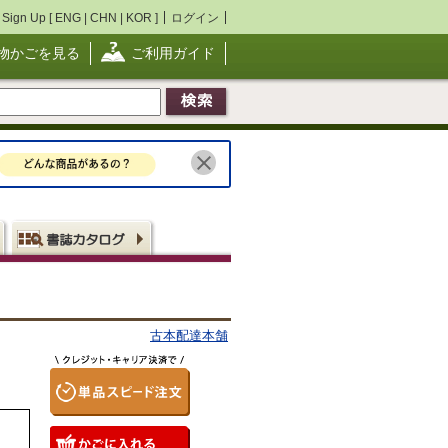
Sign Up [
ENG
|
CHN
|
KOR
]
ログイン
物かごを見る
ご利用ガイド
古本配達本舗