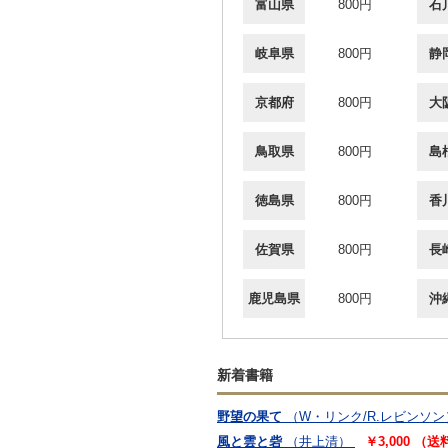
富山県
800円
石
岐阜県
800円
静
京都府
800円
大
鳥取県
800円
島
徳島県
800円
香
佐賀県
800円
長
鹿児島県
800円
沖
新着書籍
野望の果て
（W・リンク/R.レビンソン
風と雲と砦
（井上清）
￥3,000 （