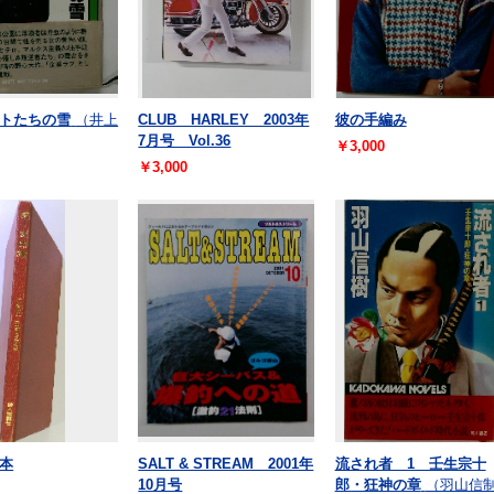
トたちの雪
（井上
CLUB HARLEY 2003年
彼の手編み
7月号 Vol.36
￥3,000
￥3,000
本
SALT & STREAM 2001年
流され者 1 壬生宗十
10月号
郎・狂神の章
（羽山信