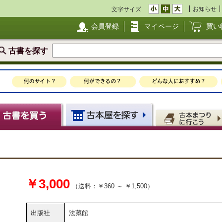
お知らせ
文字サイズ
会員登録
マイページ
買い
古書を探す
￥3,000
（送料：￥360 ～ ￥1,500）
出版社
法藏館