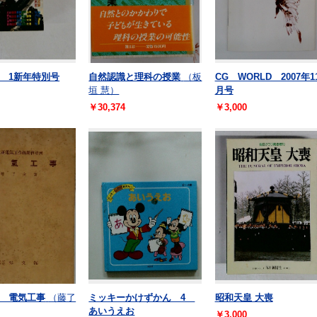
 1新年特別号
自然認識と理科の授業
（板
CG WORLD 2007年1
垣 慧）
月号
￥30,374
￥3,000
 電気工事
（藤了
ミッキーかけずかん 4
昭和天皇 大喪
あいうえお
￥3,000