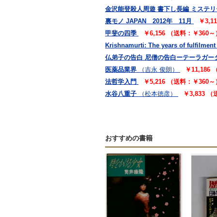
金沢能登殺人周遊 書下し長編 ミステリ
裏モノ JAPAN 2012年 11月
￥3,1
甲斐の四季
￥6,156 （送料：￥360～
Krishnamurti: The years of fulfilment
仏弟子の告白 尼僧の告白ーテーラガー
医薬品業界
（吉永 俊朗）
￥11,186
法哲学入門
￥5,216 （送料：￥360～
水谷八重子
（松本徳彦）
￥3,833 
おすすめの書籍