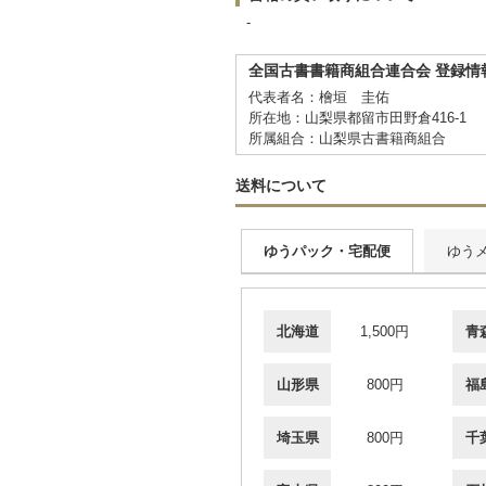
-
全国古書書籍商組合連合会 登録情
代表者名：檜垣 圭佑
所在地：山梨県都留市田野倉416-1
所属組合：山梨県古書籍商組合
送料について
ゆうパック・宅配便
ゆう
北海道
1,500円
青
山形県
800円
福
埼玉県
800円
千