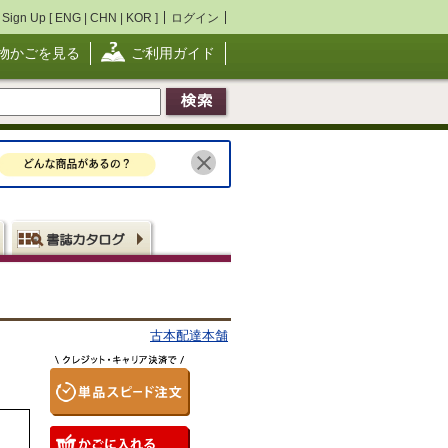
Sign Up [
ENG
|
CHN
|
KOR
]
ログイン
物かごを見る
ご利用ガイド
古本配達本舗