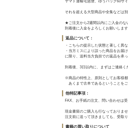
ヤマト運輸宅急便、ゆうパック60サイ
それを超える大型商品や全集などは別
★ご注文から2週間以内にご入金のな
到着後に入金をよろしくお願いします
返品について：
・こちらの提示した状態と著しく異な
・当方ミスにより誤った商品をお届け
に限り、送料当方負担での返品を承っ
到着後、3日以内に、まずはご連絡く
※商品の特性上、原則としてお客様都
あくまで古本であるということをご
他特記事項：
FAX、お手紙の注文、問い合わせは
現金書留のご購入も行なっておりませ
注文前に送って頂きましても、受取り
書籍の買い取りについて