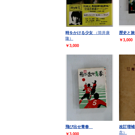
時をかける少女
（筒井康
歴史と旅
隆）
￥3,000
￥3,000
飛び出せ青春
改訂増補
念）
￥3,000