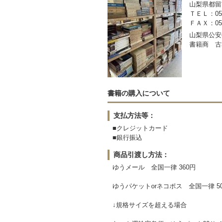
山梨県都留市
ＴＥＬ：050-
ＦＡＸ：0554
山梨県公安委
書籍商 古
書籍の購入について
支払方法等：
■クレジットカード
■銀行振込
商品引渡し方法：
ゆうメール 全国一律 360円
ゆうパケットorネコポス 全国一律 5
↓規格サイズを超える場合