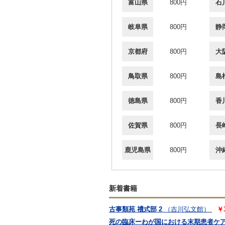
富山県
800円
石
岐阜県
800円
静
京都府
800円
大
鳥取県
800円
島
徳島県
800円
香
佐賀県
800円
長
鹿児島県
800円
沖
新着書籍
古事類苑 禮式部 2
（吉川弘文館）
￥
死の臨床ーわが国における末期患者ケ