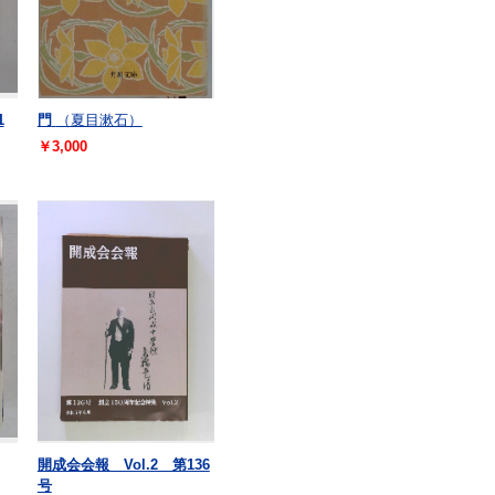
1
門
（夏目漱石）
￥3,000
開成会会報 Vol.2 第136
号