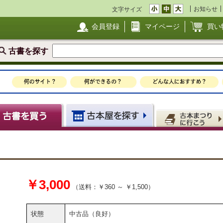
お知らせ
文字サイズ
会員登録
マイページ
買い
古書を探す
￥3,000
（送料：￥360 ～ ￥1,500）
状態
中古品（良好）