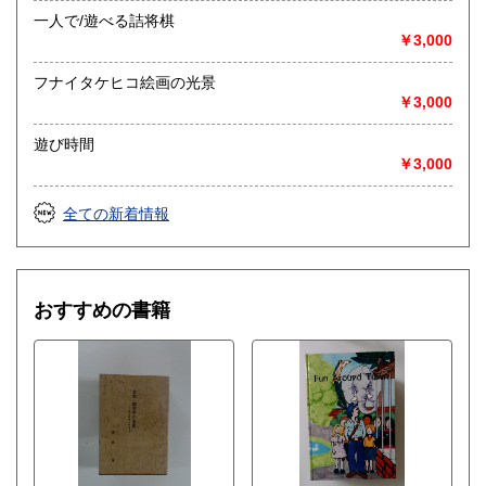
一人で/遊べる詰将棋
￥3,000
フナイタケヒコ絵画の光景
￥3,000
遊び時間
￥3,000
全ての新着情報
おすすめの書籍