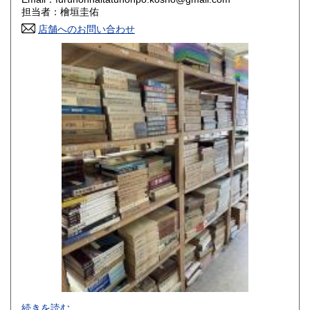
香川県
愛媛県
800円
800円
担当者：檜垣圭佑
店舗へのお問い合わせ
高知県
福岡県
800円
800円
佐賀県
長崎県
800円
800円
熊本県
大分県
800円
800円
宮崎県
鹿児島県
800円
800円
沖縄県
1,500円
-
続きを読む