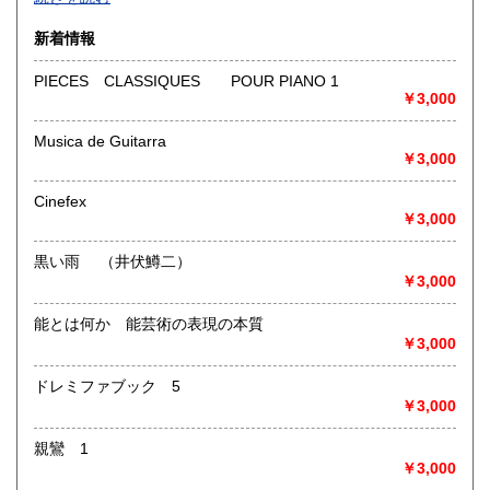
沿線名：-
新着情報
最寄駅：-
営業時間：-
PIECES CLASSIQUES POUR PIANO 1
定休日：-
￥3,000
書籍の買取について
Musica de Guitarra
￥3,000
-
Cinefex
取り扱い分野
￥3,000
総記、哲学宗教、歴史、社会科学、自然科学、美術工芸、国
語国文、外国文学、古典籍、近代文献、趣味、外国書、サブ
黒い雨 （井伏鱒二）
カルチャー、古書一般（その他）
￥3,000
書籍全般
能とは何か 能芸術の表現の本質
￥3,000
ドレミファブック 5
￥3,000
親鸞 1
￥3,000