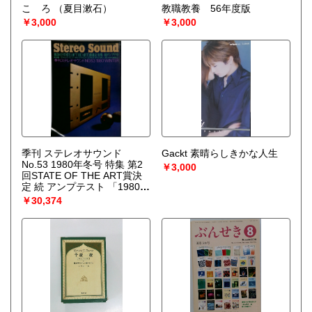
こゝろ
（夏目漱石）
教職教養 56年度版
￥3,000
￥3,000
季刊 ステレオサウンド
Gackt 素晴らしきかな人生
No.53 1980年冬号 特集 第2
￥3,000
回STATE OF THE ART賞決
定 続 アンプテスト 「1980
WINTER」
￥30,374