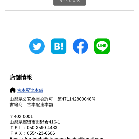
すべて表示
石川県
福井県
800円
800円
山梨県
長野県
800円
800円
岐阜県
静岡県
800円
800円
愛知県
三重県
800円
800円
滋賀県
京都府
800円
800円
大阪府
兵庫県
800円
800円
店舗情報
奈良県
和歌山県
800円
800円
古本配達本舗
山梨県公安委員会許可 第471142800048号
鳥取県
島根県
800円
800円
書籍商 古本配達本舗
岡山県
広島県
800円
800円
〒402-0001
山梨県都留市田野倉416-1
ＴＥＬ：050-3590-4483
山口県
徳島県
800円
800円
ＦＡＸ：0554-23-6606
Email：furuhonhaitatuhonpo.kosho@gmail.com