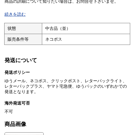
商品の詳細について知りたい場合は、お問合せ下さいませ。
■I■注意事項■I■
続きを読む
クリーニングしておりません。ホコリや汚れは現状になります。
基本的にお振込を確認した翌日発送となりますが、土・日・祝日
状態
中古品（並）
は発送作業出来ませんのでご了承ください。
販売条件等
ネコポス
お問い合わせの回答は当日に回答出来ない場合があり、翌日が
土・日の場合は月曜日、祝日の場合は次の日になる場合がありま
す。
発送について
■I■キャンセル・返品について■I■
商品説明や注意事項に記載している内容に関する返品や返金には
発送ポリシー
一切お応え出来ません。
ゆうメール、ネコポス、クリックポスト、レターパックライト、
■I■落札後の取引について■I■
レターパックプラス、ヤマト宅急便、ゆうパックのいずれかでの
基本的にお振込を確認した翌日発送となりますが、土・日・祝日
発送となります。
は発送作業出来ませんのでご了承ください。
海外発送可否
落札後48時間以内にご連絡がない場合、5日以内にご入金いただけ
ない場合はご購入を取り消させて頂く場合があります。
不可
■I■同梱発送について■I■
商品画像
同梱発送は対応しておりません。