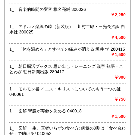
1_ 音楽的時間の変容 椎名亮輔 300026
店舗にて受け取り可能ですが、遠方の倉庫にて保管してる商
￥2,250
品もあるため、必ず事前にメッセージまたはお電話にてご連
絡くださいませ。
1_ アドルノ楽興の時（新装版） 川村二郎・三光長治訳 白
沿線名：-
水社 300025
最寄駅：盛岡駅
￥4,500
営業時間：月～金10:00～18:00 土10:00～16:00
定休日：日曜日・お盆・年末年始
1_ 「体を温める」とすべての痛みが消える 坂井 学 280415
￥1,500
書籍の買取について
1_ 朝日脳活ブックス 思い出しトレーニング 漢字 熟語・こ
ジャンル問わず店舗にて買取査定致します。
とわざ 朝日新聞出版 280417
￥900
取り扱い分野
1_ モルモン書 イエス・キリストについてのもう一つの証
古書一般（その他）
040061
￥750
1_ 図解 腎臓が寿命を決める 040018
￥1,500
1_ 図解 一生、医者いらずの食べ方: 病気の9割は「食べ合わ
せ」で防げる! 040052