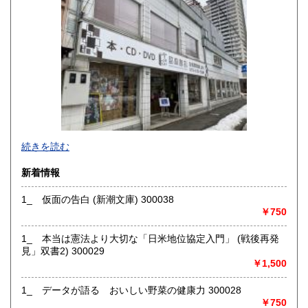
佐賀県
長崎県
185円
185円
熊本県
大分県
185円
185円
宮崎県
鹿児島県
185円
185円
沖縄県
185円
続きを読む
新着情報
1_ 仮面の告白 (新潮文庫) 300038
￥750
1_ 本当は憲法より大切な「日米地位協定入門」 (戦後再発
見」双書2) 300029
￥1,500
1_ データが語る おいしい野菜の健康力 300028
￥750