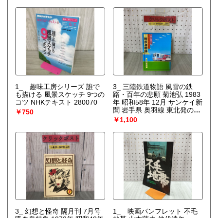
1_ 趣味工房シリーズ 誰で
3_ 三陸鉄道物語 風雪の鉄
も描ける 風景スケッチ 9つの
路・百年の悲願 菊池弘 1983
コツ NHKテキスト 280070
年 昭和58年 12月 サンケイ新
聞 岩手県 奥羽線 東北発の鉄
￥750
道
￥1,100
3_ 幻想と怪奇 隔月刊 7月号
1_ 映画パンフレット 不毛