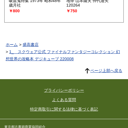
吸血鬼特集 1973年 昭和48年
地帯 山本薩夫 仲代達矢
歳月社
120264
￥800
￥750
ホーム
盛高書店
1_ スクウェア公式 ファイナルファンタジーコレクション 幻
想世界の攻略本 デジキューブ 220008
ページ上部へ戻る
プライバシーポリシー
よくある質問
特定商取引に関する法律に基づく表記
東京都古書籍商業協同組合