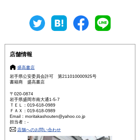
岐阜県
静岡県
185円
185円
愛知県
三重県
185円
185円
滋賀県
京都府
185円
185円
大阪府
兵庫県
185円
185円
店舗情報
奈良県
和歌山県
185円
185円
盛高書店
岩手県公安委員会許可 第211010000925号
鳥取県
島根県
185円
185円
書籍商 盛高書店
岡山県
広島県
185円
185円
〒020-0874
岩手県盛岡市南大通1-5-7
ＴＥＬ：019-618-0989
山口県
徳島県
185円
185円
ＦＡＸ：019-618-0989
Email：moritakashouten@yahoo.co.jp
香川県
愛媛県
185円
185円
担当者：-
店舗へのお問い合わせ
高知県
福岡県
185円
185円