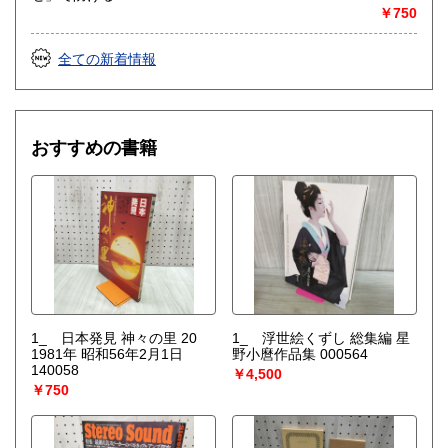
￥750
全ての新着情報
おすすめの書籍
1_ 日本発見 神々の里 20
1_ 浮世絵くずし 総集編 星
1981年 昭和56年2月1日
野小麿作品集 000564
140058
￥4,500
￥750