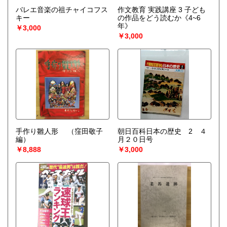
バレエ音楽の祖チャイコフス
作文教育 実践講座 3 子ども
キー
の作品をどう読むか《4~6
年》
￥3,000
￥3,000
手作り雛人形
（窪田敬子
朝日百科日本の歴史 2 ４
編）
月２０日号
￥8,888
￥3,000