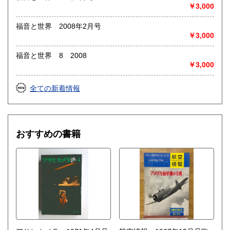
◎出張買取◎
￥3,000
○出張費無料
○出張買取は通常、東海圏のみ
福音と世界 2008年2月号
￥3,000
※お売り頂ける本の量や質が見込める場合は関東〜近畿エリ
ア要相談
福音と世界 8 2008
例
￥3,000
【1000冊以上の専門書やマニア書籍がある】
【大学の研究室の整理】
【遺品整理で古い紙モノや道具など価値の有無が分からない
全ての新着情報
ものがある】
【神社仏閣、蔵の整理、中国古典籍など査定にかなりの専門
知識を要する】
場合などお気軽にご相談ください。
おすすめの書籍
-------------------------------------------
買取専用ダイヤル
050-3698-2626
-------------------------------------------
◎宅配買取◎
○30点より宅配送料無料
○梱包用ダンボールの無料送付可能
○買取金額の概算が知りたい方は、事前査定のサービスもぜひ
ご活用下さい。