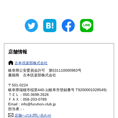
山梨県
長野県
680円
680円
岐阜県
静岡県
680円
680円
愛知県
三重県
680円
680円
滋賀県
京都府
680円
680円
店舗情報
大阪府
兵庫県
680円
680円
古本倶楽部株式会社
奈良県
和歌山県
680円
680円
岐阜県公安委員会許可 第531110000983号
書籍商 古本倶楽部株式会社
鳥取県
島根県
680円
680円
〒501-0224
岡山県
広島県
680円
680円
岐阜県瑞穂市稲里440-1(岐阜市登録番号 T9200001028549)
ＴＥＬ：050-3698-2626
ＦＡＸ：058-203-0789
山口県
徳島県
680円
680円
Email：info@furuhon-club.jp
担当者：-
香川県
愛媛県
680円
680円
店舗へのお問い合わせ