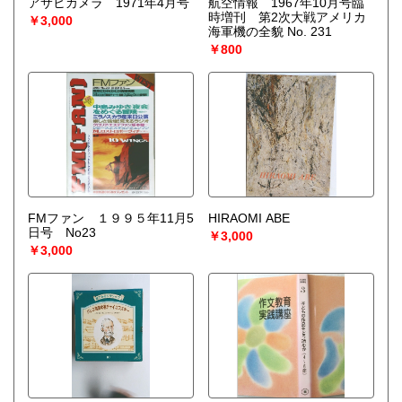
アサヒカメラ 1971年4月号
航空情報 1967年10月号臨
宅配買取送付先
時増刊 第2次大戦アメリカ
￥3,000
----------------------------------------
海軍機の全貌 No. 231
501-0224
￥800
岐阜県瑞穂市稲里197-1
古本倶楽部 宅配買取受付係
058-322-2366
----------------------------------------
取り扱い分野
-
オールジャンル、戦前紙モノ、古典籍
FMファン １９９５年11月5
HIRAOMI ABE
日号 No23
￥3,000
￥3,000