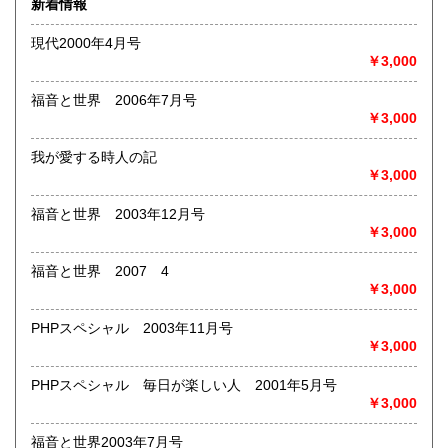
新着情報
術・アート・建築・書道・理工学・東洋医学・ビジネス書・
武道・山岳・オカルト・幻想文学・サブカルチャー・70年
現代2000年4月号
代、80年代アイドル・アニメ・漫画・雑誌・アダルト・マニ
￥3,000
ア】などオールジャンルを専門スタッフが高額査定
◎メディア商品【ジャズ・ロック・クラシック・映画・アニ
福音と世界 2006年7月号
メ・ゲーム・声優・アイドル・ビジネス・アダルト・車・バ
￥3,000
イク・鉄道・レトロ系】などのCD、DVD、Blu-ray、LP、
EP、カセット、ポスター、おもちゃ、グッズ、パンフレット
我が愛する時人の記
などマニアックなものを中心に高価買取
￥3,000
◎その他【骨董品・美術品・仏教美術・中国美術・切手・エ
福音と世界 2003年12月号
ンタイア・和本・漢籍・戦争㊙︎資料・書道具・茶道具・戦前
￥3,000
絵はがき・鳥瞰図・古地図・浮世絵・軸・拓本・印譜・エロ
グロ】など古いものの中には希少価値の高いものも多数ござ
福音と世界 2007 4
いますので価値がないと処分される前に是非 ｢古本倶楽部｣ま
￥3,000
で、お問い合わせ下さい
PHPスペシャル 2003年11月号
沿線名：-
￥3,000
最寄駅：-
営業時間：-
定休日：-
PHPスペシャル 毎日が楽しい人 2001年5月号
￥3,000
書籍の買取について
福音と世界2003年7月号